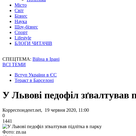
Місто
Світ
Бізнес
Наука
Шоу-бізнес
Спорт
Lifestyle
БЛОГИ ЧИТАЧІВ
СПЕЦТЕМА:
Війна в Ірані
ВСІ ТЕМИ
Вступ України в ЄС
Теракт в Барселоні
У Львові педофіл зґвалтував п
Корреспондент.net, 19 червня 2020, 11:00
0
1441
Фото: zn.ua