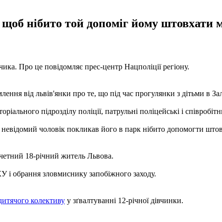
 щоб нібито той допоміг йому штовхати мо
чика. Про це повідомляє прес-центр Нацполіції регіону.
млення від львів'янки про те, що під час прогулянки з дітьми в З
оріального підрозділу поліції, патрульні поліцейські і співробі
 невідомий чоловік покликав його в парк нібито допомогти штовх
ичетний 18-річний житель Львова.
У і обрання зловмиснику запобіжного заходу.
 дитячого колективу
у зґвалтуванні 12-річної дівчинки.