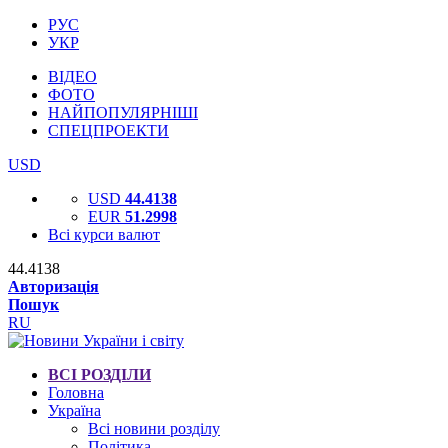
РУС
УКР
ВІДЕО
ФОТО
НАЙПОПУЛЯРНІШІ
СПЕЦПРОЕКТИ
USD
USD
44.4138
EUR
51.2998
Всі курси валют
44.4138
Авторизація
Пошук
RU
ВСІ РОЗДІЛИ
Головна
Україна
Всі новини розділу
Політика