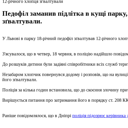
12-річного хлопця згвалтували
Педофіл заманив підлітка в кущі парку,
зґвалтували.
У Львові в парку 18-річний педофіл зґвалтував 12-річного хлоп
З'ясувалося, що в четвер, 18 червня, в поліцію надійшло повідо
До розшуків дитини були задіяні співробітники всіх служб терит
Незабаром хлопчик повернувся додому і розповів, що на вулиці
його зґвалтували.
Поліція за кілька годин встановила, що до скоєння злочину пр
Вирішується питання про затримання його в порядку ст. 208 КК
Раніше повідомлялося, що в Дніпрі
поліція підозрює керівника