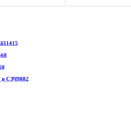
ії
11415
568
50
 в СЗЧ
9882