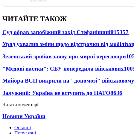
ЧИТАЙТЕ ТАКОЖ
Суд обрав запобіжний захід Стефанішиній
15357
Уряд ухвалив зміни щодо відстрочки від мобілізац
Зеленський зробив заяву про мирні переговори
10
"Медові пастки": СБУ попередила військових
100
Майора ВСП викрили на "допомозі" військовому
Залужний: Україна не вступить до НАТО
8636
Читати коментарі
Новини України
Останні
Популярні