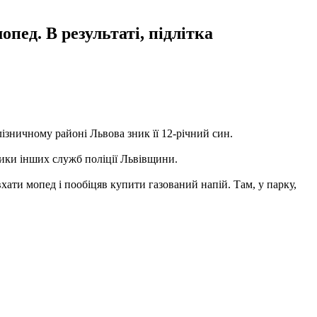
пед. В результаті, підлітка
алізничному районі Львова зник її 12-річний син.
тники інших служб поліції Львівщини.
ати мопед і пообіцяв купити газований напій. Там, у парку,