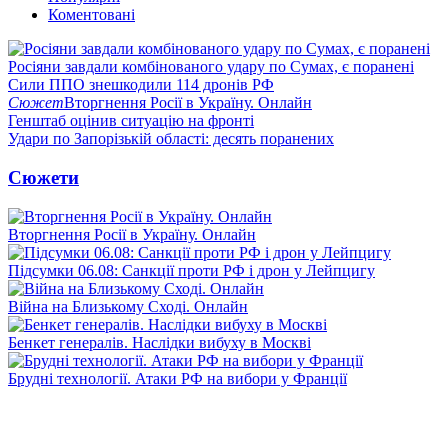
Коментовані
Росіяни завдали комбінованого удару по Сумах, є поранені
Сили ППО знешкодили 114 дронів РФ
Сюжет
Вторгнення Росії в Україну. Онлайн
Генштаб оцінив ситуацію на фронті
Удари по Запорізькій області: десять поранених
Сюжети
Вторгнення Росії в Україну. Онлайн
Підсумки 06.08: Санкції проти РФ і дрон у Лейпцигу
Війна на Близькому Сході. Онлайн
Бенкет генералів. Наслідки вибуху в Москві
Брудні технології. Атаки РФ на вибори у Франції