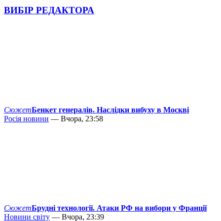
ВИБІР РЕДАКТОРА
Сюжет
Бенкет генералів. Наслідки вибуху в Москві
Росія новини
— Вчора, 23:58
Сюжет
Брудні технології. Атаки РФ на вибори у Франції
Новини світу
— Вчора, 23:39