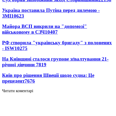
Україна поставила Путіна перед дилемою -
ЗМІ
10623
Майора ВСП викрили на "допомозі"
військовому в СЗЧ
10407
РФ створила "українську бригаду" з полонених
- ISW
10275
На Київщині сталося групове зґвалтування 21-
річної дівчини
7819
Київ про рішення Швеції щодо судна: Це
прецедент
7676
Читати коментарі