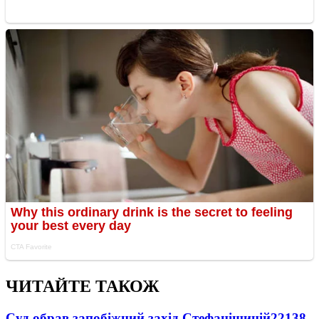
ЧИТАЙТЕ ТАКОЖ
Суд обрав запобіжний захід Стефанішиній
22138