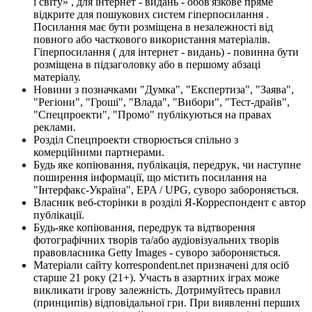
і світу» , для інтернет - видань - обов'язкове пряме
відкрите для пошукових систем гіперпосилання .
Посилання має бути розміщена в незалежності від
повного або часткового використання матеріалів.
Гіперпосилання ( для інтернет - видань) - повинна бути
розміщена в підзаголовку або в першому абзаці
матеріалу.
Новини з позначками "Думка", "Експертиза", "Заява",
"Регіони", "Гроші", "Влада", "Вибори", "Тест-драйв",
"Спецпроекти", "Промо" публікуються на правах
реклами.
Розділ Спецпроекти створюється спільно з
комерційними партнерами.
Будь яке копіювання, публікація, передрук, чи наступне
поширення інформації, що містить посилання на
"Інтерфакс-Україна", EPA / UPG, суворо забороняється.
Власник веб-сторінки в розділі Я-Корреспондент є автор
публікації.
Будь-яке копіювання, передрук та відтворення
фотографічних творів та/або аудіовізуальних творів
правовласника Getty Images - суворо забороняється.
Матеріали сайту korrespondent.net призначені для осіб
старше 21 року (21+). Участь в азартних іграх може
викликати ігрову залежність. Дотримуйтесь правил
(принципів) відповідальної гри. При виявленні перших