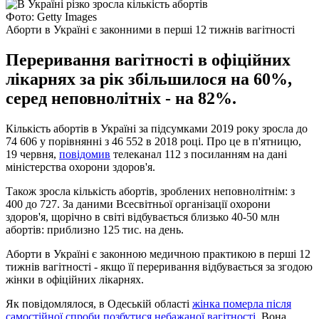
Фото: Getty Images
Аборти в Україні є законними в перші 12 тижнів вагітності
Переривання вагітності в офіційних
лікарнях за рік збільшилося на 60%,
серед неповнолітніх - на 82%.
Кількість абортів в Україні за підсумками 2019 року зросла до
74 606 у порівнянні з 46 552 в 2018 році. Про це в п'ятницю,
19 червня,
повідомив
телеканал 112 з посиланням на дані
міністерства охорони здоров'я.
Також зросла кількість абортів, зроблених неповнолітнім: з
400 до 727. За даними Всесвітньої організації охорони
здоров'я, щорічно в світі відбувається близько 40-50 млн
абортів: приблизно 125 тис. на день.
Аборти в Україні є законною медичною практикою в перші 12
тижнів вагітності - якщо її переривання відбувається за згодою
жінки в офіційних лікарнях.
Як повідомлялося, в Одеській області
жінка померла після
самостійної спроби позбутися небажаної вагітності
. Вона