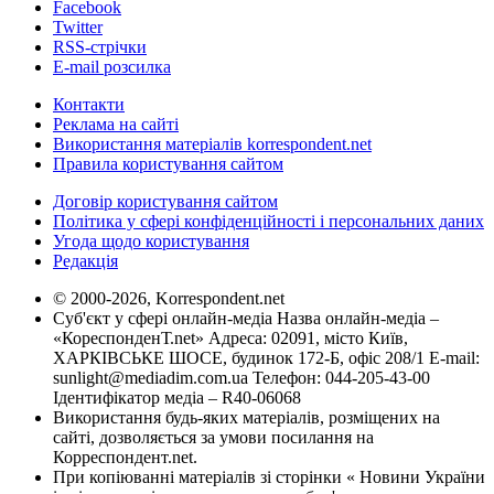
Facebook
Twitter
RSS-стрічки
E-mail розсилка
Контакти
Реклама на сайті
Використання матеріалів korrespondent.net
Правила користування сайтом
Договір користування сайтом
Політика у сфері конфіденційності і персональних даних
Угода щодо користування
Редакція
© 2000-2026, Korrespondent.net
Суб'єкт у сфері онлайн-медіа Назва онлайн-медіа –
«КореспонденТ.net» Адреса: 02091, місто Київ,
ХАРКІВСЬКЕ ШОСЕ, будинок 172-Б, офіс 208/1 E-mail:
sunlight@mediadim.com.ua
Телефон: 044-205-43-00
Ідентифікатор медіа – R40-06068
Використання будь-яких матеріалів, розміщених на
сайті, дозволяється за умови посилання на
Корреспондент.net.
При копіюванні матеріалів зі сторінки « Новини України