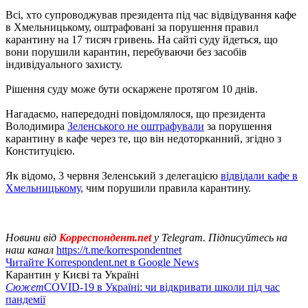
Всі, хто супроводжував президента під час відвідування кафе
в Хмельницькому, оштрафовані за порушення правил
карантину на 17 тисяч гривень. На сайті суду йдеться, що
вони порушили карантин, перебуваючи без засобів
індивідуального захисту.
Рішення суду може бути оскаржене протягом 10 днів.
Нагадаємо, напередодні повідомлялося, що президента
Володимира
Зеленського не оштрафували
за порушення
карантину в кафе через те, що він недоторканний, згідно з
Конституцією.
Як відомо, 3 червня Зеленський з делегацією
відвідали кафе в
Хмельницькому,
чим порушили правила карантину.
Новини від
Корреспондент.net
у Telegram. Підписуйтесь на
наш канал
https://t.me/korrespondentnet
Читайте Korrespondent.net в Google News
Карантин у Києві та Україні
Сюжет
COVID-19 в Україні: чи відкривати школи під час
пандемії