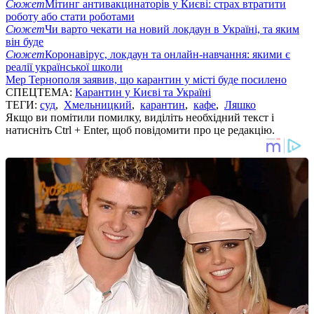
Сюжет
Мітинг антивакцинаторів у Києві: страх втратити
роботу або стати роботами
Сюжет
Чи варто чекати на новий локдаун в Україні, та яким
він буде
Сюжет
Коронавірус, локдаун та онлайн-навчання: якими є
реалії української школи
Мер Тернополя заявив, що карантин у місті буде посилено
СПЕЦТЕМА:
Карантин у Києві та Україні
ТЕГИ:
суд
,
Хмельницкий
,
карантин
,
кафе
,
Ляшко
Якщо ви помітили помилку, виділіть необхідний текст і
натисніть Ctrl + Enter, щоб повідомити про це редакцію.