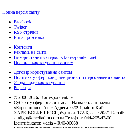
Повна версія сайту
Facebook
Twitter
RSS-стрічки
E-mail розсилка
Контакти
Реклама на сайті
Використання матеріалів korrespondent.net
Правила користування сайтом
Договір користування сайтом
Політика у сфері конфіденційності і персональних даних
Угода щодо користування
Редакція
© 2000-2026, Korrespondent.net
Суб'єкт у сфері онлайн-медіа Назва онлайн-медіа –
«КореспонденТ.net» Адреса: 02091, місто Київ,
ХАРКІВСЬКЕ ШОСЕ, будинок 172-Б, офіс 208/1 E-mail:
sunlight@mediadim.com.ua
Телефон: 044-205-43-00
Ідентифікатор медіа – R40-06068