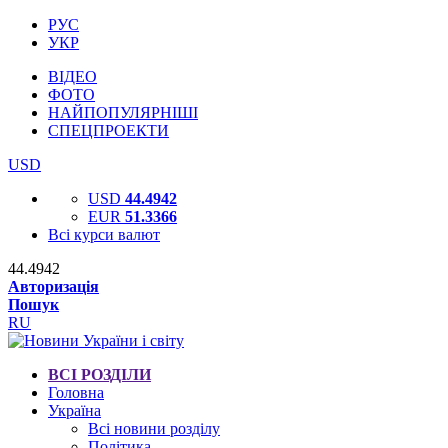
РУС
УКР
ВІДЕО
ФОТО
НАЙПОПУЛЯРНІШІ
СПЕЦПРОЕКТИ
USD
USD
44.4942
EUR
51.3366
Всі курси валют
44.4942
Авторизація
Пошук
RU
ВСІ РОЗДІЛИ
Головна
Україна
Всі новини розділу
Політика