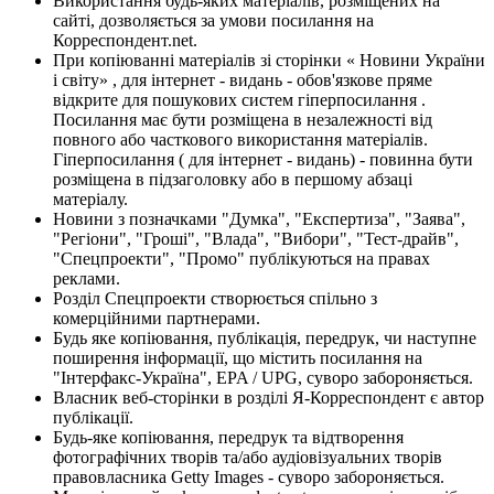
Використання будь-яких матеріалів, розміщених на
сайті, дозволяється за умови посилання на
Корреспондент.net.
При копіюванні матеріалів зі сторінки « Новини України
і світу» , для інтернет - видань - обов'язкове пряме
відкрите для пошукових систем гіперпосилання .
Посилання має бути розміщена в незалежності від
повного або часткового використання матеріалів.
Гіперпосилання ( для інтернет - видань) - повинна бути
розміщена в підзаголовку або в першому абзаці
матеріалу.
Новини з позначками "Думка", "Експертиза", "Заява",
"Регіони", "Гроші", "Влада", "Вибори", "Тест-драйв",
"Спецпроекти", "Промо" публікуються на правах
реклами.
Розділ Спецпроекти створюється спільно з
комерційними партнерами.
Будь яке копіювання, публікація, передрук, чи наступне
поширення інформації, що містить посилання на
"Інтерфакс-Україна", EPA / UPG, суворо забороняється.
Власник веб-сторінки в розділі Я-Корреспондент є автор
публікації.
Будь-яке копіювання, передрук та відтворення
фотографічних творів та/або аудіовізуальних творів
правовласника Getty Images - суворо забороняється.