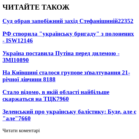
ЧИТАЙТЕ ТАКОЖ
Суд обрав запобіжний захід Стефанішиній
22352
РФ створила "українську бригаду" з полонених
- ISW
12146
Україна поставила Путіна перед дилемою -
ЗМІ
10890
На Київщині сталося групове зґвалтування 21-
річної дівчини
8188
Стало відомо, в якій області найбільше
скаржаться на ТЦК
7960
Зеленський про українську балістику: Буде, але є
"але"
7660
Читати коментарі