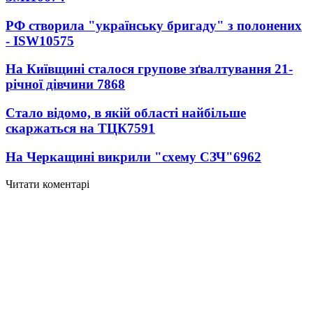
РФ створила "українську бригаду" з полонених
- ISW
10575
На Київщині сталося групове зґвалтування 21-
річної дівчини
7868
Стало відомо, в якій області найбільше
скаржаться на ТЦК
7591
На Черкащині викрили "схему СЗЧ"
6962
Читати коментарі