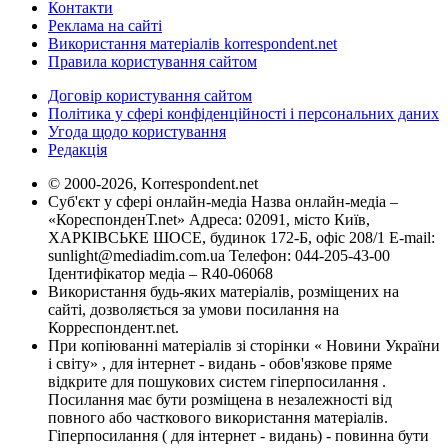
Контакти
Реклама на сайті
Використання матеріалів korrespondent.net
Правила користування сайтом
Договір користування сайтом
Політика у сфері конфіденційності і персональних даних
Угода щодо користування
Редакція
© 2000-2026, Korrespondent.net
Суб'єкт у сфері онлайн-медіа Назва онлайн-медіа –
«КореспонденТ.net» Адреса: 02091, місто Київ,
ХАРКІВСЬКЕ ШОСЕ, будинок 172-Б, офіс 208/1 E-mail:
sunlight@mediadim.com.ua
Телефон: 044-205-43-00
Ідентифікатор медіа – R40-06068
Використання будь-яких матеріалів, розміщених на
сайті, дозволяється за умови посилання на
Корреспондент.net.
При копіюванні матеріалів зі сторінки « Новини України
і світу» , для інтернет - видань - обов'язкове пряме
відкрите для пошукових систем гіперпосилання .
Посилання має бути розміщена в незалежності від
повного або часткового використання матеріалів.
Гіперпосилання ( для інтернет - видань) - повинна бути