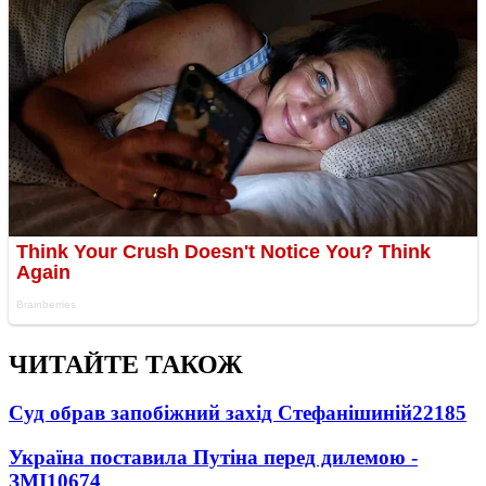
ЧИТАЙТЕ ТАКОЖ
Суд обрав запобіжний захід Стефанішиній
22185
Україна поставила Путіна перед дилемою -
ЗМІ
10674