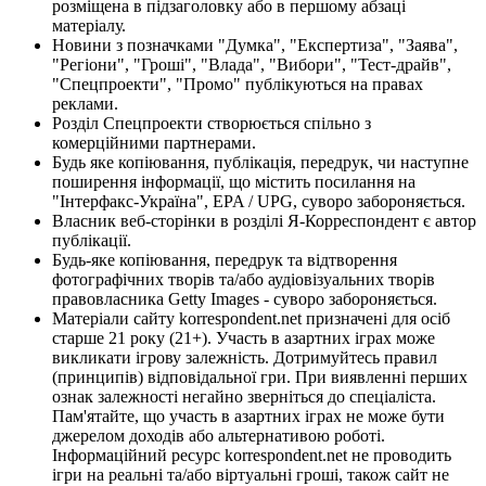
розміщена в підзаголовку або в першому абзаці
матеріалу.
Новини з позначками "Думка", "Експертиза", "Заява",
"Регіони", "Гроші", "Влада", "Вибори", "Тест-драйв",
"Спецпроекти", "Промо" публікуються на правах
реклами.
Розділ Спецпроекти створюється спільно з
комерційними партнерами.
Будь яке копіювання, публікація, передрук, чи наступне
поширення інформації, що містить посилання на
"Інтерфакс-Україна", EPA / UPG, суворо забороняється.
Власник веб-сторінки в розділі Я-Корреспондент є автор
публікації.
Будь-яке копіювання, передрук та відтворення
фотографічних творів та/або аудіовізуальних творів
правовласника Getty Images - суворо забороняється.
Матеріали сайту korrespondent.net призначені для осіб
старше 21 року (21+). Участь в азартних іграх може
викликати ігрову залежність. Дотримуйтесь правил
(принципів) відповідальної гри. При виявленні перших
ознак залежності негайно зверніться до спеціаліста.
Пам'ятайте, що участь в азартних іграх не може бути
джерелом доходів або альтернативою роботі.
Інформаційний ресурс korrespondent.net не проводить
ігри на реальні та/або віртуальні гроші, також сайт не