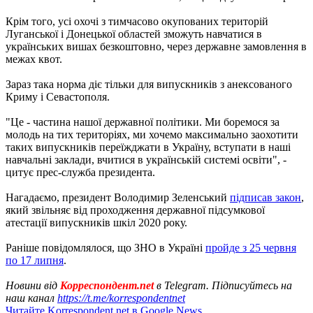
Крім того, усі охочі з тимчасово окупованих територій
Луганської і Донецької областей зможуть навчатися в
українських вишах безкоштовно, через державне замовлення в
межах квот.
Зараз така норма діє тільки для випускників з анексованого
Криму і Севастополя.
"Це - частина нашої державної політики. Ми боремося за
молодь на тих територіях, ми хочемо максимально заохотити
таких випускників переїжджати в Україну, вступати в наші
навчальні заклади, вчитися в українській системі освіти", -
цитує прес-служба президента.
Нагадаємо, президент Володимир Зеленський
підписав закон
,
який звільняє від проходження державної підсумкової
атестації випускників шкіл 2020 року.
Раніше повідомлялося, що ЗНО в Україні
пройде з 25 червня
по 17 липня
.
Новини від
Корреспондент.net
в Telegram. Підписуйтесь на
наш канал
https://t.me/korrespondentnet
Читайте Korrespondent.net в Google News