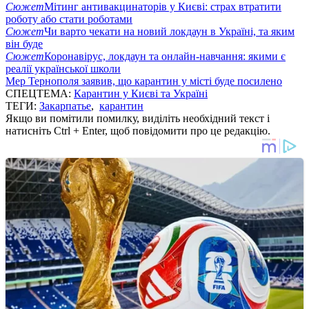
Сюжет
Мітинг антивакцинаторів у Києві: страх втратити
роботу або стати роботами
Сюжет
Чи варто чекати на новий локдаун в Україні, та яким
він буде
Сюжет
Коронавірус, локдаун та онлайн-навчання: якими є
реалії української школи
Мер Тернополя заявив, що карантин у місті буде посилено
СПЕЦТЕМА:
Карантин у Києві та Україні
ТЕГИ:
Закарпатье
,
карантин
Якщо ви помітили помилку, виділіть необхідний текст і
натисніть Ctrl + Enter, щоб повідомити про це редакцію.