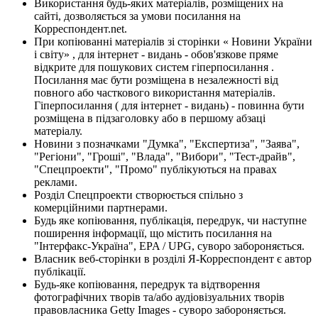
Використання будь-яких матеріалів, розміщених на
сайті, дозволяється за умови посилання на
Корреспондент.net.
При копіюванні матеріалів зі сторінки « Новини України
і світу» , для інтернет - видань - обов'язкове пряме
відкрите для пошукових систем гіперпосилання .
Посилання має бути розміщена в незалежності від
повного або часткового використання матеріалів.
Гіперпосилання ( для інтернет - видань) - повинна бути
розміщена в підзаголовку або в першому абзаці
матеріалу.
Новини з позначками "Думка", "Експертиза", "Заява",
"Регіони", "Гроші", "Влада", "Вибори", "Тест-драйв",
"Спецпроекти", "Промо" публікуються на правах
реклами.
Розділ Спецпроекти створюється спільно з
комерційними партнерами.
Будь яке копіювання, публікація, передрук, чи наступне
поширення інформації, що містить посилання на
"Інтерфакс-Україна", EPA / UPG, суворо забороняється.
Власник веб-сторінки в розділі Я-Корреспондент є автор
публікації.
Будь-яке копіювання, передрук та відтворення
фотографічних творів та/або аудіовізуальних творів
правовласника Getty Images - суворо забороняється.