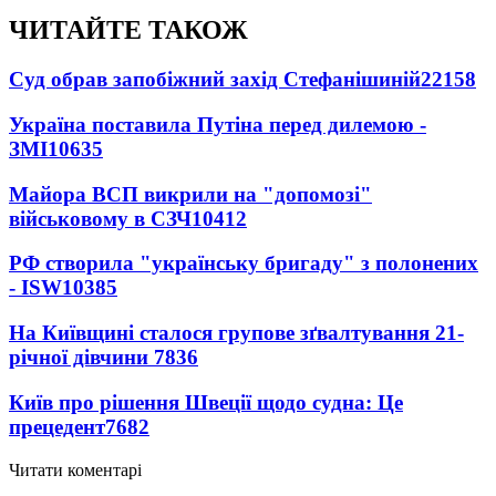
ЧИТАЙТЕ ТАКОЖ
Суд обрав запобіжний захід Стефанішиній
22158
Україна поставила Путіна перед дилемою -
ЗМІ
10635
Майора ВСП викрили на "допомозі"
військовому в СЗЧ
10412
РФ створила "українську бригаду" з полонених
- ISW
10385
На Київщині сталося групове зґвалтування 21-
річної дівчини
7836
Київ про рішення Швеції щодо судна: Це
прецедент
7682
Читати коментарі