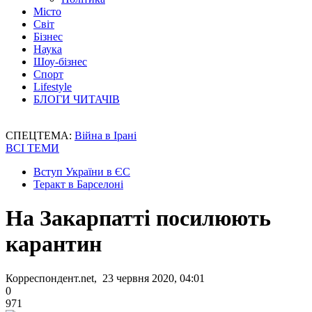
Місто
Світ
Бізнес
Наука
Шоу-бізнес
Спорт
Lifestyle
БЛОГИ ЧИТАЧІВ
СПЕЦТЕМА:
Війна в Ірані
ВСІ ТЕМИ
Вступ України в ЄС
Теракт в Барселоні
На Закарпатті посилюють
карантин
Корреспондент.net, 23 червня 2020, 04:01
0
971