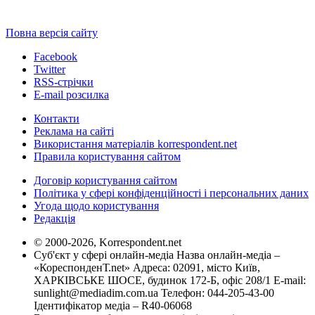
Повна версія сайту
Facebook
Twitter
RSS-стрічки
E-mail розсилка
Контакти
Реклама на сайті
Використання матеріалів korrespondent.net
Правила користування сайтом
Договір користування сайтом
Політика у сфері конфіденційності і персональних даних
Угода щодо користування
Редакція
© 2000-2026, Korrespondent.net
Суб'єкт у сфері онлайн-медіа Назва онлайн-медіа –
«КореспонденТ.net» Адреса: 02091, місто Київ,
ХАРКІВСЬКЕ ШОСЕ, будинок 172-Б, офіс 208/1 E-mail:
sunlight@mediadim.com.ua
Телефон: 044-205-43-00
Ідентифікатор медіа – R40-06068