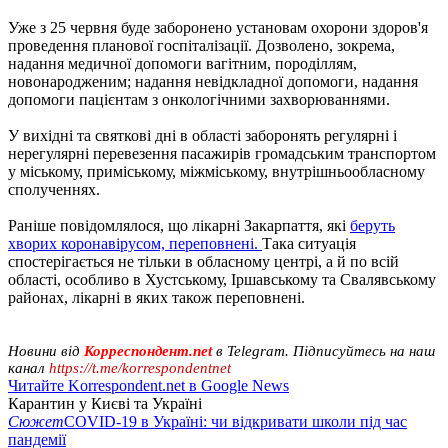
Уже з 25 червня буде заборонено установам охорони здоров'я
проведення планової госпіталізації. Дозволено, зокрема,
надання медичної допомоги вагітним, породіллям,
новонародженим; надання невідкладної допомоги, надання
допомоги пацієнтам з онкологічними захворюваннями.
У вихідні та святкові дні в області заборонять регулярні і
нерегулярні перевезення пасажирів громадським транспортом
у міському, приміському, міжміському, внутрішньообласному
сполученнях.
Раніше повідомлялося, що лікарні Закарпаття, які
беруть
хворих коронавірусом, переповнені.
Така ситуація
спостерігається не тільки в обласному центрі, а й по всій
області, особливо в Хустському, Іршавському та Свалявському
районах, лікарні в яких також переповнені.
Новини від
Корреспондент.net
в Telegram. Підписуйтесь на наш
канал
https://t.me/korrespondentnet
Читайте Korrespondent.net в Google News
Карантин у Києві та Україні
Сюжет
COVID-19 в Україні: чи відкривати школи під час
пандемії