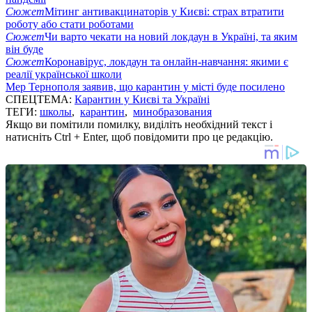
Сюжет
Мітинг антивакцинаторів у Києві: страх втратити
роботу або стати роботами
Сюжет
Чи варто чекати на новий локдаун в Україні, та яким
він буде
Сюжет
Коронавірус, локдаун та онлайн-навчання: якими є
реалії української школи
Мер Тернополя заявив, що карантин у місті буде посилено
СПЕЦТЕМА:
Карантин у Києві та Україні
ТЕГИ:
школы
,
карантин
,
минобразования
Якщо ви помітили помилку, виділіть необхідний текст і
натисніть Ctrl + Enter, щоб повідомити про це редакцію.