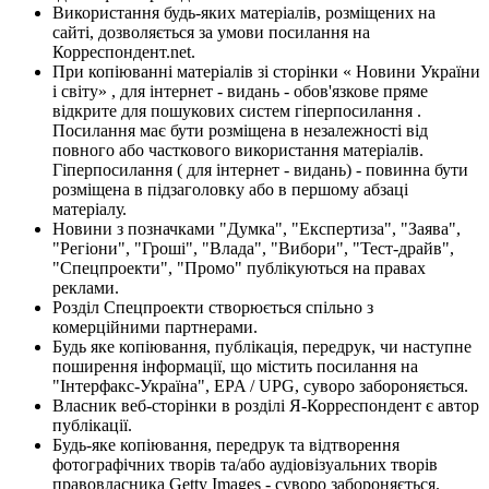
Використання будь-яких матеріалів, розміщених на
сайті, дозволяється за умови посилання на
Корреспондент.net.
При копіюванні матеріалів зі сторінки « Новини України
і світу» , для інтернет - видань - обов'язкове пряме
відкрите для пошукових систем гіперпосилання .
Посилання має бути розміщена в незалежності від
повного або часткового використання матеріалів.
Гіперпосилання ( для інтернет - видань) - повинна бути
розміщена в підзаголовку або в першому абзаці
матеріалу.
Новини з позначками "Думка", "Експертиза", "Заява",
"Регіони", "Гроші", "Влада", "Вибори", "Тест-драйв",
"Спецпроекти", "Промо" публікуються на правах
реклами.
Розділ Спецпроекти створюється спільно з
комерційними партнерами.
Будь яке копіювання, публікація, передрук, чи наступне
поширення інформації, що містить посилання на
"Інтерфакс-Україна", EPA / UPG, суворо забороняється.
Власник веб-сторінки в розділі Я-Корреспондент є автор
публікації.
Будь-яке копіювання, передрук та відтворення
фотографічних творів та/або аудіовізуальних творів
правовласника Getty Images - суворо забороняється.