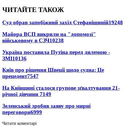
ЧИТАЙТЕ ТАКОЖ
Суд обрав запобіжний захід Стефанішиній
19248
Майора ВСП викрили на "допомозі"
військовому в СЗЧ
10238
Україна поставила Путіна перед дилемою -
ЗМІ
10136
Київ про рішення Швеції щодо судна: Це
прецедент
7547
На Київщині сталося групове зґвалтування 21-
річної дівчини
7149
Зеленський зробив заяву про мирні
переговори
6999
Читати коментарі