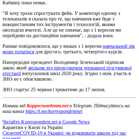
Кабміну поки немає.
"Я хочу трохи спростувати фейк. У коментарі одному з
телеканалів я сказала про те, що навчання вже буде з
використанням тих інструментів і технологій, якими
оволоділи вчителі. Але це не означає, що з 1 вересня ми
перейдемо на дистанційне навчання", - додала вона.
Раніше повідомлялося, що у вишах з 1 вересня
навчальний рік
може початися
для другого, третього, четвертого курсів.
Напередодні президент Володимир Зеленський підписав
закон, який
звільняє від проходження державної підсумкової
атестації
випускників шкіл 2020 року. Згідно з ним, участь в
ЗНО не є обов'язковою.
ЗНО стартує 25 червня і триватиме до 17 липня.
Новини від
Корреспондент.net
в Telegram. Підписуйтесь на
наш канал
https://t.me/korrespondentnet
Читайте Korrespondent.net в Google News
Карантин у Києві та Україні
Сюжет
COVID-19 в Україні: чи відкривати школи під час
пандемії