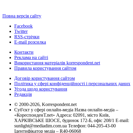
Повна версія сайту
Facebook
Twitter
RSS-стрічки
E-mail розсилка
Контакти
Реклама на сайті
Використання матеріалів korrespondent.net
Правила користування сайтом
Договір користування сайтом
Політика у сфері конфіденційності і персональних даних
Угода щодо користування
Редакція
© 2000-2026, Korrespondent.net
Суб'єкт у сфері онлайн-медіа Назва онлайн-медіа –
«КореспонденТ.net» Адреса: 02091, місто Київ,
ХАРКІВСЬКЕ ШОСЕ, будинок 172-Б, офіс 208/1 E-mail:
sunlight@mediadim.com.ua
Телефон: 044-205-43-00
Ідентифікатор медіа – R40-06068