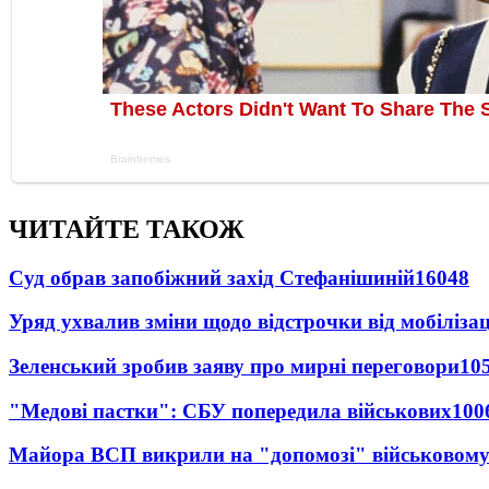
ЧИТАЙТЕ ТАКОЖ
Суд обрав запобіжний захід Стефанішиній
16048
Уряд ухвалив зміни щодо відстрочки від мобілізац
Зеленський зробив заяву про мирні переговори
10
"Медові пастки": СБУ попередила військових
100
Майора ВСП викрили на "допомозі" військовому