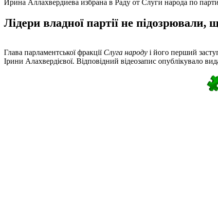
Ирина Аллахвердиева избрана в Раду от Слуги народа по пар
Лідери владної партії не підозрювали, 
Глава парламентської фракції
Слуга народу
і його перший заступ
Ірини Алахвердієвої. Відповідний відеозапис опублікувало ви