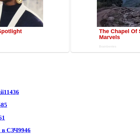
ії
11436
585
61
 в СЗЧ
9946