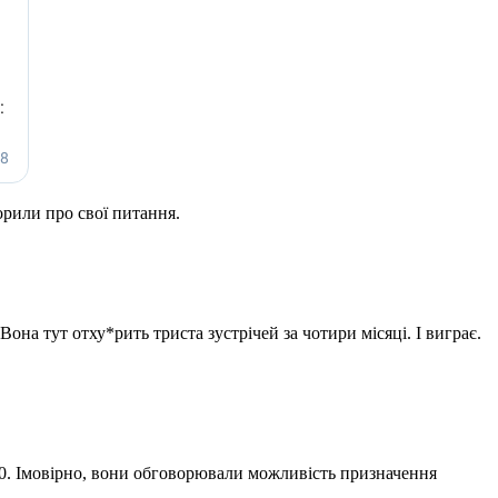
орили про свої питання.
Вона тут отху*рить триста зустрічей за чотири місяці. І виграє.
20. Імовірно, вони обговорювали можливість призначення