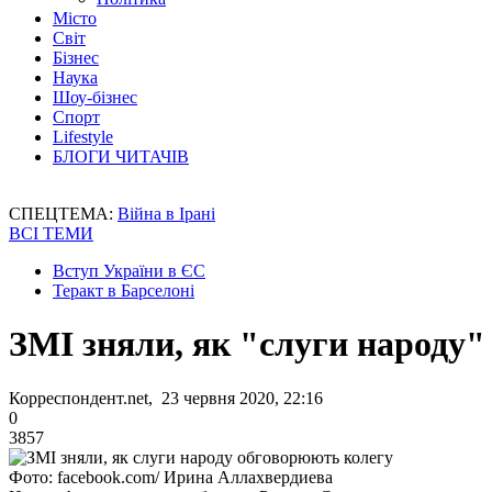
Місто
Світ
Бізнес
Наука
Шоу-бізнес
Спорт
Lifestyle
БЛОГИ ЧИТАЧІВ
СПЕЦТЕМА:
Війна в Ірані
ВСІ ТЕМИ
Вступ України в ЄС
Теракт в Барселоні
ЗМІ зняли, як "слуги народу
Корреспондент.net, 23 червня 2020, 22:16
0
3857
Фото: facebook.com/ Ирина Аллахвердиева