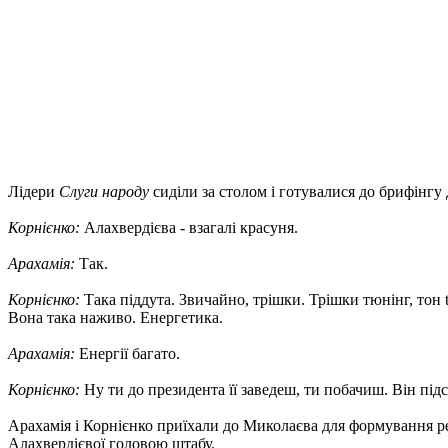
Лідери
Слуги народу
сиділи за столом і готувалися до брифінгу
Корнієнко:
Алахвердієва - взагалі красуня.
Арахамія:
Так.
Корнієнко:
Така піддута. Звичайно, трішки. Трішки тюнінг, тон t
Вона така наживо. Енергетика.
Арахамія:
Енергії багато.
Корнієнко:
Ну ти до президента її заведеш, ти побачиш. Він підс
Арахамія і Корнієнко приїхали до Миколаєва для формування р
Алахвердієвої головою штабу.