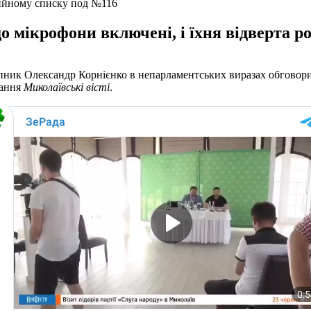
тийному списку под №116
що мікрофони включені, і їхня відверта р
ник Олександр Корнієнко в непарламентських виразах обговорили 
дання
Миколаївські вісті
.