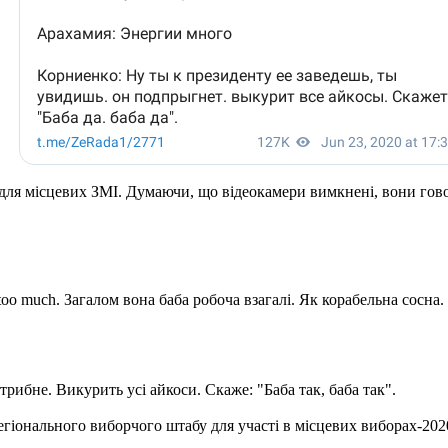
 для місцевих ЗМІ. Думаючи, що відеокамери вимкнені, вони гов
oo much. Загалом вона баба робоча взагалі. Як корабельна сосна. 
трибне. Викурить усі айкоси. Скаже: "Баба так, баба так".
егіонального виборчого штабу для участі в місцевих виборах-20