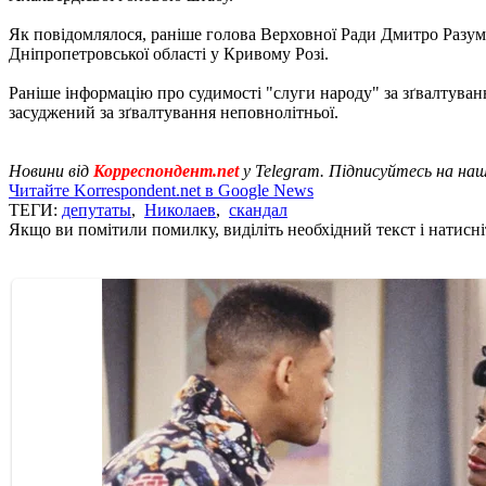
Як повідомлялося, раніше голова Верховної Ради Дмитро Разу
Дніпропетровської області у Кривому Розі.
Раніше інформацію про судимості "слуги народу" за зґвалтува
засуджений за зґвалтування неповнолітньої.
Новини від
Корреспондент.net
у Telegram. Підписуйтесь на на
Читайте Korrespondent.net в Google News
ТЕГИ:
депутаты
,
Николаев
,
скандал
Якщо ви помітили помилку, виділіть необхідний текст і натисніт