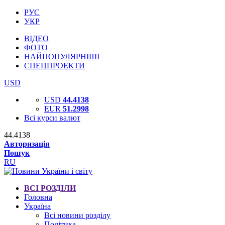
РУС
УКР
ВІДЕО
ФОТО
НАЙПОПУЛЯРНІШІ
СПЕЦПРОЕКТИ
USD
USD
44.4138
EUR
51.2998
Всі курси валют
44.4138
Авторизація
Пошук
RU
ВСІ РОЗДІЛИ
Головна
Україна
Всі новини розділу
Політика