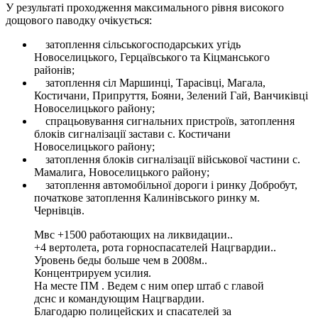
У результаті проходження максимального рівня високого
дощового паводку очікується:
затоплення сільськогосподарських угідь
Новоселицького, Герцаївського та Кіцманського
районів;
затоплення сіл Маршинці, Тарасівці, Магала,
Костичани, Припруття, Бояни, Зелений Гай, Ванчиківці
Новоселицького району;
спрацьовування сигнальних пристроїв, затоплення
блоків сигналізації застави с. Костичани
Новоселицького району;
затоплення блоків сигналізації військової частини с.
Мамалига, Новоселицького району;
затоплення автомобільної дороги і ринку Добробут,
початкове затоплення Калинівського ринку м.
Чернівців.
Мвс +1500 работающих на ликвидации..
+4 вертолета, рота горноспасателей Нацгвардии..
Уровень беды больше чем в 2008м..
Концентрируем усилия.
На месте ПМ . Ведем с ним опер штаб с главой
дснс и командующим Нацгвардии.
Благодарю полицейских и спасателей за