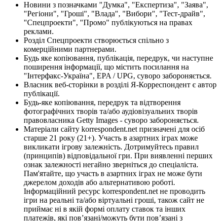
Новини з позначками "Думка", "Експертиза", "Заява",
"Регіони", "Гроші", "Влада", "Вибори", "Тест-драйв",
"Спецпроекти", "Промо" публікуються на правах
реклами.
Розділ Спецпроекти створюється спільно з
комерційними партнерами.
Будь яке копіювання, публікація, передрук, чи наступне
поширення інформації, що містить посилання на
"Інтерфакс-Україна", EPA / UPG, суворо забороняється.
Власник веб-сторінки в розділі Я-Корреспондент є автор
публікації.
Будь-яке копіювання, передрук та відтворення
фотографічних творів та/або аудіовізуальних творів
правовласника Getty Images - суворо забороняється.
Матеріали сайту korrespondent.net призначені для осіб
старше 21 року (21+). Участь в азартних іграх може
викликати ігрову залежність. Дотримуйтесь правил
(принципів) відповідальної гри. При виявленні перших
ознак залежності негайно зверніться до спеціаліста.
Пам'ятайте, що участь в азартних іграх не може бути
джерелом доходів або альтернативою роботі.
Інформаційний ресурс korrespondent.net не проводить
ігри на реальні та/або віртуальні гроші, також сайт не
приймає ні в якій формі оплату ставок та інших
платежів, які пов’язані/можуть бути пов’язані з