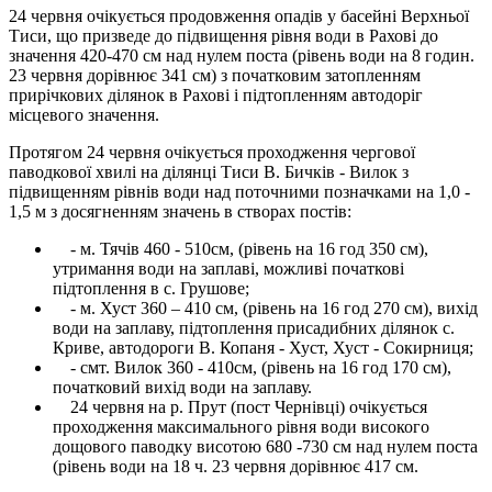
24 червня очікується продовження опадів у басейні Верхньої
Тиси, що призведе до підвищення рівня води в Рахові до
значення 420-470 см над нулем поста (рівень води на 8 годин.
23 червня дорівнює 341 см) з початковим затопленням
прирічкових ділянок в Рахові і підтопленням автодоріг
місцевого значення.
Протягом 24 червня очікується проходження чергової
паводкової хвилі на ділянці Тиси В. Бичків - Вилок з
підвищенням рівнів води над поточними позначками на 1,0 -
1,5 м з досягненням значень в створах постів:
- м. Тячів 460 - 510см, (рівень на 16 год 350 см),
утримання води на заплаві, можливі початкові
підтоплення в с. Грушове;
- м. Хуст 360 – 410 см, (рівень на 16 год 270 см), вихід
води на заплаву, підтоплення присадибних ділянок с.
Криве, автодороги В. Копаня - Хуст, Хуст - Сокирниця;
- смт. Вилок 360 - 410см, (рівень на 16 год 170 см),
початковий вихід води на заплаву.
24 червня на р. Прут (пост Чернівці) очікується
проходження максимального рівня води високого
дощового паводку висотою 680 -730 см над нулем поста
(рівень води на 18 ч. 23 червня дорівнює 417 см.