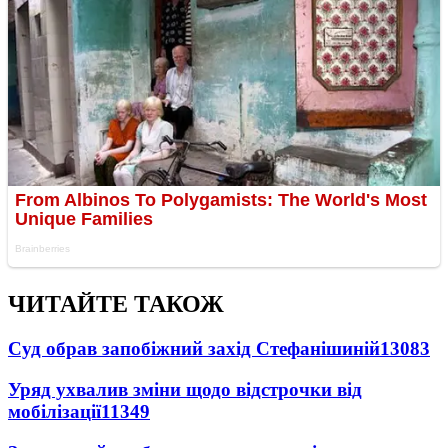
ЧИТАЙТЕ ТАКОЖ
Суд обрав запобіжний захід Стефанішиній
13083
Уряд ухвалив зміни щодо відстрочки від
мобілізації
11349