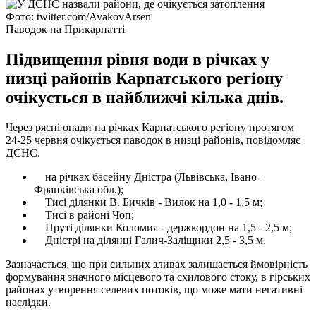
Фото: twitter.com/AvakovArsen
Паводок на Прикарпатті
Підвищення рівня води в річках у
низці районів Карпатського регіону
очікується в найближчі кілька днів.
Через рясні опади на річках Карпатського регіону протягом
24-25 червня очікується паводок в низці районів, повідомляє
ДСНС.
на річках басейну Дністра (Львівська, Івано-
Франківська обл.);
Тисі ділянки В. Бичків - Вилок на 1,0 - 1,5 м;
Тисі в районі Чоп;
Пруті ділянки Коломия - держкордон на 1,5 - 2,5 м;
Дністрі на ділянці Галич-Заліщики 2,5 - 3,5 м.
Зазначається, що при сильних зливах залишається ймовірність
формування значного місцевого та схилового стоку, в гірських
районах утворення селевих потоків, що може мати негативні
наслідки.