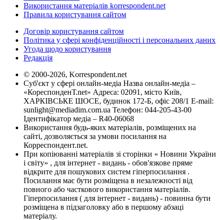
Використання матеріалів korrespondent.net
Правила користування сайтом
Договір користування сайтом
Політика у сфері конфіденційності і персональних даних
Угода щодо користування
Редакція
© 2000-2026, Korrespondent.net
Суб'єкт у сфері онлайн-медіа Назва онлайн-медіа –
«КореспонденТ.net» Адреса: 02091, місто Київ,
ХАРКІВСЬКЕ ШОСЕ, будинок 172-Б, офіс 208/1 E-mail:
sunlight@mediadim.com.ua
Телефон: 044-205-43-00
Ідентифікатор медіа – R40-06068
Використання будь-яких матеріалів, розміщених на
сайті, дозволяється за умови посилання на
Корреспондент.net.
При копіюванні матеріалів зі сторінки « Новини України
і світу» , для інтернет - видань - обов'язкове пряме
відкрите для пошукових систем гіперпосилання .
Посилання має бути розміщена в незалежності від
повного або часткового використання матеріалів.
Гіперпосилання ( для інтернет - видань) - повинна бути
розміщена в підзаголовку або в першому абзаці
матеріалу.