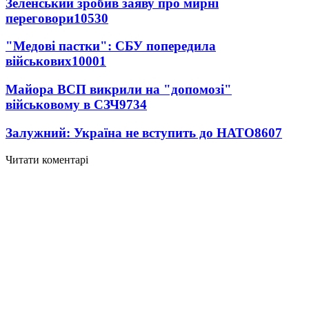
Зеленський зробив заяву про мирні
переговори
10530
"Медові пастки": СБУ попередила
військових
10001
Майора ВСП викрили на "допомозі"
військовому в СЗЧ
9734
Залужний: Україна не вступить до НАТО
8607
Читати коментарі