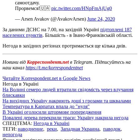
самоотдачу.
Прорвемся!🇺🇦
pic.twitter.com/HNpFmAjUg0
— Arsen Avakov (@AvakovArsen)
June 24, 2020
За даними ДСНС на 7.00, на західній Україні
підтоплені 187
населених пунктів
. Більшість - в Івано-Франківській області.
Негода в західних регіонах протримається ще кілька днів.
Новини від
Корреспондент.net
в Telegram. Підписуйтесь на
наш канал
https://t.me/korrespondentnet
Читайте Korrespondent.net в Google News
Негода в Україні
На Волині семеро людей втратили свідомість через влучання
блискавки
На вихідних Україну накриють дощі з грозами та шквалами
Температура в Карпатах впала до "нуля"
В Україні оголосили штормове попередження
Повалені дерева перекрили траси: Україну накрила негода
СПЕЦТЕМА:
Негода в Україні
ТЕГИ:
наводнение
,
реки
,
Западная Украина
,
паводок
,
непогода