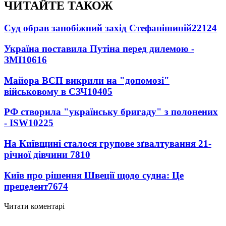
ЧИТАЙТЕ ТАКОЖ
Суд обрав запобіжний захід Стефанішиній
22124
Україна поставила Путіна перед дилемою -
ЗМІ
10616
Майора ВСП викрили на "допомозі"
військовому в СЗЧ
10405
РФ створила "українську бригаду" з полонених
- ISW
10225
На Київщині сталося групове зґвалтування 21-
річної дівчини
7810
Київ про рішення Швеції щодо судна: Це
прецедент
7674
Читати коментарі