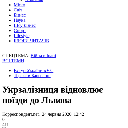
Місто
Світ
Бізнес
Наука
Шоу-бізнес
Спорт
Lifestyle
БЛОГИ ЧИТАЧІВ
СПЕЦТЕМА:
Війна в Ірані
ВСІ ТЕМИ
Вступ України в ЄС
Теракт в Барселоні
Укрзалізниця відновлює
поїзди до Львова
Корреспондент.net, 24 червня 2020, 12:42
0
411