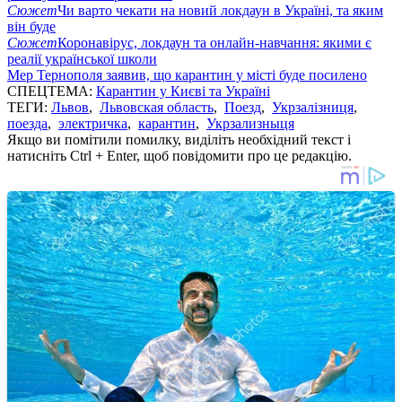
Сюжет
Чи варто чекати на новий локдаун в Україні, та яким
він буде
Сюжет
Коронавірус, локдаун та онлайн-навчання: якими є
реалії української школи
Мер Тернополя заявив, що карантин у місті буде посилено
СПЕЦТЕМА:
Карантин у Києві та Україні
ТЕГИ:
Львов
,
Львовская область
,
Поезд
,
Укрзалізниця
,
поезда
,
электричка
,
карантин
,
Укрзализныця
Якщо ви помітили помилку, виділіть необхідний текст і
натисніть Ctrl + Enter, щоб повідомити про це редакцію.