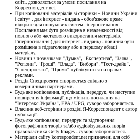
сайті, дозволяється за умови посилання на
Корреспондент.net.
При копіюванні матеріалів зі сторінки « Новини України
і світу» , для інтернет - видань - обов'язкове пряме
відкрите для пошукових систем гіперпосилання .
Посилання має бути розміщена в незалежності від
повного або часткового використання матеріалів.
Гіперпосилання ( для інтернет - видань) - повинна бути
розміщена в підзаголовку або в першому абзаці
матеріалу.
Новини з позначками "Думка", "Експертиза", "Заява",
"Регіони", "Гроші", "Влада", "Вибори", "Тест-драйв",
"Спецпроекти", "Промо" публікуються на правах
реклами.
Розділ Спецпроекти створюється спільно з
комерційними партнерами.
Будь яке копіювання, публікація, передрук, чи наступне
поширення інформації, що містить посилання на
"Інтерфакс-Україна", EPA / UPG, суворо забороняється.
Власник веб-сторінки в розділі Я-Корреспондент є автор
публікації.
Будь-яке копіювання, передрук та відтворення
фотографічних творів та/або аудіовізуальних творів
правовласника Getty Images - суворо забороняється.
Матеріали сайту korrespondent.net призначені для осіб