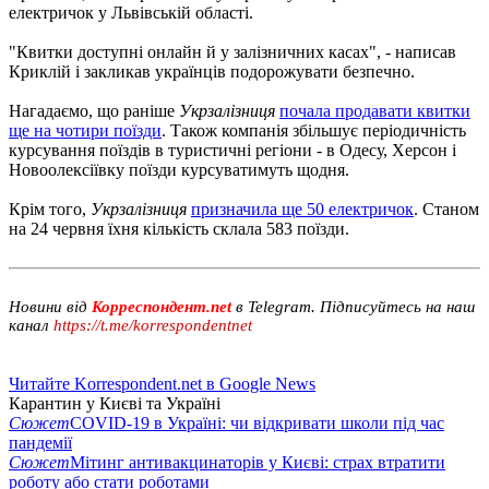
електричок у Львівській області.
"Квитки доступні онлайн й у залізничних касах", - написав
Криклій і закликав українців подорожувати безпечно.
Нагадаємо, що раніше
Укрзалізниця
почала продавати квитки
ще на чотири поїзди
. Також компанія збільшує періодичність
курсування поїздів в туристичні регіони - в Одесу, Херсон і
Новоолексіївку поїзди курсуватимуть щодня.
Крім того,
Укрзалізниця
призначила ще 50 електричок
. Станом
на 24 червня їхня кількість склала 583 поїзди.
Новини від
Корреспондент.net
в Telegram. Підписуйтесь на наш
канал
https://t.me/korrespondentnet
Читайте Korrespondent.net в Google News
Карантин у Києві та Україні
Сюжет
COVID-19 в Україні: чи відкривати школи під час
пандемії
Сюжет
Мітинг антивакцинаторів у Києві: страх втратити
роботу або стати роботами