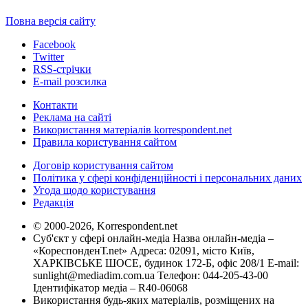
Повна версія сайту
Facebook
Twitter
RSS-стрічки
E-mail розсилка
Контакти
Реклама на сайті
Використання матеріалів korrespondent.net
Правила користування сайтом
Договір користування сайтом
Політика у сфері конфіденційності і персональних даних
Угода щодо користування
Редакція
© 2000-2026, Korrespondent.net
Суб'єкт у сфері онлайн-медіа Назва онлайн-медіа –
«КореспонденТ.net» Адреса: 02091, місто Київ,
ХАРКІВСЬКЕ ШОСЕ, будинок 172-Б, офіс 208/1 E-mail:
sunlight@mediadim.com.ua
Телефон: 044-205-43-00
Ідентифікатор медіа – R40-06068
Використання будь-яких матеріалів, розміщених на