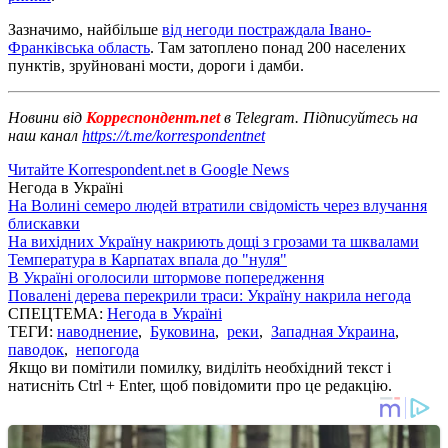
Зазначимо, найбільше
від негоди постраждала Івано-
Франківська область
. Там затоплено понад 200 населених
пунктів, зруйновані мости, дороги і дамби.
Новини від
Корреспондент.net
в Telegram. Підписуйтесь на
наш канал
https://t.me/korrespondentnet
Читайте Korrespondent.net в Google News
Негода в Україні
На Волині семеро людей втратили свідомість через влучання
блискавки
На вихідних Україну накриють дощі з грозами та шквалами
Температура в Карпатах впала до "нуля"
В Україні оголосили штормове попередження
Повалені дерева перекрили траси: Україну накрила негода
СПЕЦТЕМА:
Негода в Україні
ТЕГИ:
наводнение
,
Буковина
,
реки
,
Западная Украина
,
паводок
,
непогода
Якщо ви помітили помилку, виділіть необхідний текст і
натисніть Ctrl + Enter, щоб повідомити про це редакцію.