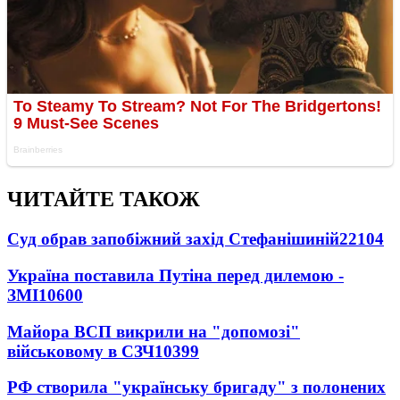
ЧИТАЙТЕ ТАКОЖ
Суд обрав запобіжний захід Стефанішиній
22104
Україна поставила Путіна перед дилемою -
ЗМІ
10600
Майора ВСП викрили на "допомозі"
військовому в СЗЧ
10399
РФ створила "українську бригаду" з полонених