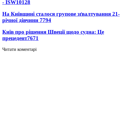
- ISW
10128
На Київщині сталося групове зґвалтування 21-
річної дівчини
7794
Київ про рішення Швеції щодо судна: Це
прецедент
7671
Читати коментарі