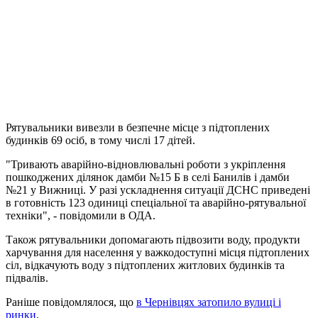
Рятувальники вивезли в безпечне місце з підтоплених
будинків 69 осіб, в тому числі 17 дітей.
"Тривають аварійно-відновлювальні роботи з укріплення
пошкоджених ділянок дамби №15 Б в селі Банилів і дамби
№21 у Вижниці. У разі ускладнення ситуації ДСНС приведені
в готовність 123 одиниці спеціальної та аварійно-рятувальної
техніки", - повідомили в ОДА.
Також рятувальники допомагають підвозити воду, продукти
харчування для населення у важкодоступні місця підтоплених
сіл, відкачують воду з підтоплених житлових будинків та
підвалів.
Раніше повідомлялося, що
в Чернівцях затопило вулиці і
ринки
.