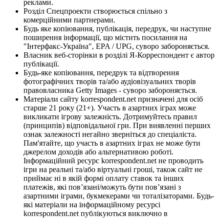
реклами.
Розділ Спецпроекти створюється спільно з
комерційними партнерами.
Будь яке копіювання, публікація, передрук, чи наступне
поширення інформації, що містить посилання на
"Інтерфакс-Україна", EPA / UPG, суворо забороняється.
Власник веб-сторінки в розділі Я-Корреспондент є автор
публікації.
Будь-яке копіювання, передрук та відтворення
фотографічних творів та/або аудіовізуальних творів
правовласника Getty Images - суворо забороняється.
Матеріали сайту korrespondent.net призначені для осіб
старше 21 року (21+). Участь в азартних іграх може
викликати ігрову залежність. Дотримуйтесь правил
(принципів) відповідальної гри. При виявленні перших
ознак залежності негайно зверніться до спеціаліста.
Пам'ятайте, що участь в азартних іграх не може бути
джерелом доходів або альтернативою роботі.
Інформаційний ресурс korrespondent.net не проводить
ігри на реальні та/або віртуальні гроші, також сайт не
приймає ні в якій формі оплату ставок та інших
платежів, які пов’язані/можуть бути пов’язані з
азартними іграми, букмекерами чи тоталізаторами. Будь-
які матеріали на інформаційному ресурсі
korrespondent.net публікуються виключно в