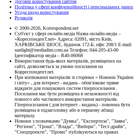
Договір користування сайтом
Політика у сфері конфіденційності і персональних даних
Угода щодо користування
Редакція
© 2000-2026, Korrespondent.net
Суб'єкт у сфері онлайн-медіа Назва онлайн-медіа –
«КореспонденТ.net» Адреса: 02091, місто Київ,
ХАРКІВСЬКЕ ШОСЕ, будинок 172-Б, офіс 208/1 E-mail:
sunlight@mediadim.com.ua
Телефон: 044-205-43-00
Ідентифікатор медіа – R40-06068
Використання будь-яких матеріалів, розміщених на
сайті, дозволяється за умови посилання на
Корреспондент.net.
При копіюванні матеріалів зі сторінки « Новини України
і світу» , для інтернет - видань - обов'язкове пряме
відкрите для пошукових систем гіперпосилання .
Посилання має бути розміщена в незалежності від
повного або часткового використання матеріалів.
Гіперпосилання ( для інтернет - видань) - повинна бути
розміщена в підзаголовку або в першому абзаці
матеріалу.
Новини з позначками "Думка", "Експертиза", "Заява",
"Регіони", "Гроші", "Влада", "Вибори", "Тест-драйв",
"Спецпроекти", "Промо" публікуються на правах