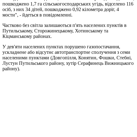
пошкоджено 1,7 га сільськогосподарських угідь, відселено 116
осіб, з них 34 дітей, пошкоджено 0,92 кілометра доріг, 4
мости", - йдеться в повідомленні.
Частково без світла залишаються п'ять населених пунктів в
Путильському, Сторожинецькому, Хотинському та
Кіцманському районах.
У дев'яти населених пунктах порушено газопостачання,
ускладнене або відсутнє автотранспортне сполучення з семи
населеними пунктами (Довгопілля, Конятин, Фошки, Стебні,
Лустун Путильського району, хутір Серафинець Вижницького
району).