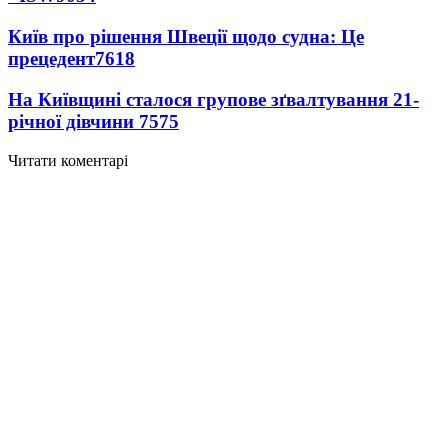
Київ про рішення Швеції щодо судна: Це
прецедент
7618
На Київщині сталося групове зґвалтування 21-
річної дівчини
7575
Читати коментарі