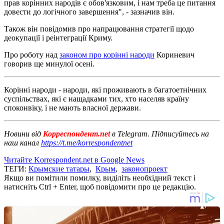
прав корінних народів є обов'язковим, і нам треба це питання
довести до логічного завершення", - зазначив він.
Також він повідомив про напрацювання стратегії щодо
деокупації і реінтеграції Криму.
Про роботу над
законом про корінні народи
Кориневич
говорив ще минулої осені.
Корінні народи - народи, які проживають в багатоетнічних
суспільствах, які є нащадками тих, хто населяв країну
споконвіку, і не мають власної держави.
Новини від
Корреспондент.net
в Telegram. Підписуйтесь на
наш канал
https://t.me/korrespondentnet
Читайте Korrespondent.net в Google News
ТЕГИ:
Крымские татары
,
Крым
,
законопроект
Якщо ви помітили помилку, виділіть необхідний текст і
натисніть Ctrl + Enter, щоб повідомити про це редакцію.