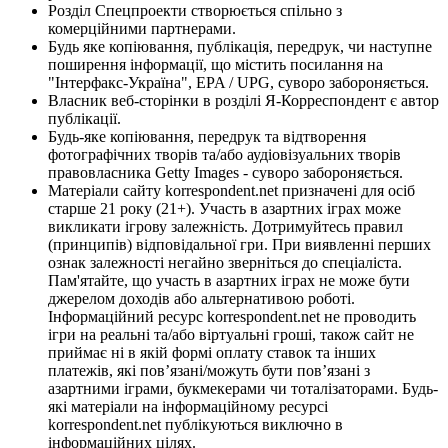
Розділ Спецпроекти створюється спільно з
комерційними партнерами.
Будь яке копіювання, публікація, передрук, чи наступне
поширення інформації, що містить посилання на
"Інтерфакс-Україна", EPA / UPG, суворо забороняється.
Власник веб-сторінки в розділі Я-Корреспондент є автор
публікації.
Будь-яке копіювання, передрук та відтворення
фотографічних творів та/або аудіовізуальних творів
правовласника Getty Images - суворо забороняється.
Матеріали сайту korrespondent.net призначені для осіб
старше 21 року (21+). Участь в азартних іграх може
викликати ігрову залежність. Дотримуйтесь правил
(принципів) відповідальної гри. При виявленні перших
ознак залежності негайно зверніться до спеціаліста.
Пам'ятайте, що участь в азартних іграх не може бути
джерелом доходів або альтернативою роботі.
Інформаційний ресурс korrespondent.net не проводить
ігри на реальні та/або віртуальні гроші, також сайт не
приймає ні в якій формі оплату ставок та інших
платежів, які пов’язані/можуть бути пов’язані з
азартними іграми, букмекерами чи тоталізаторами. Будь-
які матеріали на інформаційному ресурсі
korrespondent.net публікуються виключно в
інформаційних цілях.