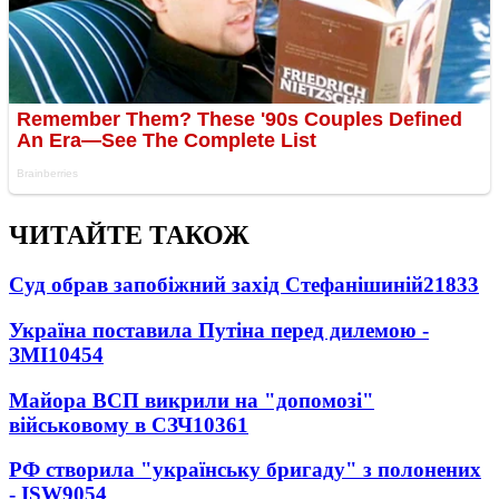
ЧИТАЙТЕ ТАКОЖ
Суд обрав запобіжний захід Стефанішиній
21833
Україна поставила Путіна перед дилемою -
ЗМІ
10454
Майора ВСП викрили на "допомозі"
військовому в СЗЧ
10361
РФ створила "українську бригаду" з полонених
- ISW
9054