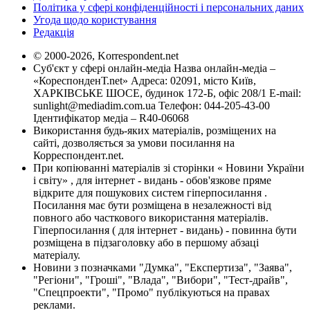
Політика у сфері конфіденційності і персональних даних
Угода щодо користування
Редакція
© 2000-2026, Korrespondent.net
Суб'єкт у сфері онлайн-медіа Назва онлайн-медіа –
«КореспонденТ.net» Адреса: 02091, місто Київ,
ХАРКІВСЬКЕ ШОСЕ, будинок 172-Б, офіс 208/1 E-mail:
sunlight@mediadim.com.ua
Телефон: 044-205-43-00
Ідентифікатор медіа – R40-06068
Використання будь-яких матеріалів, розміщених на
сайті, дозволяється за умови посилання на
Корреспондент.net.
При копіюванні матеріалів зі сторінки « Новини України
і світу» , для інтернет - видань - обов'язкове пряме
відкрите для пошукових систем гіперпосилання .
Посилання має бути розміщена в незалежності від
повного або часткового використання матеріалів.
Гіперпосилання ( для інтернет - видань) - повинна бути
розміщена в підзаголовку або в першому абзаці
матеріалу.
Новини з позначками "Думка", "Експертиза", "Заява",
"Регіони", "Гроші", "Влада", "Вибори", "Тест-драйв",
"Спецпроекти", "Промо" публікуються на правах
реклами.