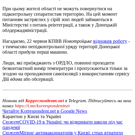
При цьому жителі області не можуть повернутися на
підконтрольну сепаратистам територію. На цей момент
питанням застряглих у сірій зоні людей займаються в
Міністерстві з питань реінтеграції, а також у Донецькій
облдержадміністрації.
Нагадаємо, 22 червня КПВВ
Новотроїцьке
відновив роботу
-
з тимчасово непідконтрольної уряду території Донецької
області прибули перші машини.
Люди, які приїжджають з ОРДЛО, повинні проходити
безконтактний вимір температури і пропускаються тільки за
згодою на проходження самоізоляції з використанням сервісу
Дій вдома
або обсервації.
Новини від
Корреспондент.net
в Telegram. Підписуйтесь на наш
канал
https://t.me/korrespondentnet
Читайте Korrespondent.net в Google News
Карантин у Києві та Україні
Сюжет
COVID-19 в Україні: чи відкривати школи під час
пандемії
Сюжет
Мітинг антивакцинаторів у Києві: страх втратити