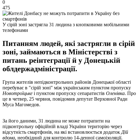
0
475
У сірій зоні застрягла 31 людина з кнопковими мобільними
телефонами
Питанням людей, які застрягли в сірій
зоні, займаються в Міністерстві з
питань реінтеграції й у Донецькій
облдержадміністрації.
Група жителів непідконтрольних районів Донецької області
перебуває в "сірій зоні" між українським пунктом пропуску
Новотроїцьке
і пунктом пропуску сепаратистів
Оленівка
. Про
це в четвер, 25 червня, повідомив депутат Верховної Ради
Муса Магомедов.
За його даними, 31 людина не може потрапити на
підконтрольну офіційній владі України територію через
відсутність смартфонів, на які встановлюється додаток
Дій
вдома
, необхідний для контролю 14-денної самоізоляції.