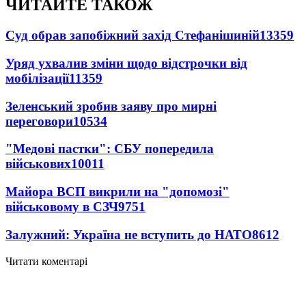
ЧИТАЙТЕ ТАКОЖ
Суд обрав запобіжний захід Стефанішиній
13359
Уряд ухвалив зміни щодо відстрочки від
мобілізації
11359
Зеленський зробив заяву про мирні
переговори
10534
"Медові пастки": СБУ попередила
військових
10011
Майора ВСП викрили на "допомозі"
військовому в СЗЧ
9751
Залужний: Україна не вступить до НАТО
8612
Читати коментарі