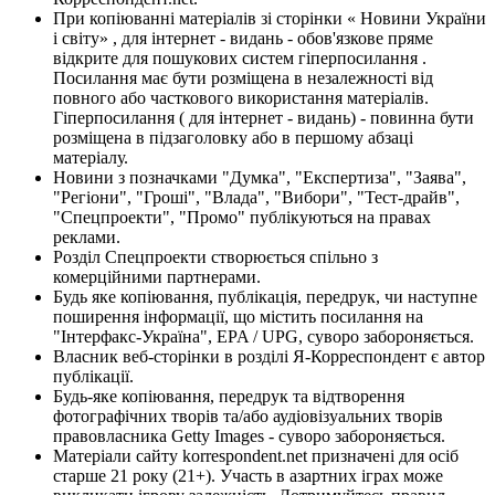
При копіюванні матеріалів зі сторінки « Новини України
і світу» , для інтернет - видань - обов'язкове пряме
відкрите для пошукових систем гіперпосилання .
Посилання має бути розміщена в незалежності від
повного або часткового використання матеріалів.
Гіперпосилання ( для інтернет - видань) - повинна бути
розміщена в підзаголовку або в першому абзаці
матеріалу.
Новини з позначками "Думка", "Експертиза", "Заява",
"Регіони", "Гроші", "Влада", "Вибори", "Тест-драйв",
"Спецпроекти", "Промо" публікуються на правах
реклами.
Розділ Спецпроекти створюється спільно з
комерційними партнерами.
Будь яке копіювання, публікація, передрук, чи наступне
поширення інформації, що містить посилання на
"Інтерфакс-Україна", EPA / UPG, суворо забороняється.
Власник веб-сторінки в розділі Я-Корреспондент є автор
публікації.
Будь-яке копіювання, передрук та відтворення
фотографічних творів та/або аудіовізуальних творів
правовласника Getty Images - суворо забороняється.
Матеріали сайту korrespondent.net призначені для осіб
старше 21 року (21+). Участь в азартних іграх може