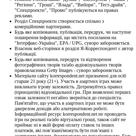
"Регіони", "Гроші", "Влада", "Вибори", "Тест-драйв",
"Спецпроекти", "Промо" публікуються на правах
реклами.
Розділ Спецпроекти створюється спільно з
комерційними партнерами.
Будь яке копіювання, публікація, передрук, чи наступне
поширення інформації, що містить посилання на
"Інтерфакс-Україна", EPA / UPG, суворо забороняється.
Власник веб-сторінки в розділі Я-Корреспондент є автор
публікації.
Будь-яке копіювання, передрук та відтворення
фотографічних творів та/або аудіовізуальних творів
правовласника Getty Images - суворо забороняється.
Матеріали сайту korrespondent.net призначені для осіб
старше 21 року (21+). Участь в азартних іграх може
викликати ігрову залежність. Дотримуйтесь правил
(принципів) відповідальної гри. При виявленні перших
ознак залежності негайно зверніться до спеціаліста.
Пам'ятайте, що участь в азартних іграх не може бути
джерелом доходів або альтернативою роботі.
Інформаційний ресурс korrespondent.net не проводить
ігри на реальні та/або віртуальні гроші, також сайт не
приймає ні в якій формі оплату ставок та інших
платежів, які пов’язані/можуть бути пов’язані з
азартними іграми, букмекерами чи тоталізаторами. Будь-