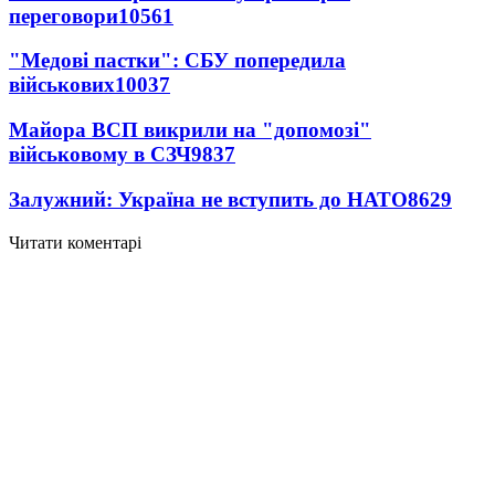
переговори
10561
"Медові пастки": СБУ попередила
військових
10037
Майора ВСП викрили на "допомозі"
військовому в СЗЧ
9837
Залужний: Україна не вступить до НАТО
8629
Читати коментарі