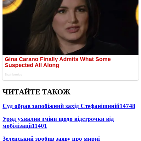
ЧИТАЙТЕ ТАКОЖ
Суд обрав запобіжний захід Стефанішиній
14748
Уряд ухвалив зміни щодо відстрочки від
мобілізації
11401
Зеленський зробив заяву про мирні