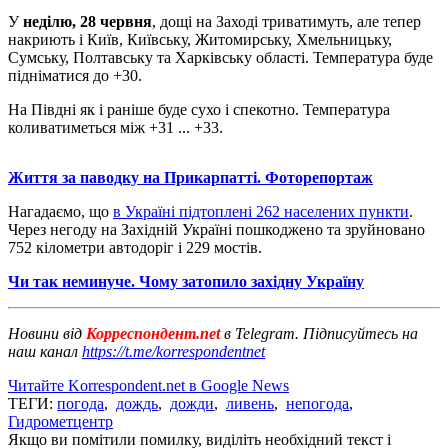
У
неділю, 28 червня
, дощі на Заході триватимуть, але тепер
накриють і Київ, Київську, Житомирську, Хмельницьку,
Сумську, Полтавську та Харківську області. Температура буде
підніматися до +30.
На Півдні як і раніше буде сухо і спекотно. Температура
коливатиметься між +31 ... +33.
Життя за паводку на Прикарпатті. Фоторепортаж
Нагадаємо, що
в Україні підтоплені 262 населених пункти
.
Через негоду на Західній Україні пошкоджено та зруйновано
752 кілометри автодоріг і 229 мостів.
Чи так неминуче. Чому затопило західну Україну
Новини від
Корреспондент.net
в Telegram. Підписуйтесь на
наш канал
https://t.me/korrespondentnet
Читайте Korrespondent.net в Google News
ТЕГИ:
погода
,
дождь
,
дожди
,
ливень
,
непогода
,
Гидрометцентр
Якщо ви помітили помилку, виділіть необхідний текст і