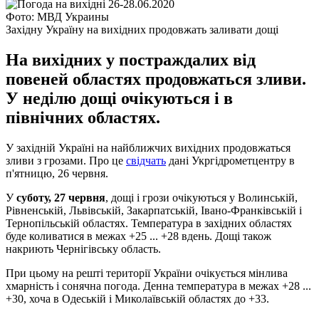
Фото: МВД Украины
Західну Україну на вихідних продовжать заливати дощі
На вихідних у постраждалих від
повеней областях продовжаться зливи.
У неділю дощі очікуються і в
північних областях.
У західній Україні на найближчих вихідних продовжаться
зливи з грозами. Про це
свідчать
дані Укргідрометцентру в
п'ятницю, 26 червня.
У
суботу, 27 червня
, дощі і грози очікуються у Волинській,
Рівненській, Львівській, Закарпатській, Івано-Франківській і
Тернопільській областях. Температура в західних областях
буде коливатися в межах +25 ... +28 вдень. Дощі також
накриють Чернігівську область.
При цьому на решті території України очікується мінлива
хмарність і сонячна погода. Денна температура в межах +28 ...
+30, хоча в Одеській і Миколаївській областях до +33.