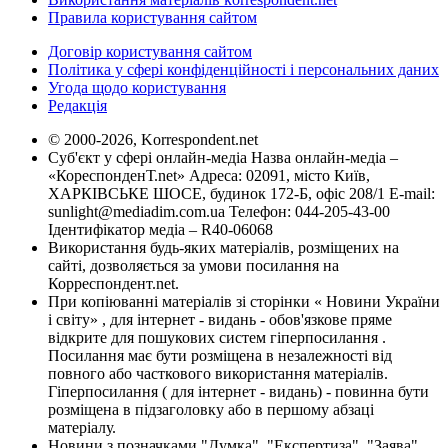
Правила користування сайтом
Договір користування сайтом
Політика у сфері конфіденційності і персональних даних
Угода щодо користування
Редакція
© 2000-2026, Korrespondent.net
Суб'єкт у сфері онлайн-медіа Назва онлайн-медіа –
«КореспонденТ.net» Адреса: 02091, місто Київ,
ХАРКІВСЬКЕ ШОСЕ, будинок 172-Б, офіс 208/1 E-mail:
sunlight@mediadim.com.ua
Телефон: 044-205-43-00
Ідентифікатор медіа – R40-06068
Використання будь-яких матеріалів, розміщених на
сайті, дозволяється за умови посилання на
Корреспондент.net.
При копіюванні матеріалів зі сторінки « Новини України
і світу» , для інтернет - видань - обов'язкове пряме
відкрите для пошукових систем гіперпосилання .
Посилання має бути розміщена в незалежності від
повного або часткового використання матеріалів.
Гіперпосилання ( для інтернет - видань) - повинна бути
розміщена в підзаголовку або в першому абзаці
матеріалу.
Новини з позначками "Думка", "Експертиза", "Заява",