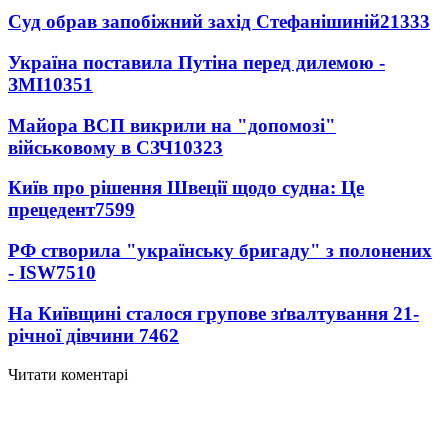
Суд обрав запобіжний захід Стефанішиній
21333
Україна поставила Путіна перед дилемою -
ЗМІ
10351
Майора ВСП викрили на "допомозі"
військовому в СЗЧ
10323
Київ про рішення Швеції щодо судна: Це
прецедент
7599
РФ створила "українську бригаду" з полонених
- ISW
7510
На Київщині сталося групове зґвалтування 21-
річної дівчини
7462
Читати коментарі