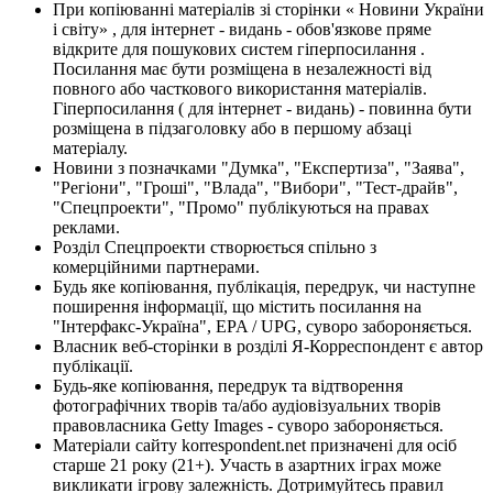
При копіюванні матеріалів зі сторінки « Новини України
і світу» , для інтернет - видань - обов'язкове пряме
відкрите для пошукових систем гіперпосилання .
Посилання має бути розміщена в незалежності від
повного або часткового використання матеріалів.
Гіперпосилання ( для інтернет - видань) - повинна бути
розміщена в підзаголовку або в першому абзаці
матеріалу.
Новини з позначками "Думка", "Експертиза", "Заява",
"Регіони", "Гроші", "Влада", "Вибори", "Тест-драйв",
"Спецпроекти", "Промо" публікуються на правах
реклами.
Розділ Спецпроекти створюється спільно з
комерційними партнерами.
Будь яке копіювання, публікація, передрук, чи наступне
поширення інформації, що містить посилання на
"Інтерфакс-Україна", EPA / UPG, суворо забороняється.
Власник веб-сторінки в розділі Я-Корреспондент є автор
публікації.
Будь-яке копіювання, передрук та відтворення
фотографічних творів та/або аудіовізуальних творів
правовласника Getty Images - суворо забороняється.
Матеріали сайту korrespondent.net призначені для осіб
старше 21 року (21+). Участь в азартних іграх може
викликати ігрову залежність. Дотримуйтесь правил