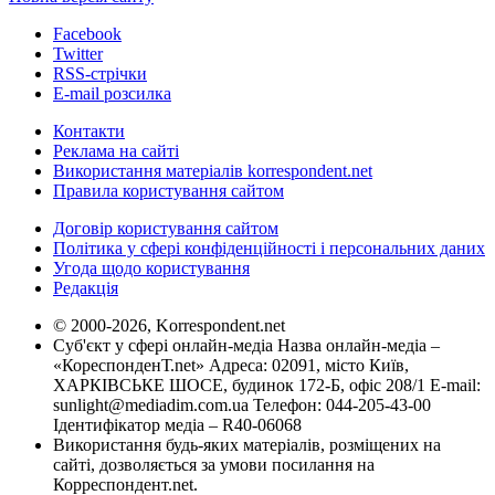
Facebook
Twitter
RSS-стрічки
E-mail розсилка
Контакти
Реклама на сайті
Використання матеріалів korrespondent.net
Правила користування сайтом
Договір користування сайтом
Політика у сфері конфіденційності і персональних даних
Угода щодо користування
Редакція
© 2000-2026, Korrespondent.net
Суб'єкт у сфері онлайн-медіа Назва онлайн-медіа –
«КореспонденТ.net» Адреса: 02091, місто Київ,
ХАРКІВСЬКЕ ШОСЕ, будинок 172-Б, офіс 208/1 E-mail:
sunlight@mediadim.com.ua
Телефон: 044-205-43-00
Ідентифікатор медіа – R40-06068
Використання будь-яких матеріалів, розміщених на
сайті, дозволяється за умови посилання на
Корреспондент.net.