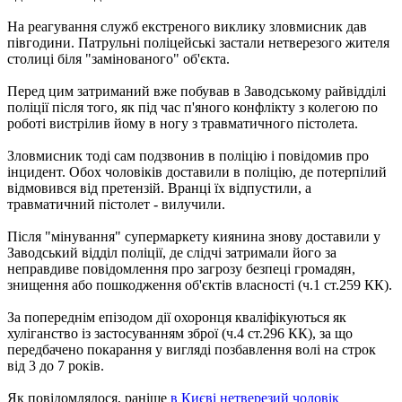
На реагування служб екстреного виклику зловмисник дав
півгодини. Патрульні поліцейські застали нетверезого жителя
столиці біля "замінованого" об'єкта.
Перед цим затриманий вже побував в Заводському райвідділі
поліції після того, як під час п'яного конфлікту з колегою по
роботі вистрілив йому в ногу з травматичного пістолета.
Зловмисник тоді сам подзвонив в поліцію і повідомив про
інцидент. Обох чоловіків доставили в поліцію, де потерпілий
відмовився від претензій. Вранці їх відпустили, а
травматичний пістолет - вилучили.
Після "мінування" супермаркету киянина знову доставили у
Заводський відділ поліції, де слідчі затримали його за
неправдиве повідомлення про загрозу безпеці громадян,
знищення або пошкодження об'єктів власності (ч.1 ст.259 КК).
За попереднім епізодом дії охоронця кваліфікуються як
хуліганство із застосуванням зброї (ч.4 ст.296 КК), за що
передбачено покарання у вигляді позбавлення волі на строк
від 3 до 7 років.
Як повідомлялося, раніше
в Києві нетверезий чоловік