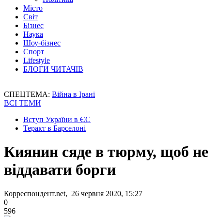
Місто
Світ
Бізнес
Наука
Шоу-бізнес
Спорт
Lifestyle
БЛОГИ ЧИТАЧІВ
СПЕЦТЕМА:
Війна в Ірані
ВСІ ТЕМИ
Вступ України в ЄС
Теракт в Барселоні
Киянин сяде в тюрму, щоб не
віддавати борги
Корреспондент.net, 26 червня 2020, 15:27
0
596