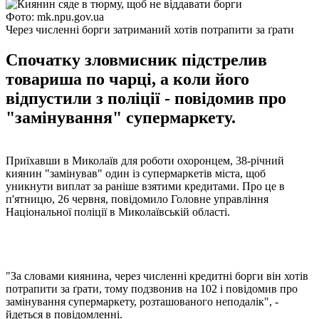
Фото: mk.npu.gov.ua
Через численні борги затриманий хотів потрапити за ґрати
Спочатку зловмисник підстрелив
товариша по чарці, а коли його
відпустили з поліції - повідомив про
"замінування" супермаркету.
Приїхавши в Миколаїв для роботи охоронцем, 38-річний
киянин "замінував" один із супермаркетів міста, щоб
уникнути виплат за раніше взятими кредитами. Про це в
п'ятницю, 26 червня, повідомило Головне управління
Національної поліції в Миколаївській області.
"За словами киянина, через численні кредитні борги він хотів
потрапити за ґрати, тому подзвонив на 102 і повідомив про
замінування супермаркету, розташованого неподалік", -
йдеться в повідомленні.