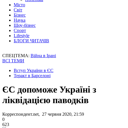
Місто
Світ
Бізнес
Наука
Шоу-бізнес
Спорт
Lifestyle
БЛОГИ ЧИТАЧІВ
СПЕЦТЕМА:
Війна в Ірані
ВСІ ТЕМИ
Вступ України в ЄС
Теракт в Барселоні
ЄС допоможе Україні з
ліквідацією паводків
Корреспондент.net, 27 червня 2020, 21:59
0
623