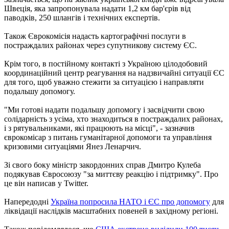
Швеція, яка запропонувала надати 1,2 км бар'єрів від
паводків, 250 шлангів і технічних експертів.
Також Єврокомісія надасть картографічні послуги в
постраждалих районах через супутникову систему ЄС.
Крім того, в постійному контакті з Україною цілодобовий
координаційний центр реагування на надзвичайні ситуації ЄС
для того, щоб уважно стежити за ситуацією і направляти
подальшу допомогу.
"Ми готові надати подальшу допомогу і засвідчити свою
солідарність з усіма, хто знаходиться в постраждалих районах,
і з рятувальниками, які працюють на місці", - зазначив
єврокомісар з питань гуманітарної допомоги та управління
кризовими ситуаціями Янез Ленарчич.
Зі свого боку міністр закордонних справ Дмитро Кулеба
подякував Євросоюзу "за миттєву реакцію і підтримку". Про
це він написав у Twitter.
Напередодні
Україна попросила НАТО і ЄС про допомогу
для
ліквідації наслідків масштабних повеней в західному регіоні.