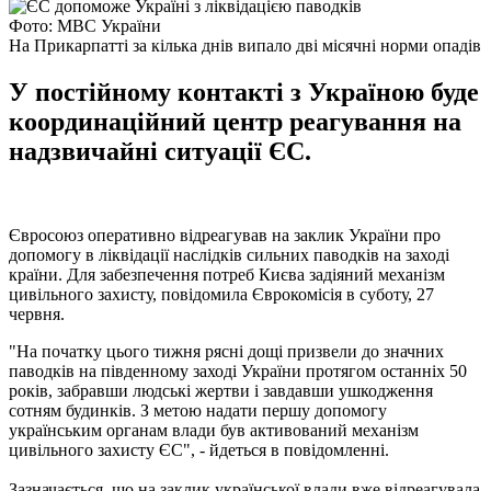
Фото: МВС України
На Прикарпатті за кілька днів випало дві місячні норми опадів
У постійному контакті з Україною буде
координаційний центр реагування на
надзвичайні ситуації ЄС.
Євросоюз оперативно відреагував на заклик України про
допомогу в ліквідації наслідків сильних паводків на заході
країни. Для забезпечення потреб Києва задіяний механізм
цивільного захисту, повідомила Єврокомісія в суботу, 27
червня.
"На початку цього тижня рясні дощі призвели до значних
паводків на південному заході України протягом останніх 50
років, забравши людські жертви і завдавши ушкодження
сотням будинків. З метою надати першу допомогу
українським органам влади був активований механізм
цивільного захисту ЄС", - йдеться в повідомленні.
Зазначається, що на заклик української влади вже відреагувала