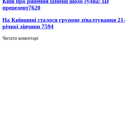
Київ про рішення Швеції щодо судна: Це
прецедент
7620
На Київщині сталося групове зґвалтування 21-
річної дівчини
7594
Читати коментарі