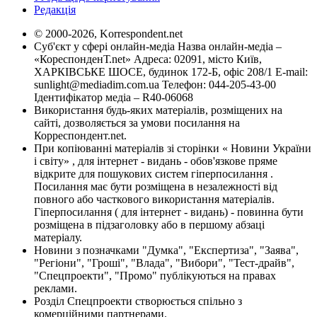
Редакція
© 2000-2026, Korrespondent.net
Суб'єкт у сфері онлайн-медіа Назва онлайн-медіа –
«КореспонденТ.net» Адреса: 02091, місто Київ,
ХАРКІВСЬКЕ ШОСЕ, будинок 172-Б, офіс 208/1 E-mail:
sunlight@mediadim.com.ua
Телефон: 044-205-43-00
Ідентифікатор медіа – R40-06068
Використання будь-яких матеріалів, розміщених на
сайті, дозволяється за умови посилання на
Корреспондент.net.
При копіюванні матеріалів зі сторінки « Новини України
і світу» , для інтернет - видань - обов'язкове пряме
відкрите для пошукових систем гіперпосилання .
Посилання має бути розміщена в незалежності від
повного або часткового використання матеріалів.
Гіперпосилання ( для інтернет - видань) - повинна бути
розміщена в підзаголовку або в першому абзаці
матеріалу.
Новини з позначками "Думка", "Експертиза", "Заява",
"Регіони", "Гроші", "Влада", "Вибори", "Тест-драйв",
"Спецпроекти", "Промо" публікуються на правах
реклами.
Розділ Спецпроекти створюється спільно з
комерційними партнерами.