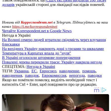
Також повідомлялося, що
США екстрено виділили 100 тисяч
доларів
українській стороні для ліквідації наслідків повеней.
Новини від
Корреспондент.net
в Telegram. Підписуйтесь на наш
канал
https://t.me/korrespondentnet
Читайте Korrespondent.net в Google News
Негода в Україні
На Волині семеро людей втратили свідомість через влучання
блискавки
На вихідних Україну накриють дощі з грозами та шквалами
Температура в Карпатах впала до "нуля"
В Україні оголосили штормове попередження
Повалені дерева перекрили траси: Україну накрила негода
СПЕЦТЕМА:
Негода в Україні
ТЕГИ:
Украина
,
ЕС
,
Евросоюз
,
наводнение
,
помощь
,
наводнения
,
паводок
,
Еврокомиссия
,
непогода
,
паводки
Якщо ви помітили помилку, виділіть необхідний текст і
натисніть Ctrl + Enter, щоб повідомити про це редакцію.