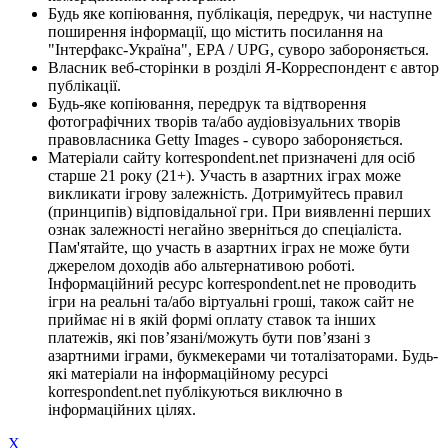
Будь яке копіювання, публікація, передрук, чи наступне
поширення інформації, що містить посилання на
"Інтерфакс-Україна", EPA / UPG, суворо забороняється.
Власник веб-сторінки в розділі Я-Корреспондент є автор
публікації.
Будь-яке копіювання, передрук та відтворення
фотографічних творів та/або аудіовізуальних творів
правовласника Getty Images - суворо забороняється.
Матеріали сайту korrespondent.net призначені для осіб
старше 21 року (21+). Участь в азартних іграх може
викликати ігрову залежність. Дотримуйтесь правил
(принципів) відповідальної гри. При виявленні перших
ознак залежності негайно зверніться до спеціаліста.
Пам'ятайте, що участь в азартних іграх не може бути
джерелом доходів або альтернативою роботі.
Інформаційний ресурс korrespondent.net не проводить
ігри на реальні та/або віртуальні гроші, також сайт не
приймає ні в якій формі оплату ставок та інших
платежів, які пов’язані/можуть бути пов’язані з
азартними іграми, букмекерами чи тоталізаторами. Будь-
які матеріали на інформаційному ресурсі
korrespondent.net публікуються виключно в
інформаційних цілях.
X