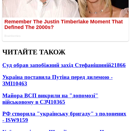
ЧИТАЙТЕ ТАКОЖ
Суд обрав запобіжний захід Стефанішиній
21866
Україна поставила Путіна перед дилемою -
ЗМІ
10463
Майора ВСП викрили на "допомозі"
військовому в СЗЧ
10365
РФ створила "українську бригаду" з полонених
- ISW
9159