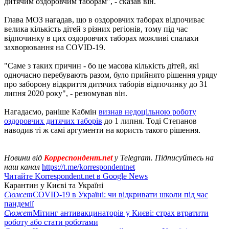
дитячим оздоровчим таборам", - сказав він.
Глава МОЗ нагадав, що в оздоровчих таборах відпочиває
велика кількість дітей з різних регіонів, тому під час
відпочинку в цих оздоровчих таборах можливі спалахи
захворювання на COVID-19.
"Саме з таких причин - бо це масова кількість дітей, які
одночасно перебувають разом, було прийнято рішення уряду
про заборону відкриття дитячих таборів відпочинку до 31
липня 2020 року", - резюмував він.
Нагадаємо, раніше Кабмін
визнав недоцільною роботу
оздоровчих дитячих таборів
до 1 липня. Тоді Степанов
наводив ті ж самі аргументи на користь такого рішення.
Новини від
Корреспондент.net
у Telegram. Підписуйтесь на
наш канал
https://t.me/korrespondentnet
Читайте Korrespondent.net в Google News
Карантин у Києві та Україні
Сюжет
COVID-19 в Україні: чи відкривати школи під час
пандемії
Сюжет
Мітинг антивакцинаторів у Києві: страх втратити
роботу або стати роботами