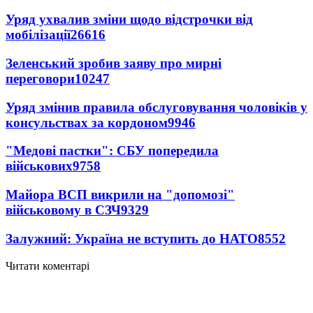
Уряд ухвалив зміни щодо відстрочки від
мобілізації
26616
Зеленський зробив заяву про мирні
переговори
10247
Уряд змінив правила обслуговування чоловіків у
консульствах за кордоном
9946
"Медові пастки": СБУ попередила
військових
9758
Майора ВСП викрили на "допомозі"
військовому в СЗЧ
9329
Залужний: Україна не вступить до НАТО
8552
Читати коментарі