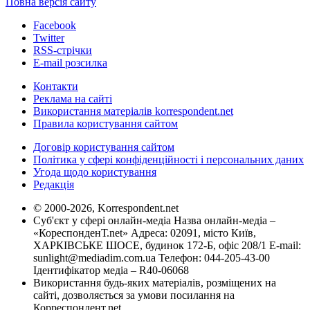
Повна версія сайту
Facebook
Twitter
RSS-стрічки
E-mail розсилка
Контакти
Реклама на сайті
Використання матеріалів korrespondent.net
Правила користування сайтом
Договір користування сайтом
Політика у сфері конфіденційності і персональних даних
Угода щодо користування
Редакція
© 2000-2026, Korrespondent.net
Суб'єкт у сфері онлайн-медіа Назва онлайн-медіа –
«КореспонденТ.net» Адреса: 02091, місто Київ,
ХАРКІВСЬКЕ ШОСЕ, будинок 172-Б, офіс 208/1 E-mail:
sunlight@mediadim.com.ua
Телефон: 044-205-43-00
Ідентифікатор медіа – R40-06068
Використання будь-яких матеріалів, розміщених на
сайті, дозволяється за умови посилання на
Корреспондент.net.