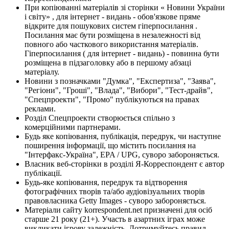
При копіюванні матеріалів зі сторінки « Новини України
і світу» , для інтернет - видань - обов'язкове пряме
відкрите для пошукових систем гіперпосилання .
Посилання має бути розміщена в незалежності від
повного або часткового використання матеріалів.
Гіперпосилання ( для інтернет - видань) - повинна бути
розміщена в підзаголовку або в першому абзаці
матеріалу.
Новини з позначками "Думка", "Експертиза", "Заява",
"Регіони", "Гроші", "Влада", "Вибори", "Тест-драйв",
"Спецпроекти", "Промо" публікуються на правах
реклами.
Розділ Спецпроекти створюється спільно з
комерційними партнерами.
Будь яке копіювання, публікація, передрук, чи наступне
поширення інформації, що містить посилання на
"Інтерфакс-Україна", EPA / UPG, суворо забороняється.
Власник веб-сторінки в розділі Я-Корреспондент є автор
публікації.
Будь-яке копіювання, передрук та відтворення
фотографічних творів та/або аудіовізуальних творів
правовласника Getty Images - суворо забороняється.
Матеріали сайту korrespondent.net призначені для осіб
старше 21 року (21+). Участь в азартних іграх може
викликати ігрову залежність. Дотримуйтесь правил