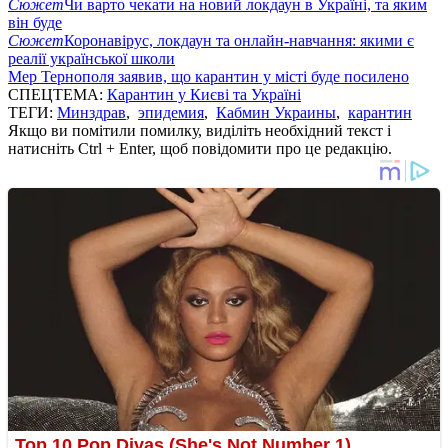
Сюжет
Чи варто чекати на новий локдаун в Україні, та яким
він буде
Сюжет
Коронавірус, локдаун та онлайн-навчання: якими є
реалії української школи
Мер Тернополя заявив, що карантин у місті буде посилено
СПЕЦТЕМА:
Карантин у Києві та Україні
ТЕГИ:
Минздрав
,
эпидемия
,
Кабмин Украины
,
карантин
Якщо ви помітили помилку, виділіть необхідний текст і
натисніть Ctrl + Enter, щоб повідомити про це редакцію.