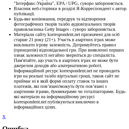
"Інтерфакс-Україна", EPA / UPG, суворо забороняється.
Власник веб-сторінки в розділі Я-Корреспондент є автор
публікації.
Будь-яке копіювання, передрук та відтворення
фотографічних творів та/або аудіовізуальних творів
правовласника Getty Images - суворо забороняється.
Матеріали сайту korrespondent.net призначені для осіб
старше 21 року (21+). Участь в азартних іграх може
викликати ігрову залежність. Дотримуйтесь правил
(принципів) відповідальної гри. При виявленні перших
ознак залежності негайно зверніться до спеціаліста.
Пам'ятайте, що участь в азартних іграх не може бути
джерелом доходів або альтернативою роботі.
Інформаційний ресурс korrespondent.net не проводить
ігри на реальні та/або віртуальні гроші, також сайт не
приймає ні в якій формі оплату ставок та інших
платежів, які пов’язані/можуть бути пов’язані з
азартними іграми, букмекерами чи тоталізаторами. Будь-
які матеріали на інформаційному ресурсі
korrespondent.net публікуються виключно в
інформаційних цілях.
X
Ошибка