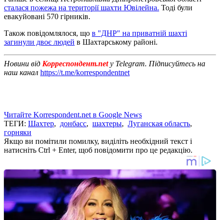
сталася пожежа на території шахти Ювілейна.
Тоді були
евакуйовані 570 гірників.
Також повідомлялося, що
в "ДНР" на приватній шахті
загинули двоє людей
в Шахтарському районі.
Новини від
Корреспондент.net
у Telegram. Підписуйтесь на
наш канал
https://t.me/korrespondentnet
Читайте Korrespondent.net в Google News
ТЕГИ:
Шахтер
,
донбасс
,
шахтеры
,
Луганская область
,
горняки
Якщо ви помітили помилку, виділіть необхідний текст і
натисніть Ctrl + Enter, щоб повідомити про це редакцію.