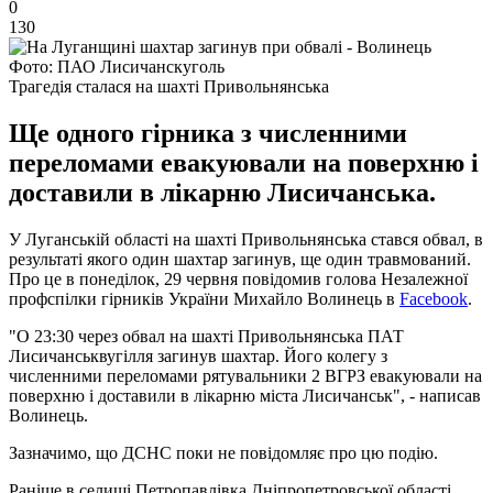
0
130
Фото: ПАО Лисичанскуголь
Трагедія сталася на шахті Привольнянська
Ще одного гірника з численними
переломами евакуювали на поверхню і
доставили в лікарню Лисичанська.
У Луганській області на шахті Привольнянська стався обвал, в
результаті якого один шахтар загинув, ще один травмований.
Про це в понеділок, 29 червня повідомив голова Незалежної
профспілки гірників України Михайло Волинець в
Facebook
.
"О 23:30 через обвал на шахті Привольнянська ПАТ
Лисичанськвугілля загинув шахтар. Його колегу з
численними переломами рятувальники 2 ВГРЗ евакуювали на
поверхню і доставили в лікарню міста Лисичанськ", - написав
Волинець.
Зазначимо, що ДСНС поки не повідомляє про цю подію.
Раніше в селищі Петропавлівка Дніпропетровської області