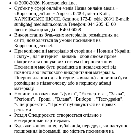
© 2000-2026, Korrespondent.net
Суб'єкт у сфері онлайн-медіа Назва онлайн-медіа –
«КореспонденТ.net» Адреса: 02091, місто Київ,
ХАРКІВСЬКЕ ШОСЕ, будинок 172-Б, офіс 208/1 E-mail:
sunlight@mediadim.com.ua
Телефон: 044-205-43-00
Ідентифікатор медіа – R40-06068
Використання будь-яких матеріалів, розміщених на
сайті, дозволяється за умови посилання на
Корреспондент.net.
При копіюванні матеріалів зі сторінки « Новини України
і світу» , для інтернет - видань - обов'язкове пряме
відкрите для пошукових систем гіперпосилання .
Посилання має бути розміщена в незалежності від
повного або часткового використання матеріалів.
Гіперпосилання ( для інтернет - видань) - повинна бути
розміщена в підзаголовку або в першому абзаці
матеріалу.
Новини з позначками "Думка", "Експертиза", "Заява",
"Регіони", "Гроші", "Влада", "Вибори", "Тест-драйв",
"Спецпроекти", "Промо" публікуються на правах
реклами.
Розділ Спецпроекти створюється спільно з
комерційними партнерами.
Будь яке копіювання, публікація, передрук, чи наступне
поширення інформації, що містить посилання на