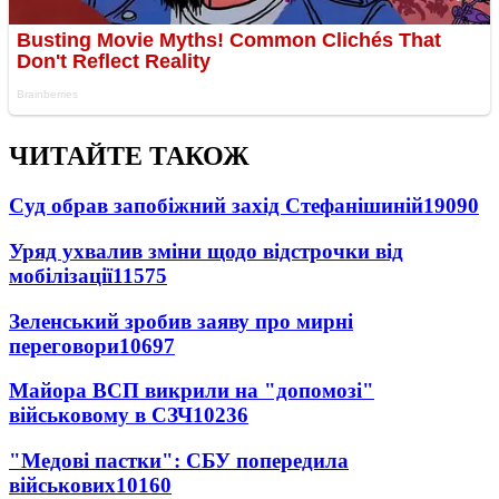
ЧИТАЙТЕ ТАКОЖ
Суд обрав запобіжний захід Стефанішиній
19090
Уряд ухвалив зміни щодо відстрочки від
мобілізації
11575
Зеленський зробив заяву про мирні
переговори
10697
Майора ВСП викрили на "допомозі"
військовому в СЗЧ
10236
"Медові пастки": СБУ попередила
військових
10160