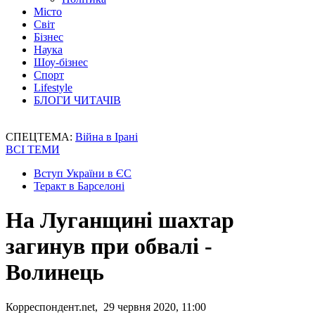
Місто
Світ
Бізнес
Наука
Шоу-бізнес
Спорт
Lifestyle
БЛОГИ ЧИТАЧІВ
СПЕЦТЕМА:
Війна в Ірані
ВСІ ТЕМИ
Вступ України в ЄС
Теракт в Барселоні
На Луганщині шахтар
загинув при обвалі -
Волинець
Корреспондент.net, 29 червня 2020, 11:00