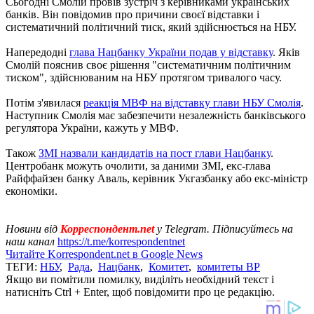
Сьогодні Смолій провів зустріч з керівниками українських
банків. Він повідомив про причини своєї відставки і
систематичний політичний тиск, який здійснюється на НБУ.
Напередодні
глава Нацбанку України подав у відставку
. Яків
Смолій пояснив своє рішення "систематичним політичним
тиском", здійснюваним на НБУ протягом тривалого часу.
Потім з'явилася
реакція МВФ на відставку глави НБУ Смолія
.
Наступник Смолія має забезпечити незалежність банківського
регулятора України, кажуть у МВФ.
Також
ЗМІ назвали кандидатів на пост глави Нацбанку
.
Центробанк можуть очолити, за даними ЗМІ, екс-глава
Райффайзен банку Аваль, керівник Укгазбанку або екс-міністр
економіки.
Новини від
Корреспондент.net
у Telegram. Підписуйтесь на
наш канал
https://t.me/korrespondentnet
Читайте Korrespondent.net в Google News
ТЕГИ:
НБУ
,
Рада
,
Нацбанк
,
Комитет
,
комитеты ВР
Якщо ви помітили помилку, виділіть необхідний текст і
натисніть Ctrl + Enter, щоб повідомити про це редакцію.