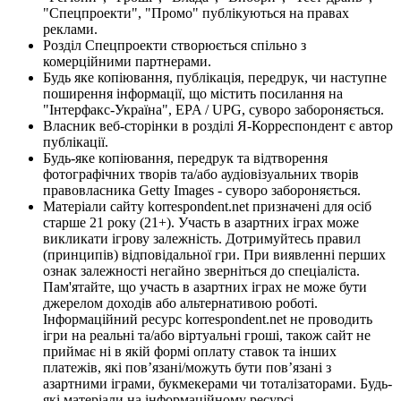
"Спецпроекти", "Промо" публікуються на правах
реклами.
Розділ Спецпроекти створюється спільно з
комерційними партнерами.
Будь яке копіювання, публікація, передрук, чи наступне
поширення інформації, що містить посилання на
"Інтерфакс-Україна", EPA / UPG, суворо забороняється.
Власник веб-сторінки в розділі Я-Корреспондент є автор
публікації.
Будь-яке копіювання, передрук та відтворення
фотографічних творів та/або аудіовізуальних творів
правовласника Getty Images - суворо забороняється.
Матеріали сайту korrespondent.net призначені для осіб
старше 21 року (21+). Участь в азартних іграх може
викликати ігрову залежність. Дотримуйтесь правил
(принципів) відповідальної гри. При виявленні перших
ознак залежності негайно зверніться до спеціаліста.
Пам'ятайте, що участь в азартних іграх не може бути
джерелом доходів або альтернативою роботі.
Інформаційний ресурс korrespondent.net не проводить
ігри на реальні та/або віртуальні гроші, також сайт не
приймає ні в якій формі оплату ставок та інших
платежів, які пов’язані/можуть бути пов’язані з
азартними іграми, букмекерами чи тоталізаторами. Будь-
які матеріали на інформаційному ресурсі