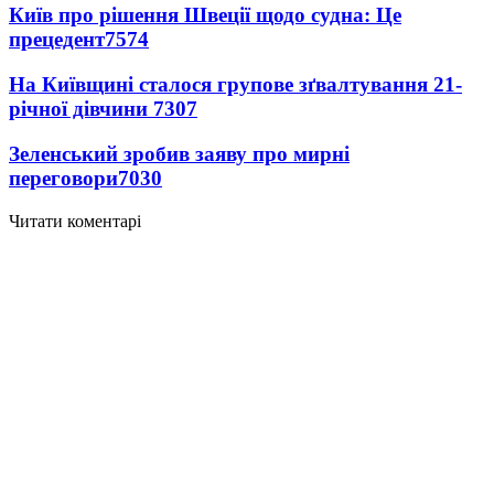
Київ про рішення Швеції щодо судна: Це
прецедент
7574
На Київщині сталося групове зґвалтування 21-
річної дівчини
7307
Зеленський зробив заяву про мирні
переговори
7030
Читати коментарі