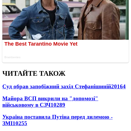
ЧИТАЙТЕ ТАКОЖ
Суд обрав запобіжний захід Стефанішиній
20164
Майора ВСП викрили на "допомозі"
військовому в СЗЧ
10289
Україна поставила Путіна перед дилемою -
ЗМІ
10255