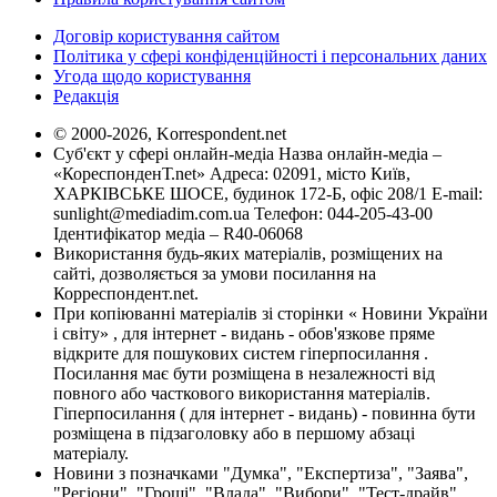
Договір користування сайтом
Політика у сфері конфіденційності і персональних даних
Угода щодо користування
Редакція
© 2000-2026, Korrespondent.net
Суб'єкт у сфері онлайн-медіа Назва онлайн-медіа –
«КореспонденТ.net» Адреса: 02091, місто Київ,
ХАРКІВСЬКЕ ШОСЕ, будинок 172-Б, офіс 208/1 E-mail:
sunlight@mediadim.com.ua
Телефон: 044-205-43-00
Ідентифікатор медіа – R40-06068
Використання будь-яких матеріалів, розміщених на
сайті, дозволяється за умови посилання на
Корреспондент.net.
При копіюванні матеріалів зі сторінки « Новини України
і світу» , для інтернет - видань - обов'язкове пряме
відкрите для пошукових систем гіперпосилання .
Посилання має бути розміщена в незалежності від
повного або часткового використання матеріалів.
Гіперпосилання ( для інтернет - видань) - повинна бути
розміщена в підзаголовку або в першому абзаці
матеріалу.
Новини з позначками "Думка", "Експертиза", "Заява",
"Регіони", "Гроші", "Влада", "Вибори", "Тест-драйв",