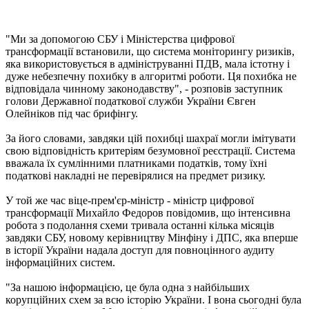
"Ми за допомогою СБУ і Міністерства цифрової
трансформації встановили, що система моніторингу ризиків,
яка використовується в адмініструванні ПДВ, мала істотну і
дуже небезпечну похибку в алгоритмі роботи. Ця похибка не
відповідала чинному законодавству", - розповів заступник
голови Державної податкової служби України Євген
Олейніков під час брифінгу.
За його словами, завдяки цій похибці шахраї могли імітувати
свою відповідність критеріям безумовної реєстрації. Система
вважала їх сумлінними платниками податків, тому їхні
податкові накладні не перевірялися на предмет ризику.
У той же час віце-прем'єр-міністр - міністр цифрової
трансформації Михайло Федоров повідомив, що інтенсивна
робота з подолання схеми тривала останні кілька місяців
завдяки СБУ, новому керівництву Мінфіну і ДПС, яка вперше
в історії України надала доступ для повноцінного аудиту
інформаційних систем.
"За нашою інформацією, це була одна з найбільших
корупційних схем за всю історію України. І вона сьогодні була