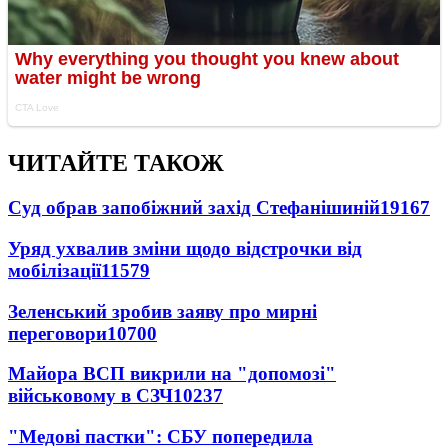
ЧИТАЙТЕ ТАКОЖ
Суд обрав запобіжний захід Стефанішиній
19167
Уряд ухвалив зміни щодо відстрочки від
мобілізації
11579
Зеленський зробив заяву про мирні
переговори
10700
Майора ВСП викрили на "допомозі"
військовому в СЗЧ
10237
"Медові пастки": СБУ попередила