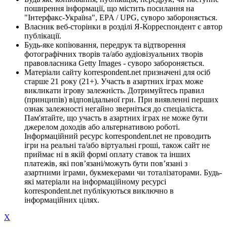
поширення інформації, що містить посилання на
"Інтерфакс-Україна", EPA / UPG, суворо забороняється.
Власник веб-сторінки в розділі Я-Корреспондент є автор
публікації.
Будь-яке копіювання, передрук та відтворення
фотографічних творів та/або аудіовізуальних творів
правовласника Getty Images - суворо забороняється.
Матеріали сайту korrespondent.net призначені для осіб
старше 21 року (21+). Участь в азартних іграх може
викликати ігрову залежність. Дотримуйтесь правил
(принципів) відповідальної гри. При виявленні перших
ознак залежності негайно зверніться до спеціаліста.
Пам'ятайте, що участь в азартних іграх не може бути
джерелом доходів або альтернативою роботі.
Інформаційний ресурс korrespondent.net не проводить
ігри на реальні та/або віртуальні гроші, також сайт не
приймає ні в якій формі оплату ставок та інших
платежів, які пов’язані/можуть бути пов’язані з
азартними іграми, букмекерами чи тоталізаторами. Будь-
які матеріали на інформаційному ресурсі
korrespondent.net публікуються виключно в
інформаційних цілях.
X