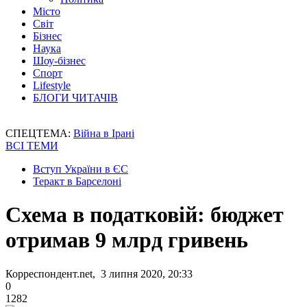
Місто
Світ
Бізнес
Наука
Шоу-бізнес
Спорт
Lifestyle
БЛОГИ ЧИТАЧІВ
СПЕЦТЕМА:
Війна в Ірані
ВСІ ТЕМИ
Вступ України в ЄС
Теракт в Барселоні
Схема в податковій: бюджет
отримав 9 млрд гривень
Корреспондент.net, 3 липня 2020, 20:33
0
1282