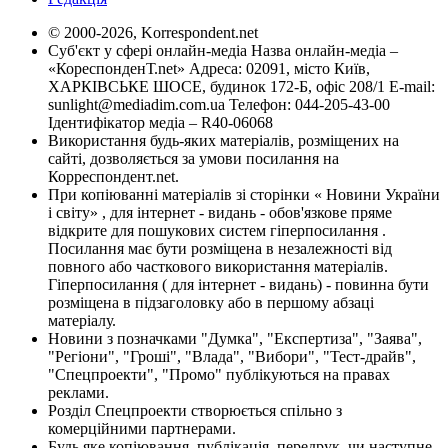
© 2000-2026, Korrespondent.net
Суб'єкт у сфері онлайн-медіа Назва онлайн-медіа –
«КореспонденТ.net» Адреса: 02091, місто Київ,
ХАРКІВСЬКЕ ШОСЕ, будинок 172-Б, офіс 208/1 E-mail:
sunlight@mediadim.com.ua
Телефон: 044-205-43-00
Ідентифікатор медіа – R40-06068
Використання будь-яких матеріалів, розміщених на
сайті, дозволяється за умови посилання на
Корреспондент.net.
При копіюванні матеріалів зі сторінки « Новини України
і світу» , для інтернет - видань - обов'язкове пряме
відкрите для пошукових систем гіперпосилання .
Посилання має бути розміщена в незалежності від
повного або часткового використання матеріалів.
Гіперпосилання ( для інтернет - видань) - повинна бути
розміщена в підзаголовку або в першому абзаці
матеріалу.
Новини з позначками "Думка", "Експертиза", "Заява",
"Регіони", "Гроші", "Влада", "Вибори", "Тест-драйв",
"Спецпроекти", "Промо" публікуються на правах
реклами.
Розділ Спецпроекти створюється спільно з
комерційними партнерами.
Будь яке копіювання, публікація, передрук, чи наступне