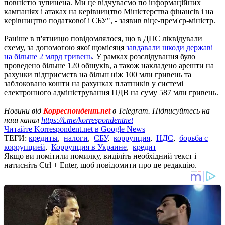
повністю зупинена. Ми це відчуваємо по інформаційних
кампаніях і атаках на керівництво Міністерства фінансів і на
керівництво податкової і СБУ", - заявив віце-прем'єр-міністр.
Раніше в п'ятницю повідомлялося, що в ДПС ліквідували
схему, за допомогою якої щомісяця
завдавали шкоди державі
на більше 2 млрд гривень
. У рамках розслідування було
проведено більше 120 обшуків, а також накладено арешти на
рахунки підприємств на більш ніж 100 млн гривень та
заблоковано кошти на рахунках платників у системі
електронного адміністрування ПДВ на суму 587 млн ​​гривень.
Новини від
Корреспондент.net
в Telegram. Підписуйтесь на
наш канал
https://t.me/korrespondentnet
Читайте Korrespondent.net в Google News
ТЕГИ:
кредиты
,
налоги
,
СБУ
,
коррупция
,
НДС
,
борьба с
коррупцией
,
Коррупция в Украине
,
кредит
Якщо ви помітили помилку, виділіть необхідний текст і
натисніть Ctrl + Enter, щоб повідомити про це редакцію.