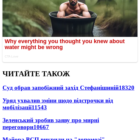
ЧИТАЙТЕ ТАКОЖ
Суд обрав запобіжний захід Стефанішиній
18320
Уряд ухвалив зміни щодо відстрочки від
мобілізації
11543
Зеленський зробив заяву про мирні
переговори
10667
Майора ВСП викрили на "допомозі"