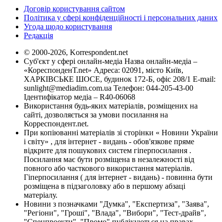
Договір користування сайтом
Політика у сфері конфіденційності і персональних даних
Угода щодо користування
Редакція
© 2000-2026, Korrespondent.net
Суб'єкт у сфері онлайн-медіа Назва онлайн-медіа –
«КореспонденТ.net» Адреса: 02091, місто Київ,
ХАРКІВСЬКЕ ШОСЕ, будинок 172-Б, офіс 208/1 E-mail:
sunlight@mediadim.com.ua
Телефон: 044-205-43-00
Ідентифікатор медіа – R40-06068
Використання будь-яких матеріалів, розміщених на
сайті, дозволяється за умови посилання на
Корреспондент.net.
При копіюванні матеріалів зі сторінки « Новини України
і світу» , для інтернет - видань - обов'язкове пряме
відкрите для пошукових систем гіперпосилання .
Посилання має бути розміщена в незалежності від
повного або часткового використання матеріалів.
Гіперпосилання ( для інтернет - видань) - повинна бути
розміщена в підзаголовку або в першому абзаці
матеріалу.
Новини з позначками "Думка", "Експертиза", "Заява",
"Регіони", "Гроші", "Влада", "Вибори", "Тест-драйв",
"Спецпроекти", "Промо" публікуються на правах