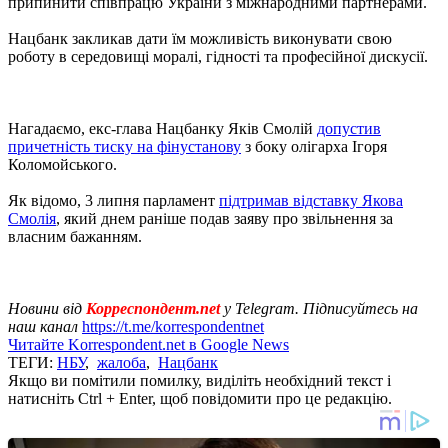
припинити співпрацю України з міжнародними партнерами.
Нацбанк закликав дати їм можливість виконувати свою
роботу в середовищі моралі, гідності та професійної дискусії.
Нагадаємо, екс-глава Нацбанку Яків Смолій
допустив
причетність тиску на фінустанову
з боку олігарха Ігоря
Коломойського.
Як відомо, 3 липня парламент
підтримав відставку Якова
Смолія
, який днем ​​раніше подав заяву про звільнення за
власним бажанням.
Новини від
Корреспондент.net
у Telegram. Підписуйтесь на
наш канал
https://t.me/korrespondentnet
Читайте Korrespondent.net в Google News
ТЕГИ:
НБУ
,
жалоба
,
Нацбанк
Якщо ви помітили помилку, виділіть необхідний текст і
натисніть Ctrl + Enter, щоб повідомити про це редакцію.