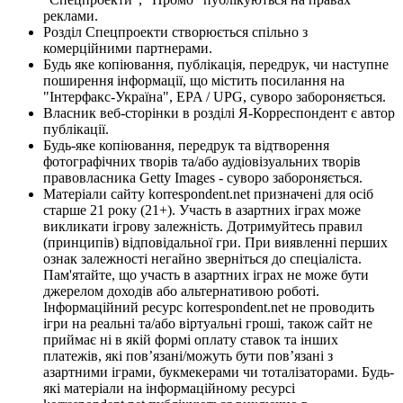
реклами.
Розділ Спецпроекти створюється спільно з
комерційними партнерами.
Будь яке копіювання, публікація, передрук, чи наступне
поширення інформації, що містить посилання на
"Інтерфакс-Україна", EPA / UPG, суворо забороняється.
Власник веб-сторінки в розділі Я-Корреспондент є автор
публікації.
Будь-яке копіювання, передрук та відтворення
фотографічних творів та/або аудіовізуальних творів
правовласника Getty Images - суворо забороняється.
Матеріали сайту korrespondent.net призначені для осіб
старше 21 року (21+). Участь в азартних іграх може
викликати ігрову залежність. Дотримуйтесь правил
(принципів) відповідальної гри. При виявленні перших
ознак залежності негайно зверніться до спеціаліста.
Пам'ятайте, що участь в азартних іграх не може бути
джерелом доходів або альтернативою роботі.
Інформаційний ресурс korrespondent.net не проводить
ігри на реальні та/або віртуальні гроші, також сайт не
приймає ні в якій формі оплату ставок та інших
платежів, які пов’язані/можуть бути пов’язані з
азартними іграми, букмекерами чи тоталізаторами. Будь-
які матеріали на інформаційному ресурсі