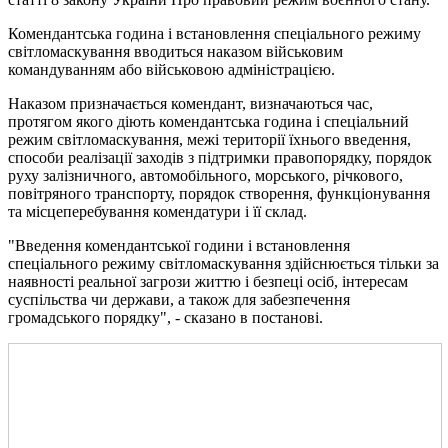
Комендантська година і встановлення спеціального режиму
світломаскування вводиться наказом військовим
командуванням або військовою адміністрацією.
Наказом призначається комендант, визначаються час,
протягом якого діють комендантська година і спеціальний
режим світломаскування, межі території їхнього введення,
способи реалізації заходів з підтримки правопорядку, порядок
руху залізничного, автомобільного, морського, річкового,
повітряного транспорту, порядок створення, функціонування
та місцеперебування комендатури і її склад.
"Введення комендантської години і встановлення
спеціального режиму світломаскування здійснюється тільки за
наявності реальної загрози життю і безпеці осіб, інтересам
суспільства чи держави, а також для забезпечення
громадського порядку", - сказано в постанові.