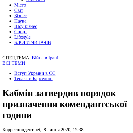
Місто
Світ
Бізнес
Наука
Шоу-бізнес
Спорт
Lifestyle
БЛОГИ ЧИТАЧІВ
СПЕЦТЕМА:
Війна в Ірані
ВСІ ТЕМИ
Вступ України в ЄС
Теракт в Барселоні
Кабмін затвердив порядок
призначення комендантської
години
Корреспондент.net, 8 липня 2020, 15:38