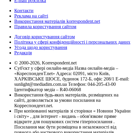
E-mail розсилка
Контакти
Реклама на сайті
Використання матеріалів korrespondent.net
Правила користування сайтом
Договір користування сайтом
Політика у сфері конфіденційності і персональних даних
Угода щодо користування
Редакція
© 2000-2026, Korrespondent.net
Суб'єкт у сфері онлайн-медіа Назва онлайн-медіа –
«КореспонденТ.net» Адреса: 02091, місто Київ,
ХАРКІВСЬКЕ ШОСЕ, будинок 172-Б, офіс 208/1 E-mail:
sunlight@mediadim.com.ua
Телефон: 044-205-43-00
Ідентифікатор медіа – R40-06068
Використання будь-яких матеріалів, розміщених на
сайті, дозволяється за умови посилання на
Корреспондент.net.
При копіюванні матеріалів зі сторінки « Новини України
і світу» , для інтернет - видань - обов'язкове пряме
відкрите для пошукових систем гіперпосилання .
Посилання має бути розміщена в незалежності від
повного або часткового використання матеріалів.