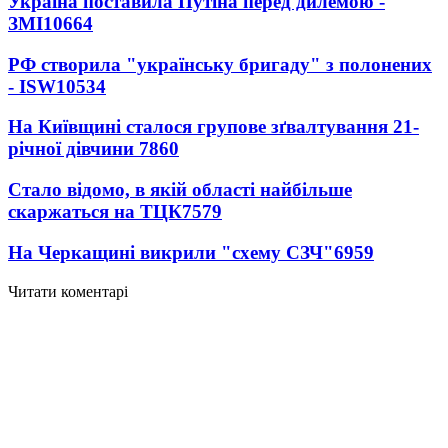
Україна поставила Путіна перед дилемою -
ЗМІ
10664
РФ створила "українську бригаду" з полонених
- ISW
10534
На Київщині сталося групове зґвалтування 21-
річної дівчини
7860
Стало відомо, в якій області найбільше
скаржаться на ТЦК
7579
На Черкащині викрили "схему СЗЧ"
6959
Читати коментарі