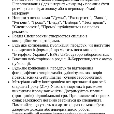
Гіперпосилання ( для інтернет - видань) - повинна бути
розміщена в підзаголовку або в першому абзаці
матеріалу.
Новини з позначками "Думка", "Експертиза", "Заява",
"Регіони", "Гроші", "Влада", "Вибори", "Тест-драйв",
"Спецпроекти", "Промо" публікуються на правах
реклами.
Розділ Спецпроекти створюється спільно з
комерційними партнерами.
Будь яке копіювання, публікація, передрук, чи наступне
поширення інформації, що містить посилання на
"Інтерфакс-Україна", EPA / UPG, суворо забороняється.
Власник веб-сторінки в розділі Я-Корреспондент є автор
публікації.
Будь-яке копіювання, передрук та відтворення
фотографічних творів та/або аудіовізуальних творів
правовласника Getty Images - суворо забороняється.
Матеріали сайту korrespondent.net призначені для осіб
старше 21 року (21+). Участь в азартних іграх може
викликати ігрову залежність. Дотримуйтесь правил
(принципів) відповідальної гри. При виявленні перших
ознак залежності негайно зверніться до спеціаліста.
Пам'ятайте, що участь в азартних іграх не може бути
джерелом доходів або альтернативою роботі.
Інформаційний ресурс korrespondent.net не проводить