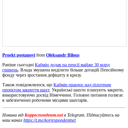
Proekt postanovi
from
Oleksandr Bilous
Раніше сьогодні
Кабмін додав на пенсії майже 30 млрд
гривень
. Влада змушена виділити більше дотацій Пенсійному
фонду через зростання дефіциту в кризу.
Також повідомлялося, що
Кабмін працює над пілотним
проектом закриття шахт
. Українські шахти планують закрити,
використовуючи досвід Німеччини. Головне питання полягає
в забезпеченні робочими місцями шахтарів.
Новини від
Корреспондент.net
в Telegram. Підписуйтесь на
наш канал
https://t.me/korrespondentnet