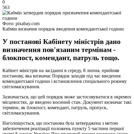
0
563
Фото: pixabay.com
Кабмін визначив порядок введення комендантської години
У постанові Кабінету міністрів дано
визначення пов'язаним термінам -
блокпост, комендант, патруль тощо.
Кабінет міністрів на засіданні в середу, 8 липня, прийняв
постанову, яка визначає Порядок заходів під час введення
комендантської години і встановлення спеціального режиму
світломаскування.
Зазначається, що цей порядок може застосовуватися в окремих
місцевостях, де введено воєнний стан. Документ визначає такі
терміни, як блокпост, комендант, патруль, пропуск,
світломаскування.
Наголошується, що постанова була затверджена з метою
забезпечення реалізації положень пункту 5 частини першої
статті 8 закону України Про правовий режим воєнного стану.