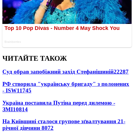
ЧИТАЙТЕ ТАКОЖ
Суд обрав запобіжний захід Стефанішиній
22287
РФ створила "українську бригаду" з полонених
- ISW
11745
Україна поставила Путіна перед дилемою -
ЗМІ
10814
На Київщині сталося групове зґвалтування 21-
річної дівчини
8072