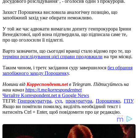
досудового розслідування", - оголосив один з прокурорів.
Захист Порошенка висловила аналогічну позицію, що
запобіжний захід уже обирати неможливо.
У той же час адвокати вимагали допиту генпрокурора Ірини
Венедіктової, щоб вона підтвердила, що підписала саме те,
про що оголосили її підлеглі.
Варто зазначити, що сьогодні вранці стало відомо про те, що
терміни розслідування цієї справи продовжили
на три місяці.
Таким чином, і третє засідання суду завершилося
без обрання
запобіжного заходу Порошенку
.
Новини від
Корреспондент.net
в Telegram. Підписуйтесь на
наш канал
https://t.me/korrespondentnet
Читайте Korrespondent.net в Google News
ТЕГИ:
Генпрокуратура
,
суд
,
прокуратура
,
Порошенко
,
ГПУ
Якщо ви помітили помилку, виділіть необхідний текст і
натисніть Ctrl + Enter, щоб повідомити про це редакцію.