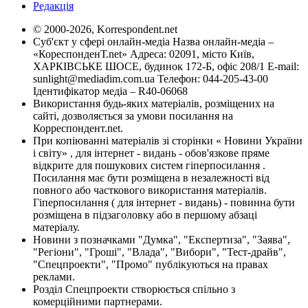
Редакція
© 2000-2026, Korrespondent.net
Суб'єкт у сфері онлайн-медіа Назва онлайн-медіа –
«КореспонденТ.net» Адреса: 02091, місто Київ,
ХАРКІВСЬКЕ ШОСЕ, будинок 172-Б, офіс 208/1 E-mail:
sunlight@mediadim.com.ua
Телефон: 044-205-43-00
Ідентифікатор медіа – R40-06068
Використання будь-яких матеріалів, розміщених на
сайті, дозволяється за умови посилання на
Корреспондент.net.
При копіюванні матеріалів зі сторінки « Новини України
і світу» , для інтернет - видань - обов'язкове пряме
відкрите для пошукових систем гіперпосилання .
Посилання має бути розміщена в незалежності від
повного або часткового використання матеріалів.
Гіперпосилання ( для інтернет - видань) - повинна бути
розміщена в підзаголовку або в першому абзаці
матеріалу.
Новини з позначками "Думка", "Експертиза", "Заява",
"Регіони", "Гроші", "Влада", "Вибори", "Тест-драйв",
"Спецпроекти", "Промо" публікуються на правах
реклами.
Розділ Спецпроекти створюється спільно з
комерційними партнерами.