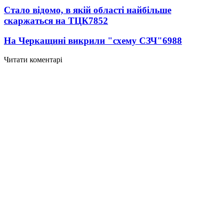
Стало відомо, в якій області найбільше
скаржаться на ТЦК
7852
На Черкащині викрили "схему СЗЧ"
6988
Читати коментарі