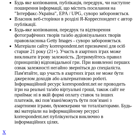
Будь яке копіювання, публікація, передрук, чи наступне
поширення інформації, що містить посилання на
"Інтерфакс-Україна", EPA / UPG, суворо забороняється.
Власник веб-сторінки в розділі Я-Корреспондент є автор
публікації.
Будь-яке копіювання, передрук та відтворення
фотографічних творів та/або аудіовізуальних творів
правовласника Getty Images - суворо забороняється.
Матеріали сайту korrespondent.net призначені для осіб
старше 21 року (21+). Участь в азартних іграх може
викликати ігрову залежність. Дотримуйтесь правил
(принципів) відповідальної гри. При виявленні перших
ознак залежності негайно зверніться до спеціаліста.
Пам'ятайте, що участь в азартних іграх не може бути
джерелом доходів або альтернативою роботі.
Інформаційний ресурс korrespondent.net не проводить
ігри на реальні та/або віртуальні гроші, також сайт не
приймає ні в якій формі оплату ставок та інших
платежів, які пов’язані/можуть бути пов’язані з
азартними іграми, букмекерами чи тоталізаторами. Будь-
які матеріали на інформаційному ресурсі
korrespondent.net публікуються виключно в
інформаційних цілях.
X