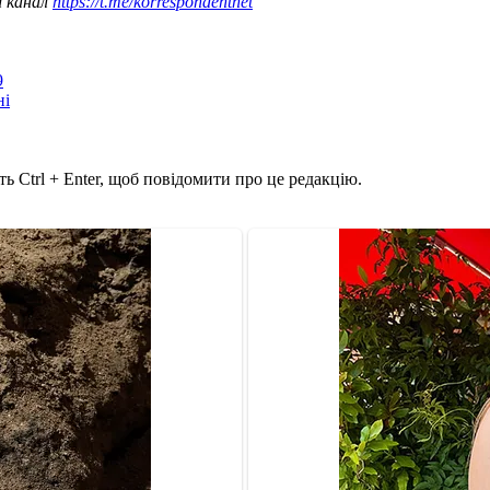
ш канал
https://t.me/korrespondentnet
9
ні
ь Ctrl + Enter, щоб повідомити про це редакцію.