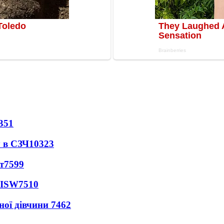
351
 в СЗЧ
10323
т
7599
 ISW
7510
ної дівчини
7462