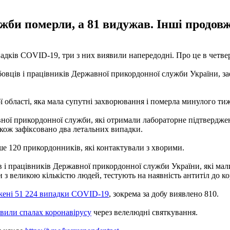
би померли, а 81 видужав. Інші продов
адків COVID-19, три з них виявили напередодні. Про це в четвер
бовців і працівників Державної прикордонної служби України, за
кої області, яка мала супутні захворювання і померла минулого ти
жавної прикордонної служби, які отримали лабораторне підтвердж
акож зафіксовано два летальних випадки.
ьше 120 прикордонників, які контактували з хворими.
і працівників Державної прикордонної служби України, які мали
 з великою кількістю людей, тестують на наявність антитіл до 
жені 51 224 випадки COVID-19
, зокрема за добу виявлено 810.
явили спалах коронавірусу
через велелюдні святкування.