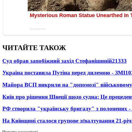
ЧИТАЙТЕ ТАКОЖ
Суд обрав запобіжний захід Стефанішиній
21333
Україна поставила Путіна перед дилемою - ЗМІ
10
Майора ВСП викрили на "допомозі" військовому
Київ про рішення Швеції щодо судна: Це прецеден
РФ створила "українську бригаду" з полонених -
На Київщині сталося групове зґвалтування 21-річ