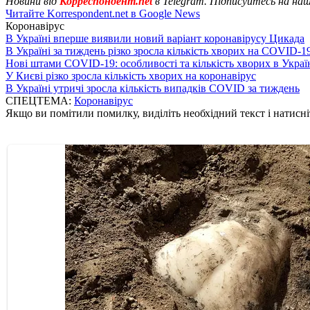
Новини від
Корреспондент.net
в Telegram. Підписуйтесь на на
Читайте Korrespondent.net в Google News
Коронавірус
В Україні вперше виявили новий варіант коронавірусу Цикада
В Україні за тиждень різко зросла кількість хворих на COVID-1
Нові штами COVID-19: особливості та кількість хворих в Украї
У Києві різко зросла кількість хворих на коронавірус
В Україні утричі зросла кількість випадків COVID за тиждень
СПЕЦТЕМА:
Коронавірус
Якщо ви помітили помилку, виділіть необхідний текст і натисніт