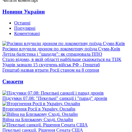
Читати коментарі
Новини України
Останні
Популярні
Коментовані
Росіяни влучили дроном по локомотиву поїзда Суми-Київ
Летіла балістика і "шахеди": як спрацювала ППО
Стало відомо, в якій області найбільше скаржаться на ТЦК
Ударів зазнали 15 скупчень військ РФ - Генштаб
Генштаб назвав втрати Росії станом на 8 серпня
Сюжети
Підсумки 07.08: "Пекельні" санкції і "парад" дронів
Вторгнення Росії в Україну. Онлайн
Війна на Близькому Сході. Онлайн
Пекельні санкції. Рішення Сената США