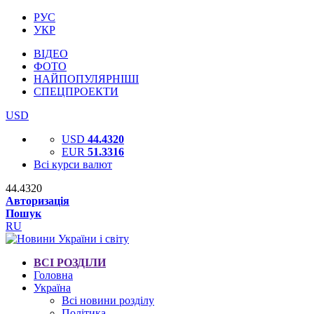
РУС
УКР
ВІДЕО
ФОТО
НАЙПОПУЛЯРНІШІ
СПЕЦПРОЕКТИ
USD
USD
44.4320
EUR
51.3316
Всі курси валют
44.4320
Авторизація
Пошук
RU
ВСІ РОЗДІЛИ
Головна
Україна
Всі новини розділу
Політика