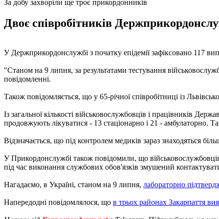
За добу захворіли ще троє прикордонників
Двоє співробітників Держприкордонслуж
У Держприкордонслужбі з початку епідемії зафіксовано 117 вип
"Станом на 9 липня, за результатами тестування військовослуж
повідомленні.
Також повідомляється, що у 65-річної співробітниці із Львівсь
Із загальної кількості військовослужбовців і працівників Дер
продовжують лікуватися - 13 стаціонарно і 21 - амбулаторно. Т
Відзначається, що під контролем медиків зараз знаходяться біл
У Прикордонслужбі також повідомили, що військовослужбовців 
під час виконання службових обов'язків змушений контактувати
Нагадаємо, в Україні, станом на 9 липня,
лабораторно підтверд
Напередодні повідомлялося, що
в трьох районах Закарпаття ви