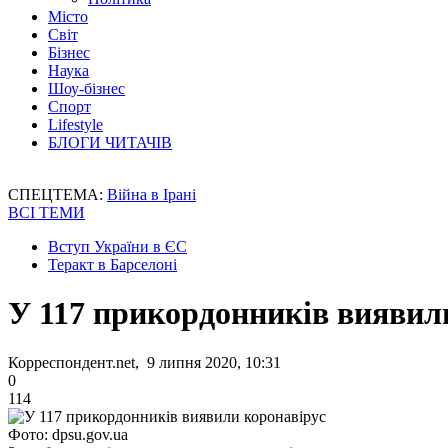
Місто
Світ
Бізнес
Наука
Шоу-бізнес
Спорт
Lifestyle
БЛОГИ ЧИТАЧІВ
СПЕЦТЕМА:
Війна в Ірані
ВСІ ТЕМИ
Вступ України в ЄС
Теракт в Барселоні
У 117 прикордонників виявил
Корреспондент.net, 9 липня 2020, 10:31
0
114
Фото: dpsu.gov.ua