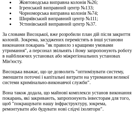
Жовтоводська виправна колонія №26;
Ігренський виправний центр №133;
Чорноморська виправна колонія №74;
Ширяївський виправний центр №111;
Устинівський виправний центр №37.
За словами Висоцької, вже розробили план дій після закриття
колоній. Зокрема, засуджених перемістять в інші установи
виконання покарань "як правило з кращими умовами
утримання", а персонал звільнять і йому запропонують роботу
в найближчих установах або міжрегіональних установах
Мін'юсту.
Висоцька вважає, що це дозволить "оптимізувати систему,
зменшити поточні і капітальні витрати на утримання великої
системи кримінально-виконавчої служби".
Вона також додала, що майнові комплекси установ виконання
покарань, які закривають, запропонують інвесторам для того,
щоб "покращувати нашу інфраструктуру, зокрема,
ремонтувати або будувати нові слідчі ізолятори".