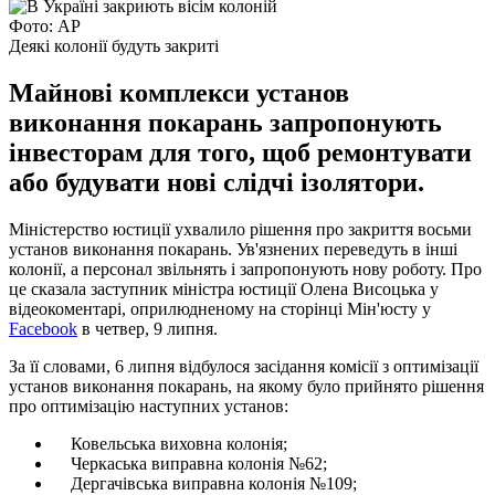
Фото: АР
Деякі колонії будуть закриті
Майнові комплекси установ
виконання покарань запропонують
інвесторам для того, щоб ремонтувати
або будувати нові слідчі ізолятори.
Міністерство юстиції ухвалило рішення про закриття восьми
установ виконання покарань. Ув'язнених переведуть в інші
колонії, а персонал звільнять і запропонують нову роботу. Про
це сказала заступник міністра юстиції Олена Висоцька у
відеокоментарі, оприлюдненому на сторінці Мін'юсту у
Facebook
в четвер, 9 липня.
За її словами, 6 липня відбулося засідання комісії з оптимізації
установ виконання покарань, на якому було прийнято рішення
про оптимізацію наступних установ:
Ковельська виховна колонія;
Черкаська виправна колонія №62;
Дергачівська виправна колонія №109;