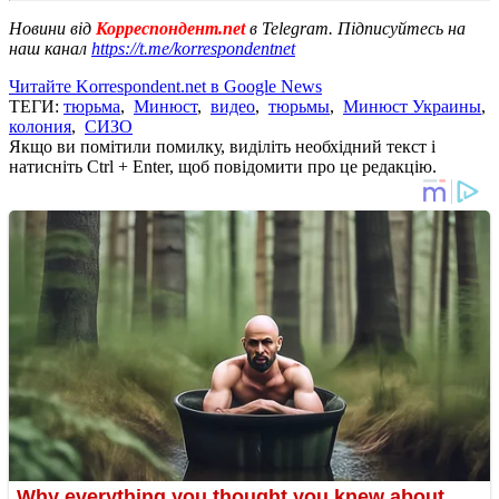
Новини від
Корреспондент.net
в Telegram. Підписуйтесь на
наш канал
https://t.me/korrespondentnet
Читайте Korrespondent.net в Google News
ТЕГИ:
тюрьма
,
Минюст
,
видео
,
тюрьмы
,
Минюст Украины
,
колония
,
СИЗО
Якщо ви помітили помилку, виділіть необхідний текст і
натисніть Ctrl + Enter, щоб повідомити про це редакцію.