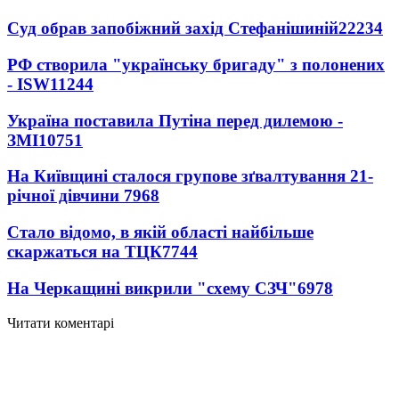
Суд обрав запобіжний захід Стефанішиній
22234
РФ створила "українську бригаду" з полонених
- ISW
11244
Україна поставила Путіна перед дилемою -
ЗМІ
10751
На Київщині сталося групове зґвалтування 21-
річної дівчини
7968
Стало відомо, в якій області найбільше
скаржаться на ТЦК
7744
На Черкащині викрили "схему СЗЧ"
6978
Читати коментарі