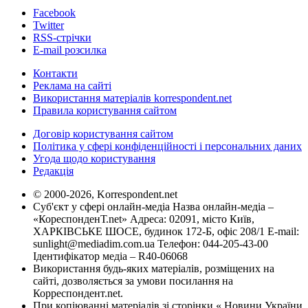
Facebook
Twitter
RSS-стрічки
E-mail розсилка
Контакти
Реклама на сайті
Використання матеріалів korrespondent.net
Правила користування сайтом
Договір користування сайтом
Політика у сфері конфіденційності і персональних даних
Угода щодо користування
Редакція
© 2000-2026, Korrespondent.net
Суб'єкт у сфері онлайн-медіа Назва онлайн-медіа –
«КореспонденТ.net» Адреса: 02091, місто Київ,
ХАРКІВСЬКЕ ШОСЕ, будинок 172-Б, офіс 208/1 E-mail:
sunlight@mediadim.com.ua
Телефон: 044-205-43-00
Ідентифікатор медіа – R40-06068
Використання будь-яких матеріалів, розміщених на
сайті, дозволяється за умови посилання на
Корреспондент.net.
При копіюванні матеріалів зі сторінки « Новини України