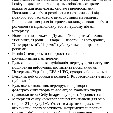
і світу» , для інтернет - видань - обов'язкове пряме
відкрите для пошукових систем гіперпосилання .
Посилання має бути розміщена в незалежності від
повного або часткового використання матеріалів.
Гіперпосилання ( для інтернет - видань) - повинна бути
розміщена в підзаголовку або в першому абзаці
матеріалу.
Новини з позначками "Думка", "Експертиза", "Заява",
"Регіони", "Гроші", "Влада", "Вибори", "Тест-драйв",
"Спецпроекти", "Промо" публікуються на правах
реклами.
Розділ Спецпроекти створюється спільно з
комерційними партнерами.
Будь яке копіювання, публікація, передрук, чи наступне
поширення інформації, що містить посилання на
"Інтерфакс-Україна", EPA / UPG, суворо забороняється.
Власник веб-сторінки в розділі Я-Корреспондент є автор
публікації.
Будь-яке копіювання, передрук та відтворення
фотографічних творів та/або аудіовізуальних творів
правовласника Getty Images - суворо забороняється.
Матеріали сайту korrespondent.net призначені для осіб
старше 21 року (21+). Участь в азартних іграх може
викликати ігрову залежність. Дотримуйтесь правил
(принципів) відповідальної гри. При виявленні перших