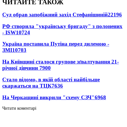
ЧИТАЙТЕ ТАКОЖ
Суд обрав запобіжний захід Стефанішиній
22196
РФ створила "українську бригаду" з полонених
- ISW
10724
Україна поставила Путіна перед дилемою -
ЗМІ
10703
На Київщині сталося групове зґвалтування 21-
річної дівчини
7900
Стало відомо, в якій області найбільше
скаржаться на ТЦК
7636
На Черкащині викрили "схему СЗЧ"
6968
Читати коментарі