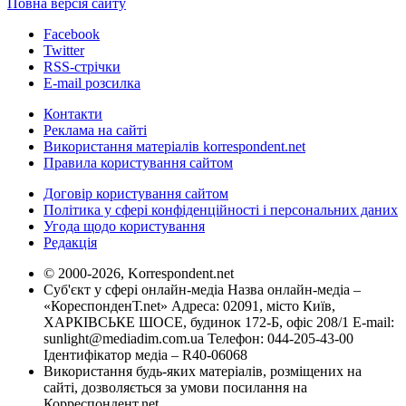
Повна версія сайту
Facebook
Twitter
RSS-стрічки
E-mail розсилка
Контакти
Реклама на сайті
Використання матеріалів korrespondent.net
Правила користування сайтом
Договір користування сайтом
Політика у сфері конфіденційності і персональних даних
Угода щодо користування
Редакція
© 2000-2026, Korrespondent.net
Суб'єкт у сфері онлайн-медіа Назва онлайн-медіа –
«КореспонденТ.net» Адреса: 02091, місто Київ,
ХАРКІВСЬКЕ ШОСЕ, будинок 172-Б, офіс 208/1 E-mail:
sunlight@mediadim.com.ua
Телефон: 044-205-43-00
Ідентифікатор медіа – R40-06068
Використання будь-яких матеріалів, розміщених на
сайті, дозволяється за умови посилання на
Корреспондент.net.