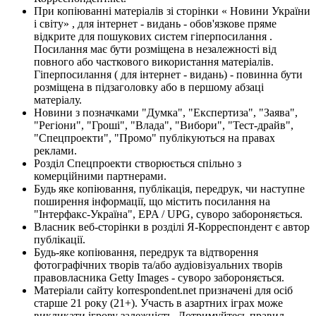
При копіюванні матеріалів зі сторінки « Новини України
і світу» , для інтернет - видань - обов'язкове пряме
відкрите для пошукових систем гіперпосилання .
Посилання має бути розміщена в незалежності від
повного або часткового використання матеріалів.
Гіперпосилання ( для інтернет - видань) - повинна бути
розміщена в підзаголовку або в першому абзаці
матеріалу.
Новини з позначками "Думка", "Експертиза", "Заява",
"Регіони", "Гроші", "Влада", "Вибори", "Тест-драйв",
"Спецпроекти", "Промо" публікуються на правах
реклами.
Розділ Спецпроекти створюється спільно з
комерційними партнерами.
Будь яке копіювання, публікація, передрук, чи наступне
поширення інформації, що містить посилання на
"Інтерфакс-Україна", EPA / UPG, суворо забороняється.
Власник веб-сторінки в розділі Я-Корреспондент є автор
публікації.
Будь-яке копіювання, передрук та відтворення
фотографічних творів та/або аудіовізуальних творів
правовласника Getty Images - суворо забороняється.
Матеріали сайту korrespondent.net призначені для осіб
старше 21 року (21+). Участь в азартних іграх може
викликати ігрову залежність. Дотримуйтесь правил