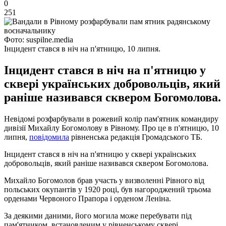
0
251
Фото: suspilne.media
Інцидент стався в ніч на п'ятницю, 10 липня.
Інцидент стався в ніч на п'ятницю у
сквері українських добровольців, який
раніше називався сквером Богомолова.
Невідомі розфарбували в рожевий колір пам'ятник командиру
дивізії Михайлу Богомолову в Рівному. Про це в п'ятницю, 10
липня,
повідомила
рівненська редакція Громадського ТБ.
Інцидент стався в ніч на п'ятницю у сквері українських
добровольців, який раніше називався сквером Богомолова.
Михайло Богомолов брав участь у визволенні Рівного від
польських окупантів у 1920 році, був нагороджений трьома
орденами Червоного Прапора і орденом Леніна.
За деякими даними, його могила може перебувати під
пам'ятником, встановленим у рівненському сквері.