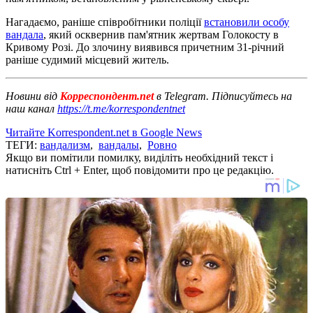
Нагадаємо, раніше співробітники поліції
встановили особу
вандала
, який осквернив пам'ятник жертвам Голокосту в
Кривому Розі. До злочину виявився причетним 31-річний
раніше судимий місцевий житель.
Новини від
Корреспондент.net
в Telegram. Підписуйтесь на
наш канал
https://t.me/korrespondentnet
Читайте Korrespondent.net в Google News
ТЕГИ:
вандализм
,
вандалы
,
Ровно
Якщо ви помітили помилку, виділіть необхідний текст і
натисніть Ctrl + Enter, щоб повідомити про це редакцію.