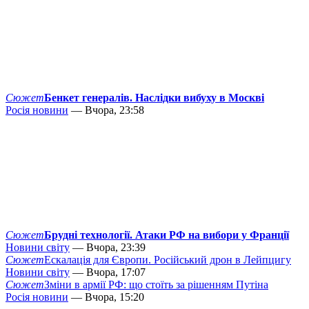
Сюжет
Бенкет генералів. Наслідки вибуху в Москві
Росія новини
— Вчора, 23:58
Сюжет
Брудні технології. Атаки РФ на вибори у Франції
Новини світу
— Вчора, 23:39
Сюжет
Ескалація для Європи. Російський дрон в Лейпцигу
Новини світу
— Вчора, 17:07
Сюжет
Зміни в армії РФ: що стоїть за рішенням Путіна
Росія новини
— Вчора, 15:20