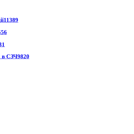
ії
11389
556
31
 в СЗЧ
9820