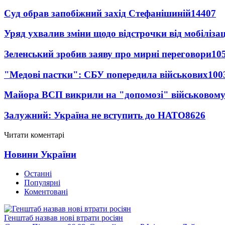
Суд обрав запобіжний захід Стефанішиній
14407
Уряд ухвалив зміни щодо відстрочки від мобілізац
Зеленський зробив заяву про мирні переговори
10
"Медові пастки": СБУ попередила військових
100
Майора ВСП викрили на "допомозі" військовому
Залужний: Україна не вступить до НАТО
8626
Читати коментарі
Новини України
Останні
Популярні
Коментовані
Генштаб назвав нові втрати росіян