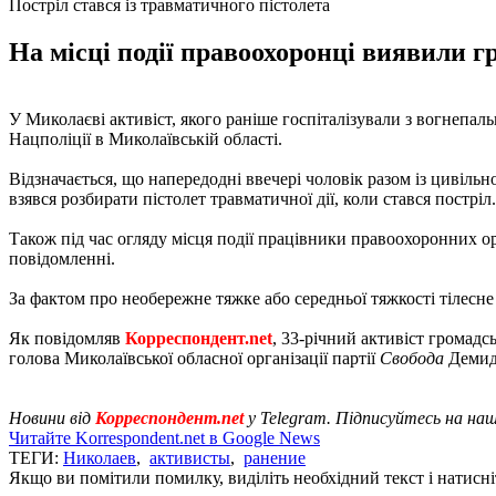
Постріл стався із травматичного пістолета
На місці події правоохоронці виявили 
У Миколаєві активіст, якого раніше госпіталізували з вогнепал
Нацполіції в Миколаївській області.
Відзначається, що напередодні ввечері чоловік разом із цивіл
взявся розбирати пістолет травматичної дії, коли стався постр
Також під час огляду місця події працівники правоохоронних ор
повідомленні.
За фактом про необережне тяжке або середньої тяжкості тілесн
Як повідомляв
Корреспондент.net
, 33-річний активіст громадс
голова Миколаївської обласної організації партії
Свобода
Демид
Новини від
Корреспондент.net
у Telegram. Підписуйтесь на на
Читайте Korrespondent.net в Google News
ТЕГИ:
Николаев
,
активисты
,
ранение
Якщо ви помітили помилку, виділіть необхідний текст і натисніт