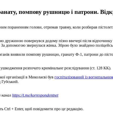
гранату, помпову рушницю і патрони. Ві
ьним пораненням голови, отримав травму, коли розбирав пістолет
ьною дружиною повернувся додому пізно ввечері після відпочинку
іл. За допомогою звернулася жінка. Зброю було знайдено поліцейс
ганів виявили помпову рушницю, гранату Ф-1, патрони до пістолет
е ушкодження розпочато кримінальне розслідування (ст. 128 КК).
ької організації в Миколаєві був
госпіталізований із вогнепальни
 Губський.
ш канал
https://t.me/korrespondentnet
ь Ctrl + Enter, щоб повідомити про це редакцію.