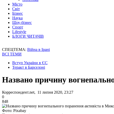
Місто
Світ
Бізнес
Наука
Шоу-бізнес
Спорт
Lifestyle
БЛОГИ ЧИТАЧІВ
СПЕЦТЕМА:
Війна в Ірані
ВСІ ТЕМИ
Вступ України в ЄС
Теракт в Барселоні
Названо причину вогнепально
Корреспондент.net, 11 липня 2020, 23:27
0
848
Фото: Рixabay