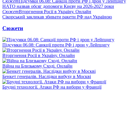
Сюжет
Підсумки 06.08: Санкції проти РФ і дрон у Лейпцигу
НАТО назвав обсяг допомоги Києву на 2026-2027 роки
Сюжет
Вторгнення Росії в Україну. Онлайн
Сікорський закликав збивати ракети РФ над Україною
Сюжети
Підсумки 06.08: Санкції проти РФ і дрон у Лейпцигу
Вторгнення Росії в Україну. Онлайн
Війна на Близькому Сході. Онлайн
Бенкет генералів. Наслідки вибуху в Москві
Брудні технології. Атаки РФ на вибори у Франції