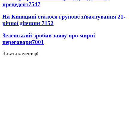
прецедент
7547
На Київщині сталося групове зґвалтування 21-
річної дівчини
7152
Зеленський зробив заяву про мирні
переговори
7001
Читати коментарі