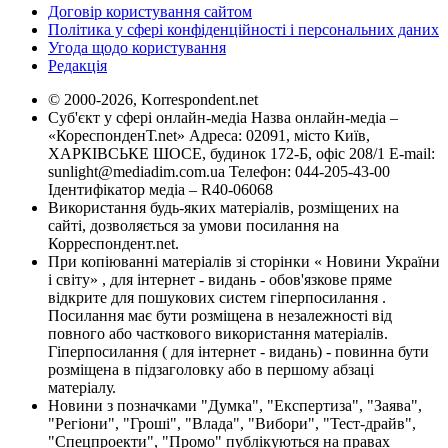
Договір користування сайтом
Політика у сфері конфіденційності і персональних даних
Угода щодо користування
Редакція
© 2000-2026, Korrespondent.net
Суб'єкт у сфері онлайн-медіа Назва онлайн-медіа –
«КореспонденТ.net» Адреса: 02091, місто Київ,
ХАРКІВСЬКЕ ШОСЕ, будинок 172-Б, офіс 208/1 E-mail:
sunlight@mediadim.com.ua
Телефон: 044-205-43-00
Ідентифікатор медіа – R40-06068
Використання будь-яких матеріалів, розміщених на
сайті, дозволяється за умови посилання на
Корреспондент.net.
При копіюванні матеріалів зі сторінки « Новини України
і світу» , для інтернет - видань - обов'язкове пряме
відкрите для пошукових систем гіперпосилання .
Посилання має бути розміщена в незалежності від
повного або часткового використання матеріалів.
Гіперпосилання ( для інтернет - видань) - повинна бути
розміщена в підзаголовку або в першому абзаці
матеріалу.
Новини з позначками "Думка", "Експертиза", "Заява",
"Регіони", "Гроші", "Влада", "Вибори", "Тест-драйв",
"Спецпроекти", "Промо" публікуються на правах