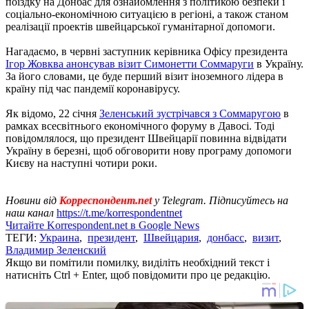
поїздку на Донбас для ознайомлення з політикою безпеки і
соціально-економічною ситуацією в регіоні, а також станом
реалізації проектів швейцарської гуманітарної допомоги.
Нагадаємо, в червні заступник керівника Офісу президента
Ігор Жовква анонсував візит Симонетти Соммаруги
в Україну.
За його словами, це буде перший візит іноземного лідера в
країну під час пандемії коронавірусу.
Як відомо, 22 січня
Зеленський зустрічався з Соммаругою
в
рамках всесвітнього економічного форуму в Давосі. Тоді
повідомлялося, що президент Швейцарії повинна відвідати
Україну в березні, щоб обговорити нову програму допомоги
Києву на наступні чотири роки.
Новини від
Корреспондент.net
у Telegram. Підписуйтесь на
наш канал
https://t.me/korrespondentnet
Читайте Korrespondent.net в Google News
ТЕГИ:
Украина
,
президент
,
Швейцария
,
донбасс
,
визит
,
Владимир Зеленский
Якщо ви помітили помилку, виділіть необхідний текст і
натисніть Ctrl + Enter, щоб повідомити про це редакцію.