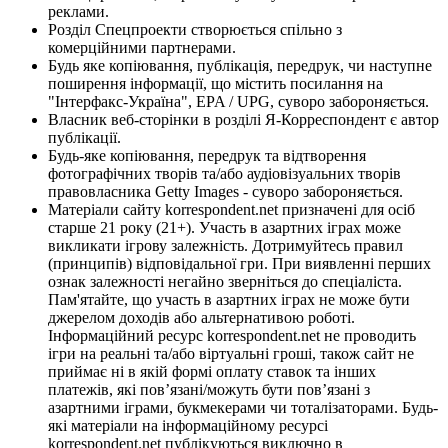
реклами.
Розділ Спецпроекти створюється спільно з
комерційними партнерами.
Будь яке копіювання, публікація, передрук, чи наступне
поширення інформації, що містить посилання на
"Інтерфакс-Україна", EPA / UPG, суворо забороняється.
Власник веб-сторінки в розділі Я-Корреспондент є автор
публікації.
Будь-яке копіювання, передрук та відтворення
фотографічних творів та/або аудіовізуальних творів
правовласника Getty Images - суворо забороняється.
Матеріали сайту korrespondent.net призначені для осіб
старше 21 року (21+). Участь в азартних іграх може
викликати ігрову залежність. Дотримуйтесь правил
(принципів) відповідальної гри. При виявленні перших
ознак залежності негайно зверніться до спеціаліста.
Пам'ятайте, що участь в азартних іграх не може бути
джерелом доходів або альтернативою роботі.
Інформаційний ресурс korrespondent.net не проводить
ігри на реальні та/або віртуальні гроші, також сайт не
приймає ні в якій формі оплату ставок та інших
платежів, які пов’язані/можуть бути пов’язані з
азартними іграми, букмекерами чи тоталізаторами. Будь-
які матеріали на інформаційному ресурсі
korrespondent.net публікуються виключно в