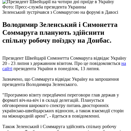
Фото: Пресс-служба президента Украины
Зеленський зустрічався з Соммаругою на форумі в Давосі
Володимир Зеленський і Симонетта
Соммаруга планують здійснити
спільну робочу поїздку на Донбас.
Президент Швейцарії Симонетта Соммаруга відвідає Україну
20 - 23 липня з державним візитом. Про це повідомляється
на
сайті
президента України в понеділок, 13 липня.
Зазначено, що Соммаруга відвідає Україну на запрошення
президента Володимира Зеленського.
"Програмою візиту передбачені переговори глав держав у
форматі віч-на-віч і в складі делегацій. Планується
обговорення широкого спектру питань двосторонніх
українсько-швейцарських відносин, а також взаємодії сторін
на міжнародній арені", - йдеться в повідомленні.
Також Зеленський і Соммаруга здійснять спільну робочу