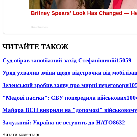
ЧИТАЙТЕ ТАКОЖ
Суд обрав запобіжний захід Стефанішиній
15059
Уряд ухвалив зміни щодо відстрочки від мобілізац
Зеленський зробив заяву про мирні переговори
10
"Медові пастки": СБУ попередила військових
100
Майора ВСП викрили на "допомозі" військовому
Залужний: Україна не вступить до НАТО
8632
Читати коментарі