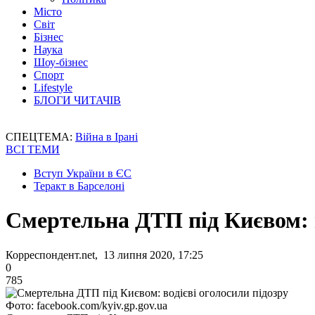
Місто
Світ
Бізнес
Наука
Шоу-бізнес
Спорт
Lifestyle
БЛОГИ ЧИТАЧІВ
СПЕЦТЕМА:
Війна в Ірані
ВСІ ТЕМИ
Вступ України в ЄС
Теракт в Барселоні
Смертельна ДТП під Києвом: в
Корреспондент.net, 13 липня 2020, 17:25
0
785
Фото: facebook.com/kyiv.gp.gov.ua