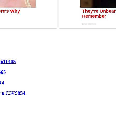
ії
11405
565
44
 в СЗЧ
9854