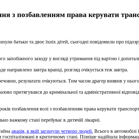
ення з позбавленням права керувати тран
нули батьки та двоє їхніх дітей, сьогодні повідомили про підозр
 запобіжного заходу у вигляді утримання під вартою і допитали
е направлено завтра вранці, розгляд очікується теж завтра.
 речовин, результати очікуються. Тим часом драгер виявив у нього
азово притягувався до кримінальної та адміністративної відповід
років позбавлення волі з позбавленням права керувати транспорт
ьно важкому стані перебуває в дитячій лікарні.
штабна
аварія, в якій загинули четверо людей.
Всього в автомобілі ї
були госпіталізовані в критичному стані. Пізніше надійшла інформа