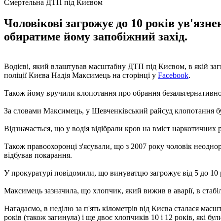
Смертельна ДТП під Києвом
Чоловікові загрожує до 10 років ув'язн
обиратиме йому запобіжний захід.
Водієві, який влаштував масштабну ДТП під Києвом, в якій заги
поліції Києва Надія Максимець на сторінці у
Facebook
.
Також йому вручили клопотання про обрання безальтернативного
За словами Максимець, у Шевченківський райсуд клопотання буд
Відзначається, що у водія відібрали кров на вміст наркотичних
Також правоохоронці з'ясували, що з 2007 року чоловік неоднор
відбував покарання.
У прокуратурі повідомили, що винуватцю загрожує від 5 до 10 
Максимець зазначила, що хлопчик, який вижив в аварії, в стабіл
Нагадаємо, в неділю за п'ять кілометрів від Києва сталася мас
років (також загинула) і ще двоє хлопчиків 10 і 12 років, які 