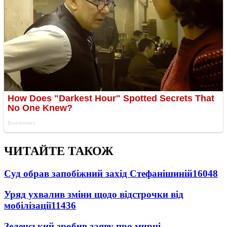
ЧИТАЙТЕ ТАКОЖ
Суд обрав запобіжний захід Стефанішиній
16048
Уряд ухвалив зміни щодо відстрочки від
мобілізації
11436
Зеленський зробив заяву про мирні