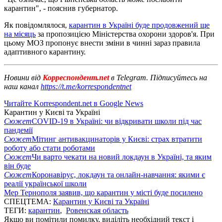
карантин", - пояснив губернатор.
Як повідомлялося,
карантин в Україні буде продовжений ще
на місяць
за пропозицією Міністерства охорони здоров'я. При
цьому МОЗ пропонує внести зміни в чинні зараз правила
адаптивного карантину.
Новини від
Корреспондент.net
в Telegram. Підписуйтесь на
наш канал
https://t.me/korrespondentnet
Читайте Korrespondent.net в Google News
Карантин у Києві та Україні
Сюжет
COVID-19 в Україні: чи відкривати школи під час
пандемії
Сюжет
Мітинг антивакцинаторів у Києві: страх втратити
роботу або стати роботами
Сюжет
Чи варто чекати на новий локдаун в Україні, та яким
він буде
Сюжет
Коронавірус, локдаун та онлайн-навчання: якими є
реалії української школи
Мер Тернополя заявив, що карантин у місті буде посилено
СПЕЦТЕМА:
Карантин у Києві та Україні
ТЕГИ:
карантин
,
Ровенская область
Якщо ви помітили помилку, виділіть необхідний текст і