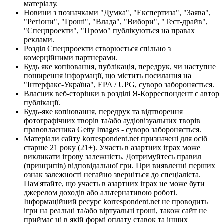
матеріалу.
Новини з позначками "Думка", "Експертиза", "Заява",
"Регіони", "Гроші", "Влада", "Вибори", "Тест-драйв",
"Спецпроекти", "Промо" публікуються на правах
реклами.
Розділ Спецпроекти створюється спільно з
комерційними партнерами.
Будь яке копіювання, публікація, передрук, чи наступне
поширення інформації, що містить посилання на
"Інтерфакс-Україна", EPA / UPG, суворо забороняється.
Власник веб-сторінки в розділі Я-Корреспондент є автор
публікації.
Будь-яке копіювання, передрук та відтворення
фотографічних творів та/або аудіовізуальних творів
правовласника Getty Images - суворо забороняється.
Матеріали сайту korrespondent.net призначені для осіб
старше 21 року (21+). Участь в азартних іграх може
викликати ігрову залежність. Дотримуйтесь правил
(принципів) відповідальної гри. При виявленні перших
ознак залежності негайно зверніться до спеціаліста.
Пам'ятайте, що участь в азартних іграх не може бути
джерелом доходів або альтернативою роботі.
Інформаційний ресурс korrespondent.net не проводить
ігри на реальні та/або віртуальні гроші, також сайт не
приймає ні в якій формі оплату ставок та інших