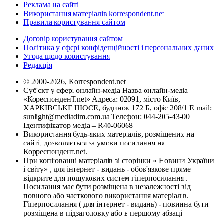
Реклама на сайті
Використання матеріалів korrespondent.net
Правила користування сайтом
Договір користування сайтом
Політика у сфері конфіденційності і персональних даних
Угода щодо користування
Редакція
© 2000-2026, Korrespondent.net
Суб'єкт у сфері онлайн-медіа Назва онлайн-медіа –
«КореспонденТ.net» Адреса: 02091, місто Київ,
ХАРКІВСЬКЕ ШОСЕ, будинок 172-Б, офіс 208/1 E-mail:
sunlight@mediadim.com.ua
Телефон: 044-205-43-00
Ідентифікатор медіа – R40-06068
Використання будь-яких матеріалів, розміщених на
сайті, дозволяється за умови посилання на
Корреспондент.net.
При копіюванні матеріалів зі сторінки « Новини України
і світу» , для інтернет - видань - обов'язкове пряме
відкрите для пошукових систем гіперпосилання .
Посилання має бути розміщена в незалежності від
повного або часткового використання матеріалів.
Гіперпосилання ( для інтернет - видань) - повинна бути
розміщена в підзаголовку або в першому абзаці