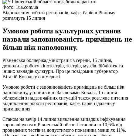
Фото: 1ua.com.ua
Відновлення роботи ресторанів, кафе, барів в Рівному
розглянуть 15 липня
Умовою роботи культурних установ
назвали заповнюваність приміщень не
більш ніж наполовину.
Рівненська облдержадміністрація з середи, 15 липня,
дозволила роботу кінотеатрів, театрів, музеїв, бібліотек та
інших закладів культури. Про це повідомив губернатор
Віталій Коваль у соцмережі.
Умовою роботи є заповнюваність приміщень не більш ніж
наполовину, уточнив він. За словами Коваля, 15 липня
облкомісія з надзвичайних ситуацій також розгляне питання
відновлення роботи ресторанів, кафе, барів і їдалень у
приміщеннях.
Станом на вечір 14 липня виявлення випадків інфікування
коронавірусом в Рівненській області становило 10,6% від
проведених тестів за допустимого показника менш як 11%.
"Це означає, що Рівненська область може послабити