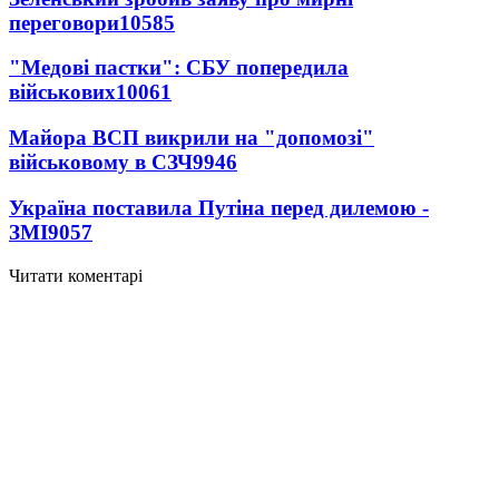
переговори
10585
"Медові пастки": СБУ попередила
військових
10061
Майора ВСП викрили на "допомозі"
військовому в СЗЧ
9946
Україна поставила Путіна перед дилемою -
ЗМІ
9057
Читати коментарі