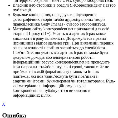
"Інтерфакс-Україна", EPA / UPG, суворо забороняється.
Власник веб-сторінки в розділі Я-Корреспондент є автор
публікації.
Будь-яке копіювання, передрук та відтворення
фотографічних творів та/або аудіовізуальних творів
правовласника Getty Images - суворо забороняється.
Матеріали сайту korrespondent.net призначені для осіб
старше 21 року (21+). Участь в азартних іграх може
викликати ігрову залежність. Дотримуйтесь правил
(принципів) відповідальної гри. При виявленні перших
ознак залежності негайно зверніться до спеціаліста.
Пам'ятайте, що участь в азартних іграх не може бути
джерелом доходів або альтернативою роботі.
Інформаційний ресурс korrespondent.net не проводить
ігри на реальні та/або віртуальні гроші, також сайт не
приймає ні в якій формі оплату ставок та інших
платежів, які пов’язані/можуть бути пов’язані з
азартними іграми, букмекерами чи тоталізаторами. Будь-
які матеріали на інформаційному ресурсі
korrespondent.net публікуються виключно в
інформаційних цілях.
X
Ошибка