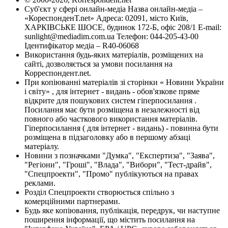
Суб'єкт у сфері онлайн-медіа Назва онлайн-медіа –
«КореспонденТ.net» Адреса: 02091, місто Київ,
ХАРКІВСЬКЕ ШОСЕ, будинок 172-Б, офіс 208/1 E-mail:
sunlight@mediadim.com.ua
Телефон: 044-205-43-00
Ідентифікатор медіа – R40-06068
Використання будь-яких матеріалів, розміщених на
сайті, дозволяється за умови посилання на
Корреспондент.net.
При копіюванні матеріалів зі сторінки « Новини України
і світу» , для інтернет - видань - обов'язкове пряме
відкрите для пошукових систем гіперпосилання .
Посилання має бути розміщена в незалежності від
повного або часткового використання матеріалів.
Гіперпосилання ( для інтернет - видань) - повинна бути
розміщена в підзаголовку або в першому абзаці
матеріалу.
Новини з позначками "Думка", "Експертиза", "Заява",
"Регіони", "Гроші", "Влада", "Вибори", "Тест-драйв",
"Спецпроекти", "Промо" публікуються на правах
реклами.
Розділ Спецпроекти створюється спільно з
комерційними партнерами.
Будь яке копіювання, публікація, передрук, чи наступне
поширення інформації, що містить посилання на