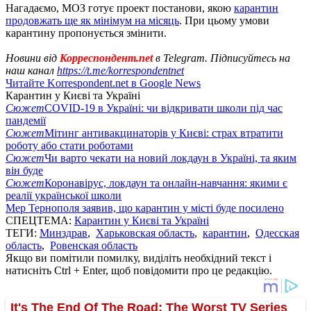
Нагадаємо, МОЗ готує проект постанови, якою
карантин
продовжать ще як мінімум на місяць
. При цьому умови
карантину пропонується змінити.
Новини від
Корреспондент.net
в Telegram. Підписуйтесь на
наш канал
https://t.me/korrespondentnet
Читайте Korrespondent.net в Google News
Карантин у Києві та Україні
Сюжет
COVID-19 в Україні: чи відкривати школи під час
пандемії
Сюжет
Мітинг антивакцинаторів у Києві: страх втратити
роботу або стати роботами
Сюжет
Чи варто чекати на новий локдаун в Україні, та яким
він буде
Сюжет
Коронавірус, локдаун та онлайн-навчання: якими є
реалії української школи
Мер Тернополя заявив, що карантин у місті буде посилено
СПЕЦТЕМА:
Карантин у Києві та Україні
ТЕГИ:
Минздрав
,
Харьковская область
,
карантин
,
Одесская
область
,
Ровенская область
Якщо ви помітили помилку, виділіть необхідний текст і
натисніть Ctrl + Enter, щоб повідомити про це редакцію.