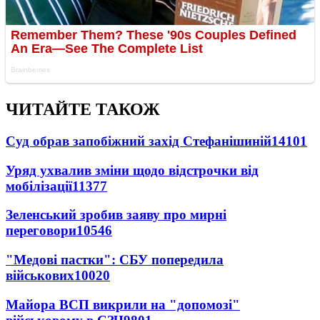
ЧИТАЙТЕ ТАКОЖ
Суд обрав запобіжний захід Стефанішиній
14101
Уряд ухвалив зміни щодо відстрочки від
мобілізації
11377
Зеленський зробив заяву про мирні
переговори
10546
"Медові пастки": СБУ попередила
військових
10020
Майора ВСП викрили на "допомозі"