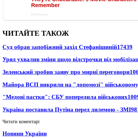
ЧИТАЙТЕ ТАКОЖ
Суд обрав запобіжний захід Стефанішиній
17439
Уряд ухвалив зміни щодо відстрочки від мобілізац
Зеленський зробив заяву про мирні переговори
10
Майора ВСП викрили на "допомозі" військовому
"Медові пастки": СБУ попередила військових
100
Україна поставила Путіна перед дилемою - ЗМІ
98
Читати коментарі
Новини України