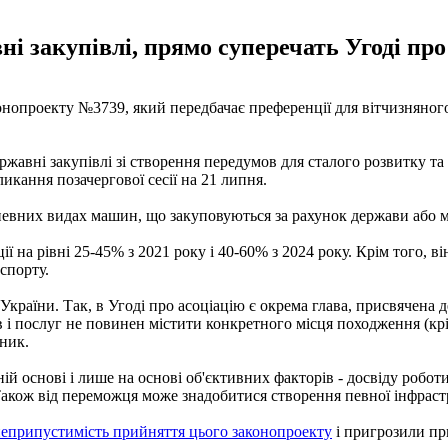
і закупівлі, прямо суперечать Угоді про
конопроекту №3739, який передбачає преференції для вітчизняно
жавні закупівлі зі створення передумов для сталого розвитку та 
икання позачергової сесії на 21 липня.
 певних видах машин, що закуповуються за рахунок держави або м
 на рівні 25-45% з 2021 року і 40-60% з 2024 року. Крім того, він
спорту.
країни. Так, в Угоді про асоціацію є окрема глава, присвячена
в і послуг не повинен містити конкретного місця походження (кр
вник.
й основі і лише на основі об'єктивних факторів - досвіду роботи
 Також від переможця може знадобитися створення певної інфраст
еприпустимість прийняття цього законопроекту
і пригрозили п