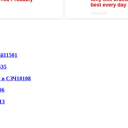
ії
11501
635
 в СЗЧ
10108
96
13