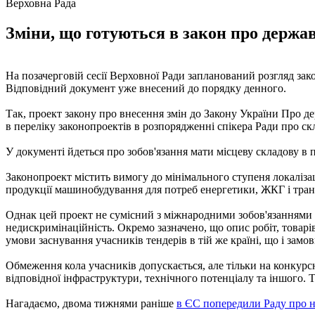
Верховна Рада
Зміни, що готуються в закон про державн
На позачерговій сесії Верховної Ради запланований розгляд за
Відповідний документ уже внесений до порядку денного.
Так, проект закону про внесення змін до Закону України Про дер
в переліку законопроектів в розпорядженні спікера Ради про скл
У документі йдеться про зобов'язання мати місцеву складову в
Законопроект містить вимогу до мінімального ступеня локалізації
продукції машинобудування для потреб енергетики, ЖКГ і тран
Однак цей проект не сумісний з міжнародними зобов'язаннями У
недискримінаційність. Окремо зазначено, що опис робіт, товарі
умови заснування учасників тендерів в тій же країні, що і замо
Обмеження кола учасників допускається, але тільки на конкурсні
відповідної інфраструктури, технічного потенціалу та іншого.
Нагадаємо, двома тижнями раніше
в ЄС попередили Раду про н