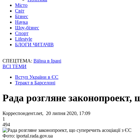
Місто
Світ
Бізнес
Наука
Шоу-бізнес
Спорт
Lifestyle
БЛОГИ ЧИТАЧІВ
СПЕЦТЕМА:
Війна в Ірані
ВСІ ТЕМИ
Вступ України в ЄС
Теракт в Барселоні
Рада розгляне законопроект, щ
Корреспондент.net, 20 липня 2020, 17:09
1
494
Фото: iportal.rada.gov.ua