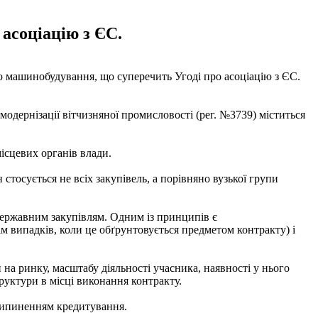
 асоціацію з ЄС.
го машинобудування, що суперечить Угоді про асоціацію з ЄС.
модернізації вітчизняної промисловості (рег. №3739) міститься
ісцевих органів влади.
 стосується не всіх закупівель, а порівняно вузької групи
 державним закупівлям. Одним із принципів є
ім випадків, коли це обґрунтовується предметом контракту) і
 на ринку, масштабу діяльності учасника, наявності у нього
руктури в місці виконання контракту.
рипиненням кредитування.