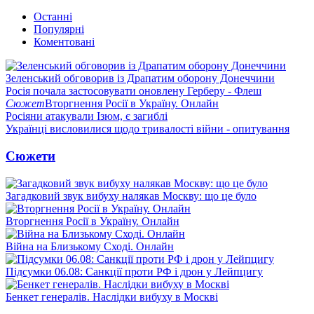
Останні
Популярні
Коментовані
Зеленський обговорив із Драпатим оборону Донеччини
Росія почала застосовувати оновлену Герберу - Флеш
Сюжет
Вторгнення Росії в Україну. Онлайн
Росіяни атакували Ізюм, є загиблі
Українці висловилися щодо тривалості війни - опитування
Сюжети
Загадковий звук вибуху налякав Москву: що це було
Вторгнення Росії в Україну. Онлайн
Війна на Близькому Сході. Онлайн
Підсумки 06.08: Санкції проти РФ і дрон у Лейпцигу
Бенкет генералів. Наслідки вибуху в Москві