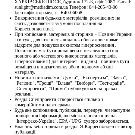
ХАРКІВСЬКЕ ШОСЕ, будинок 172-Б, офіс 208/1 E-mail:
sunlight@mediadim.com.ua
Телефон: 044-205-43-00
Ідентифікатор медіа – R40-06068
Використання будь-яких матеріалів, розміщених на
сайті, дозволяється за умови посилання на
Корреспондент.net.
При копіюванні матеріалів зі сторінки « Новини України
і світу» , для інтернет - видань - обов'язкове пряме
відкрите для пошукових систем гіперпосилання .
Посилання має бути розміщена в незалежності від
повного або часткового використання матеріалів.
Гіперпосилання ( для інтернет - видань) - повинна бути
розміщена в підзаголовку або в першому абзаці
матеріалу.
Новини з позначками "Думка", "Експертиза", "Заява",
"Регіони", "Гроші", "Влада", "Вибори", "Тест-драйв",
"Спецпроекти", "Промо" публікуються на правах
реклами.
Розділ Спецпроекти створюється спільно з
комерційними партнерами.
Будь яке копіювання, публікація, передрук, чи наступне
поширення інформації, що містить посилання на
"Інтерфакс-Україна", EPA / UPG, суворо забороняється.
Власник веб-сторінки в розділі Я-Корреспондент є автор
публікації.