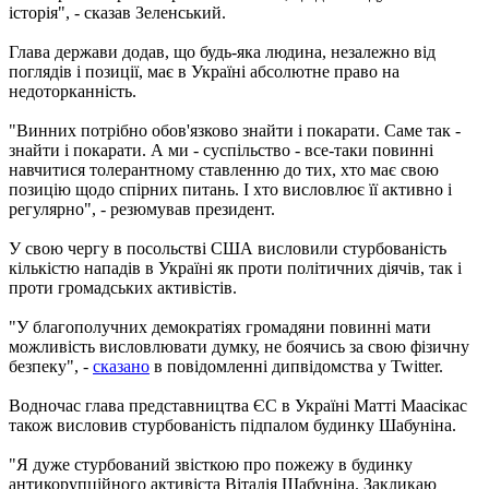
історія", - сказав Зеленський.
Глава держави додав, що будь-яка людина, незалежно від
поглядів і позиції, має в Україні абсолютне право на
недоторканність.
"Винних потрібно обов'язково знайти і покарати. Саме так -
знайти і покарати. А ми - суспільство - все-таки повинні
навчитися толерантному ставленню до тих, хто має свою
позицію щодо спірних питань. І хто висловлює її активно і
регулярно", - резюмував президент.
У свою чергу в посольстві США висловили стурбованість
кількістю нападів в Україні як проти політичних діячів, так і
проти громадських активістів.
"У благополучних демократіях громадяни повинні мати
можливість висловлювати думку, не боячись за свою фізичну
безпеку", -
сказано
в повідомленні дипвідомства у Twitter.
Водночас глава представництва ЄС в Україні Матті Маасікас
також висловив стурбованість підпалом будинку Шабуніна.
"Я дуже стурбований звісткою про пожежу в будинку
антикорупційного активіста Віталія Шабуніна. Закликаю