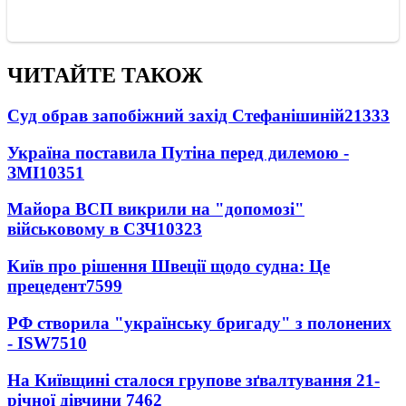
ЧИТАЙТЕ ТАКОЖ
Суд обрав запобіжний захід Стефанішиній
21333
Україна поставила Путіна перед дилемою -
ЗМІ
10351
Майора ВСП викрили на "допомозі"
військовому в СЗЧ
10323
Київ про рішення Швеції щодо судна: Це
прецедент
7599
РФ створила "українську бригаду" з полонених
- ISW
7510
На Київщині сталося групове зґвалтування 21-
річної дівчини
7462