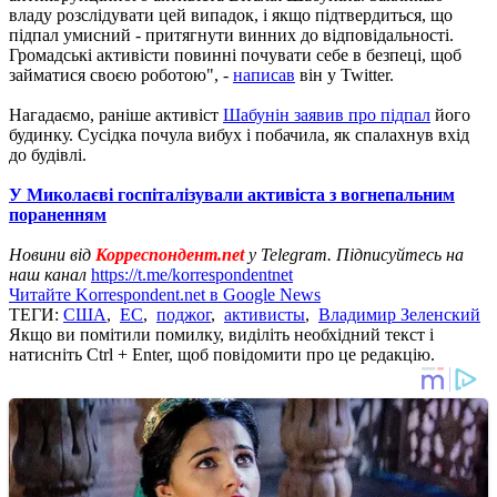
владу розслідувати цей випадок, і якщо підтвердиться, що
підпал умисний - притягнути винних до відповідальності.
Громадські активісти повинні почувати себе в безпеці, щоб
займатися своєю роботою", -
написав
він у Twitter.
Нагадаємо, раніше активіст
Шабунін заявив про підпал
його
будинку. Сусідка почула вибух і побачила, як спалахнув вхід
до будівлі.
У Миколаєві госпіталізували активіста з вогнепальним
пораненням
Новини від
Корреспондент.net
у Telegram. Підписуйтесь на
наш канал
https://t.me/korrespondentnet
Читайте Korrespondent.net в Google News
ТЕГИ:
США
,
ЕС
,
поджог
,
активисты
,
Владимир Зеленский
Якщо ви помітили помилку, виділіть необхідний текст і
натисніть Ctrl + Enter, щоб повідомити про це редакцію.