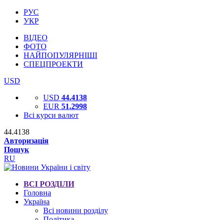
РУС
УКР
ВІДЕО
ФОТО
НАЙПОПУЛЯРНІШІ
СПЕЦПРОЕКТИ
USD
USD
44.4138
EUR
51.2998
Всі курси валют
44.4138
Авторизація
Пошук
RU
ВСІ РОЗДІЛИ
Головна
Україна
Всі новини розділу
Політика