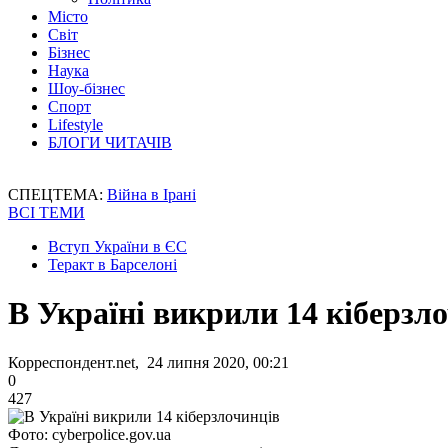
Місто
Світ
Бізнес
Наука
Шоу-бізнес
Спорт
Lifestyle
БЛОГИ ЧИТАЧІВ
СПЕЦТЕМА:
Війна в Ірані
ВСІ ТЕМИ
Вступ України в ЄС
Теракт в Барселоні
В Україні викрили 14 кіберзл
Корреспондент.net, 24 липня 2020, 00:21
0
427
Фото: cyberpolice.gov.ua