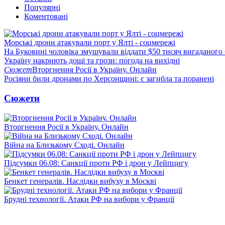
Популярні
Коментовані
Морські дрони атакували порт у Ялті - соцмережі
На Буковині чоловіка змушували віддати $50 тисяч вигаданого
Україну накриють дощі та грози: погода на вихідні
Сюжет
Вторгнення Росії в Україну. Онлайн
Росіяни били дронами по Херсонщині: є загибла та поранені
Сюжети
Вторгнення Росії в Україну. Онлайн
Війна на Близькому Сході. Онлайн
Підсумки 06.08: Санкції проти РФ і дрон у Лейпцигу
Бенкет генералів. Наслідки вибуху в Москві
Брудні технології. Атаки РФ на вибори у Франції