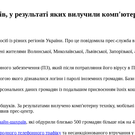
в, у результаті яких вилучили комп'ютер
осіб із різних регіонів України. Про це повідомила прес-служба в
ні жителями Волинської, Миколаївської, Львівської, Запорізької,
ного забезпечення (ПЗ), який після потрапляння його вірусу в П
гою якого дізнавалися логіни і паролі іноземних громадян. Бази
рсональних даних громадян із подальшим присвоєнням їхніх кошт
бшуків. За результатами вилучено комп'ютерну техніку, мобільні
явив прес-центр.
лайн-шахраїв
, які обдурили близько 500 громадян більше ніж на 
родного телефонного трафіку
та несанкціонованого втручання у 