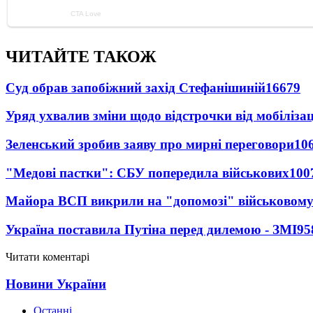
ЧИТАЙТЕ ТАКОЖ
Суд обрав запобіжний захід Стефанішиній
16679
Уряд ухвалив зміни щодо відстрочки від мобілізац
Зеленський зробив заяву про мирні переговори
10
"Медові пастки": СБУ попередила військових
100
Майора ВСП викрили на "допомозі" військовому
Україна поставила Путіна перед дилемою - ЗМІ
95
Читати коментарі
Новини України
Останні