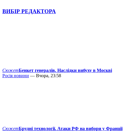
ВИБІР РЕДАКТОРА
Сюжет
Бенкет генералів. Наслідки вибуху в Москві
Росія новини
— Вчора, 23:58
Сюжет
Брудні технології. Атаки РФ на вибори у Франції