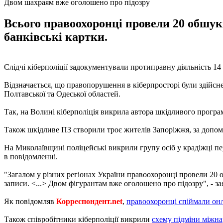
Двом шахраям вже оголошено про підозру
Всього правоохоронці провели 20 обшукі
банківські картки.
Слідчі кіберполіції задокументували протиправну діяльність 14 
Відзначається, що правопорушення в кіберпросторі були здійсне
Полтавської та Одеської областей.
Так, на Волині кіберполіція викрила автора шкідливого програм
Також шкідливе ПЗ створили троє жителів Запоріжжя, за допомо
На Миколаївщині поліцейські викрили групу осіб у крадіжці пе
в повідомленні.
"Загалом у різних регіонах України правоохоронці провели 20 о
записи. <...> Двом фігурантам вже оголошено про підозру", - за
Як повідомляв
Корреспондент.net
,
правоохоронці спіймали он
Також співробітники кіберполіції викрили
схему підміни міжна