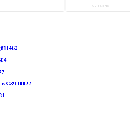
ії
11462
604
77
 в СЗЧ
10022
81