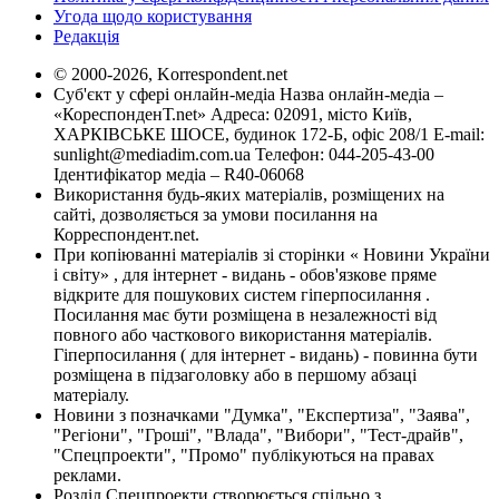
Угода щодо користування
Редакція
© 2000-2026, Korrespondent.net
Суб'єкт у сфері онлайн-медіа Назва онлайн-медіа –
«КореспонденТ.net» Адреса: 02091, місто Київ,
ХАРКІВСЬКЕ ШОСЕ, будинок 172-Б, офіс 208/1 E-mail:
sunlight@mediadim.com.ua
Телефон: 044-205-43-00
Ідентифікатор медіа – R40-06068
Використання будь-яких матеріалів, розміщених на
сайті, дозволяється за умови посилання на
Корреспондент.net.
При копіюванні матеріалів зі сторінки « Новини України
і світу» , для інтернет - видань - обов'язкове пряме
відкрите для пошукових систем гіперпосилання .
Посилання має бути розміщена в незалежності від
повного або часткового використання матеріалів.
Гіперпосилання ( для інтернет - видань) - повинна бути
розміщена в підзаголовку або в першому абзаці
матеріалу.
Новини з позначками "Думка", "Експертиза", "Заява",
"Регіони", "Гроші", "Влада", "Вибори", "Тест-драйв",
"Спецпроекти", "Промо" публікуються на правах
реклами.
Розділ Спецпроекти створюється спільно з