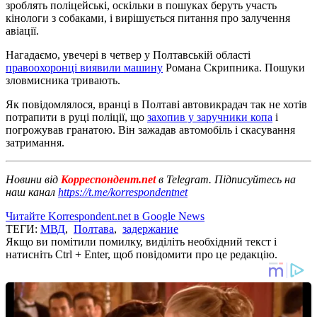
зроблять поліцейські, оскільки в пошуках беруть участь
кінологи з собаками, і вирішується питання про залучення
авіації.
Нагадаємо, увечері в четвер у Полтавській області
правоохоронці виявили машину
Романа Скрипника. Пошуки
зловмисника тривають.
Як повідомлялося, вранці в Полтаві автовикрадач так не хотів
потрапити в руці поліції, що
захопив у заручники копа
і
погрожував гранатою. Він зажадав автомобіль і скасування
затримання.
Новини від
Корреспондент.net
в Telegram. Підписуйтесь на
наш канал
https://t.me/korrespondentnet
Читайте Korrespondent.net в Google News
ТЕГИ:
МВД
,
Полтава
,
задержание
Якщо ви помітили помилку, виділіть необхідний текст і
натисніть Ctrl + Enter, щоб повідомити про це редакцію.