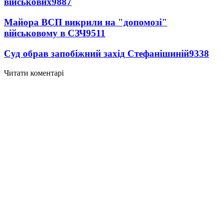
військових
9887
Майора ВСП викрили на "допомозі"
військовому в СЗЧ
9511
Суд обрав запобіжний захід Стефанішиній
9338
Читати коментарі