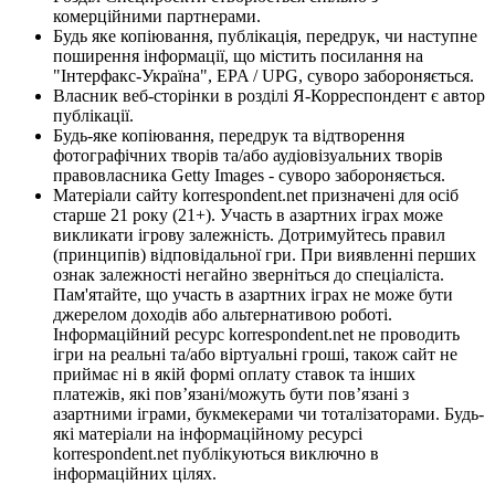
комерційними партнерами.
Будь яке копіювання, публікація, передрук, чи наступне
поширення інформації, що містить посилання на
"Інтерфакс-Україна", EPA / UPG, суворо забороняється.
Власник веб-сторінки в розділі Я-Корреспондент є автор
публікації.
Будь-яке копіювання, передрук та відтворення
фотографічних творів та/або аудіовізуальних творів
правовласника Getty Images - суворо забороняється.
Матеріали сайту korrespondent.net призначені для осіб
старше 21 року (21+). Участь в азартних іграх може
викликати ігрову залежність. Дотримуйтесь правил
(принципів) відповідальної гри. При виявленні перших
ознак залежності негайно зверніться до спеціаліста.
Пам'ятайте, що участь в азартних іграх не може бути
джерелом доходів або альтернативою роботі.
Інформаційний ресурс korrespondent.net не проводить
ігри на реальні та/або віртуальні гроші, також сайт не
приймає ні в якій формі оплату ставок та інших
платежів, які пов’язані/можуть бути пов’язані з
азартними іграми, букмекерами чи тоталізаторами. Будь-
які матеріали на інформаційному ресурсі
korrespondent.net публікуються виключно в
інформаційних цілях.