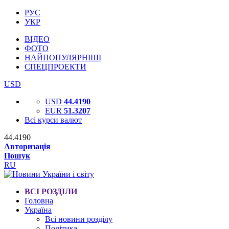
РУС
УКР
ВІДЕО
ФОТО
НАЙПОПУЛЯРНІШІ
СПЕЦПРОЕКТИ
USD
USD
44.4190
EUR
51.3207
Всі курси валют
44.4190
Авторизація
Пошук
RU
ВСІ РОЗДІЛИ
Головна
Україна
Всі новини розділу
Політика