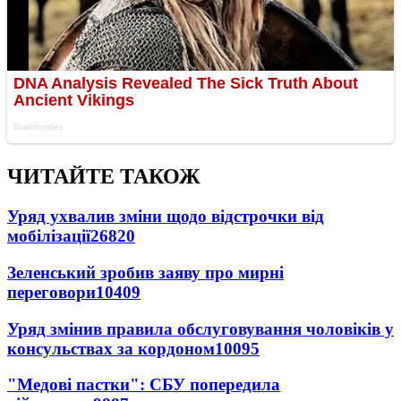
ЧИТАЙТЕ ТАКОЖ
Уряд ухвалив зміни щодо відстрочки від
мобілізації
26820
Зеленський зробив заяву про мирні
переговори
10409
Уряд змінив правила обслуговування чоловіків у
консульствах за кордоном
10095
"Медові пастки": СБУ попередила