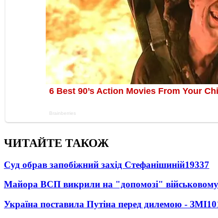
ЧИТАЙТЕ ТАКОЖ
Суд обрав запобіжний захід Стефанішиній
19337
Майора ВСП викрили на "допомозі" військовому
Україна поставила Путіна перед дилемою - ЗМІ
10