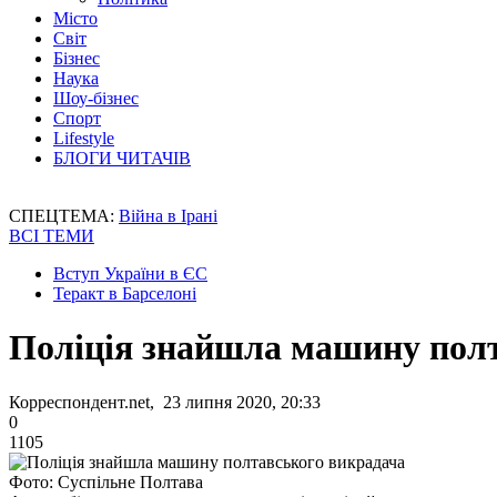
Місто
Світ
Бізнес
Наука
Шоу-бізнес
Спорт
Lifestyle
БЛОГИ ЧИТАЧІВ
СПЕЦТЕМА:
Війна в Ірані
ВСІ ТЕМИ
Вступ України в ЄС
Теракт в Барселоні
Поліція знайшла машину пол
Корреспондент.net, 23 липня 2020, 20:33
0
1105
Фото: Суспільне Полтава