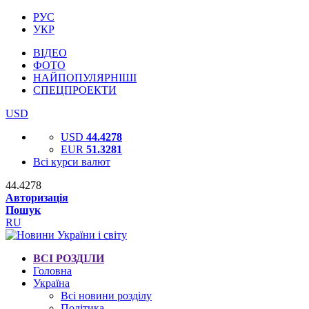
РУС
УКР
ВІДЕО
ФОТО
НАЙПОПУЛЯРНІШІ
СПЕЦПРОЕКТИ
USD
USD
44.4278
EUR
51.3281
Всі курси валют
44.4278
Авторизація
Пошук
RU
ВСІ РОЗДІЛИ
Головна
Україна
Всі новини розділу
Політика