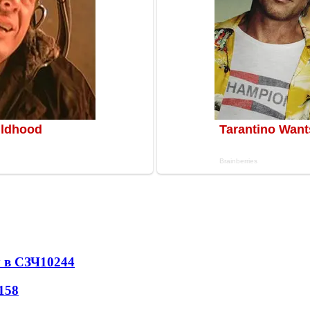
 в СЗЧ
10244
158