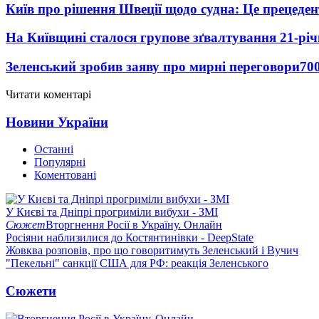
Київ про рішення Швеції щодо судна: Це прецеден
На Київщині сталося групове зґвалтування 21-річ
Зеленський зробив заяву про мирні переговори
70
Читати коментарі
Новини України
Останні
Популярні
Коментовані
У Києві та Дніпрі прогриміли вибухи - ЗМІ
Сюжет
Вторгнення Росії в Україну. Онлайн
Росіяни наблизилися до Костянтинівки - DeepState
Жовква розповів, про що говоритимуть Зеленський і Вучич
"Пекельні" санкції США для РФ: реакція Зеленського
Сюжети