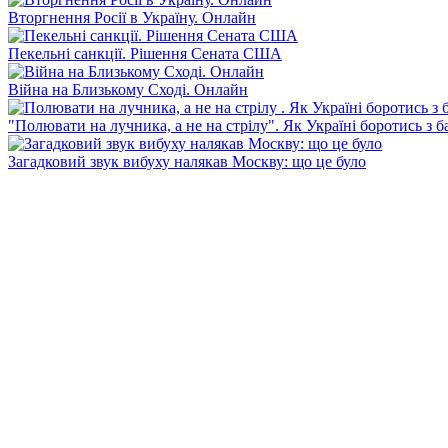
Вторгнення Росії в Україну. Онлайн
Пекельні санкції. Рішення Сената США
Війна на Близькому Сході. Онлайн
"Полювати на лучника, а не на стрілу". Як Україні боротись з 
Загадковий звук вибуху налякав Москву: що це було