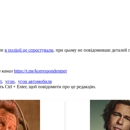
але
в поліції це спростували
, при цьому не повідомивши деталей п
ш канал
https://t.me/korrespondentnet
т
,
угон
,
угон автомобиля
ь Ctrl + Enter, щоб повідомити про це редакцію.