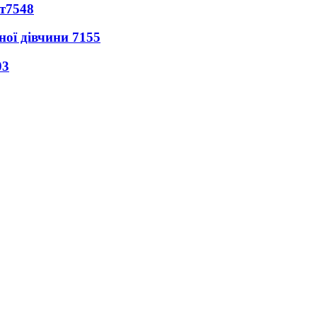
т
7548
ної дівчини
7155
03