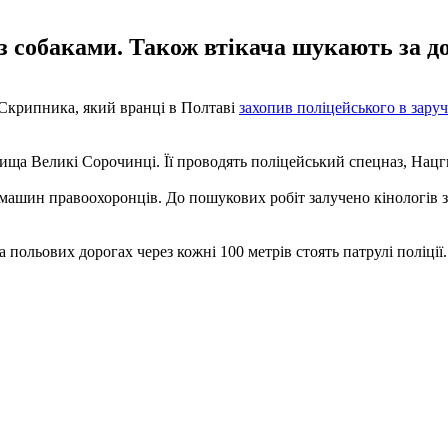
з собаками. Також втікача шукають за до
Скрипника, який вранці в Полтаві
захопив поліцейського в зару
ща Великі Сорочинці. Її проводять поліцейський спецназ, Нацгв
ашин правоохоронців. До пошукових робіт залучено кінологів з
 польових дорогах через кожні 100 метрів стоять патрулі поліції.