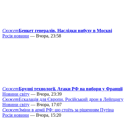
Сюжет
Бенкет генералів. Наслідки вибуху в Москві
Росія новини
— Вчора, 23:58
Сюжет
Брудні технології. Атаки РФ на вибори у Франції
Новини світу
— Вчора, 23:39
Сюжет
Ескалація для Європи. Російський дрон в Лейпцигу
Новини світу
— Вчора, 17:07
Сюжет
Зміни в армії РФ: що стоїть за рішенням Путіна
Росія новини
— Вчора, 15:20