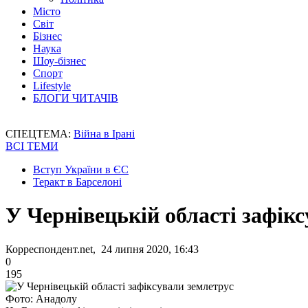
Місто
Світ
Бізнес
Наука
Шоу-бізнес
Спорт
Lifestyle
БЛОГИ ЧИТАЧІВ
СПЕЦТЕМА:
Війна в Ірані
ВСІ ТЕМИ
Вступ України в ЄС
Теракт в Барселоні
У Чернівецькій області зафік
Корреспондент.net, 24 липня 2020, 16:43
0
195
Фото: Анадолу