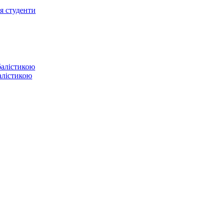
ся студенти
балістикою