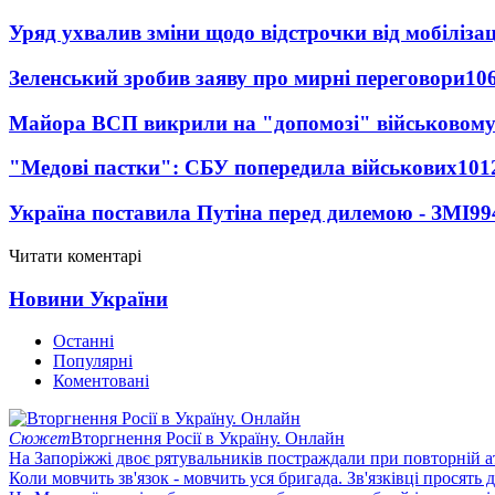
Уряд ухвалив зміни щодо відстрочки від мобілізац
Зеленський зробив заяву про мирні переговори
10
Майора ВСП викрили на "допомозі" військовому
"Медові пастки": СБУ попередила військових
101
Україна поставила Путіна перед дилемою - ЗМІ
99
Читати коментарі
Новини України
Останні
Популярні
Коментовані
Сюжет
Вторгнення Росії в Україну. Онлайн
На Запоріжжі двоє рятувальників постраждали при повторній а
Коли мовчить зв'язок - мовчить уся бригада. Зв'язківці просять