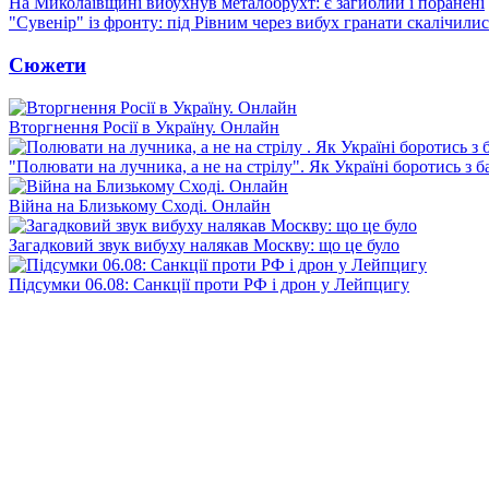
На Миколаївщині вибухнув металобрухт: є загиблий і поранені
"Сувенір" із фронту: під Рівним через вибух гранати скалічили
Сюжети
Вторгнення Росії в Україну. Онлайн
"Полювати на лучника, а не на стрілу". Як Україні боротись з 
Війна на Близькому Сході. Онлайн
Загадковий звук вибуху налякав Москву: що це було
Підсумки 06.08: Санкції проти РФ і дрон у Лейпцигу