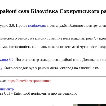
районі села Білоусівка Сокирянського ра
тудою 2,0. Про це
повідомляє
прес-служба Головного центру спец
янського району на глибині 3 км і не несе ніякої загрози", - йде
нками, інтенсивність коливань лежала нижче межі чутливості люд
удою 3,2
. Його епіцентр знаходився в районі міста Долина на гли
,7
. Його осередок був у районі міста Ужгород на глибині 3 км.
канал
https://t.me/korrespondentnet
эпицентр
ь Ctrl + Enter, щоб повідомити про це редакцію.