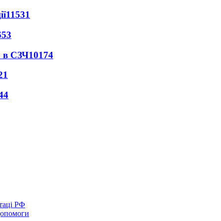
ії
11531
653
 в СЗЧ
10174
21
44
таці РФ
 допомоги