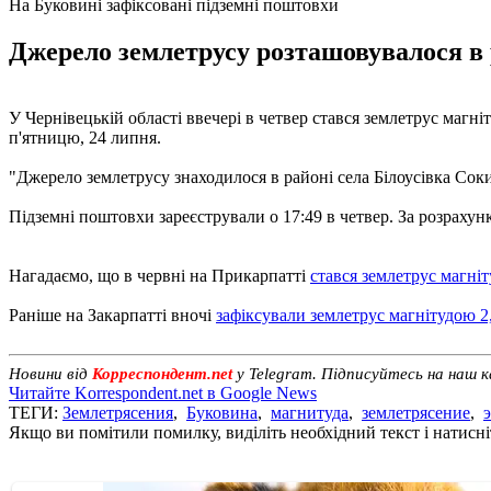
На Буковині зафіксовані підземні поштовхи
Джерело землетрусу розташовувалося в 
У Чернівецькій області ввечері в четвер стався землетрус магні
п'ятницю, 24 липня.
"Джерело землетрусу знаходилося в районі села Білоусівка Сокир
Підземні поштовхи зареєстрували о 17:49 в четвер. За розраху
Нагадаємо, що в червні на Прикарпатті
стався землетрус магніт
Раніше на Закарпатті вночі
зафіксували землетрус магнітудою 2
Новини від
Корреспондент.net
у Telegram. Підписуйтесь на наш 
Читайте Korrespondent.net в Google News
ТЕГИ:
Землетрясения
,
Буковина
,
магнитуда
,
землетрясение
,
Якщо ви помітили помилку, виділіть необхідний текст і натисніт