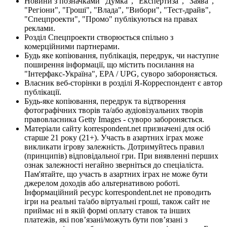
Новини з позначками "Думка", "Експертиза", "Заява",
"Регіони", "Гроші", "Влада", "Вибори", "Тест-драйв",
"Спецпроекти", "Промо" публікуються на правах
реклами.
Розділ Спецпроекти створюється спільно з
комерційними партнерами.
Будь яке копіювання, публікація, передрук, чи наступне
поширення інформації, що містить посилання на
"Інтерфакс-Україна", EPA / UPG, суворо забороняється.
Власник веб-сторінки в розділі Я-Корреспондент є автор
публікації.
Будь-яке копіювання, передрук та відтворення
фотографічних творів та/або аудіовізуальних творів
правовласника Getty Images - суворо забороняється.
Матеріали сайту korrespondent.net призначені для осіб
старше 21 року (21+). Участь в азартних іграх може
викликати ігрову залежність. Дотримуйтесь правил
(принципів) відповідальної гри. При виявленні перших
ознак залежності негайно зверніться до спеціаліста.
Пам'ятайте, що участь в азартних іграх не може бути
джерелом доходів або альтернативою роботі.
Інформаційний ресурс korrespondent.net не проводить
ігри на реальні та/або віртуальні гроші, також сайт не
приймає ні в якій формі оплату ставок та інших
платежів, які пов’язані/можуть бути пов’язані з