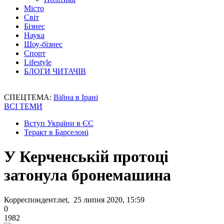
Місто
Світ
Бізнес
Наука
Шоу-бізнес
Спорт
Lifestyle
БЛОГИ ЧИТАЧІВ
СПЕЦТЕМА:
Війна в Ірані
ВСІ ТЕМИ
Вступ України в ЄС
Теракт в Барселоні
У Керченській протоці
затонула бронемашина
Корреспондент.net, 25 липня 2020, 15:59
0
1982