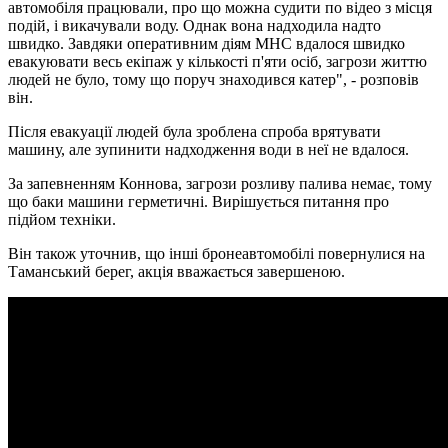
автомобіля працювали, про що можна судити по відео з місця
подій, і викачували воду. Однак вона надходила надто
швидко. Завдяки оперативним діям МНС вдалося швидко
евакуювати весь екіпаж у кількості п'яти осіб, загрози життю
людей не було, тому що поруч знаходився катер", - розповів
він.
Після евакуації людей була зроблена спроба врятувати
машину, але зупинити надходження води в неї не вдалося.
За запевненням Коннова, загрози розливу палива немає, тому
що баки машини герметичні. Вирішується питання про
підйом техніки.
Він також уточнив, що інші бронеавтомобілі повернулися на
Таманський берег, акція вважається завершеною.