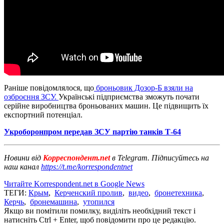
Раніше повідомлялося, що
броньовик Дозор-Б взяли на
озброєння ЗСУ.
Українські підприємства зможуть почати
серійне виробництва броньованих машин. Це підвищить їх
експортний потенціал.
Укроборонпром передав ЗСУ партію танків Т-64
Новини від
Корреспондент.net
в Telegram. Підписуйтесь на
наш канал
https://t.me/korrespondentnet
Читайте Korrespondent.net в Google News
ТЕГИ:
Крым
,
Керченский пролив
,
видео
,
бронетехника
,
Керчь
,
бронемашина
,
утопился
Якщо ви помітили помилку, виділіть необхідний текст і
натисніть Ctrl + Enter, щоб повідомити про це редакцію.