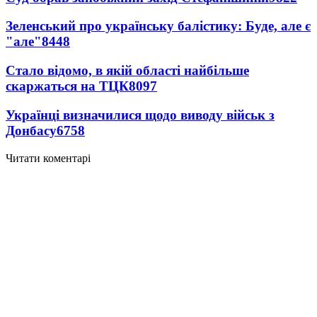
Зеленський про українську балістику: Буде, але є
"але"
8448
Стало відомо, в якій області найбільше
скаржаться на ТЦК
8097
Українці визначилися щодо виводу військ з
Донбасу
6758
Читати коментарі