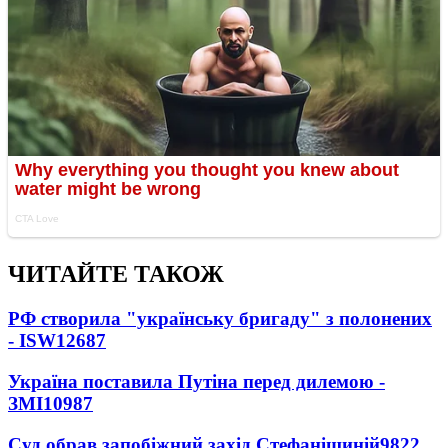
ЧИТАЙТЕ ТАКОЖ
РФ створила "українську бригаду" з полонених
- ISW
12687
Україна поставила Путіна перед дилемою -
ЗМІ
10987
Суд обрав запобіжний захід Стефанішиній
9822