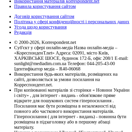
Використання матеріалів korrespondent.net
Правила користування сайтом
Договір користування сайтом
Політика у сфері конфіденційності і персональних даних
Угода щодо користування
Редакція
© 2000-2026, Korrespondent.net
Суб'єкт у сфері онлайн-медіа Назва онлайн-медіа –
«КореспонденТ.net» Адреса: 02091, місто Київ,
ХАРКІВСЬКЕ ШОСЕ, будинок 172-Б, офіс 208/1 E-mail:
sunlight@mediadim.com.ua
Телефон: 044-205-43-00
Ідентифікатор медіа – R40-06068
Використання будь-яких матеріалів, розміщених на
сайті, дозволяється за умови посилання на
Корреспондент.net.
При копіюванні матеріалів зі сторінки « Новини України
і світу» , для інтернет - видань - обов'язкове пряме
відкрите для пошукових систем гіперпосилання .
Посилання має бути розміщена в незалежності від
повного або часткового використання матеріалів.
Гіперпосилання ( для інтернет - видань) - повинна бути
розміщена в підзаголовку або в першому абзаці
матеріалу.