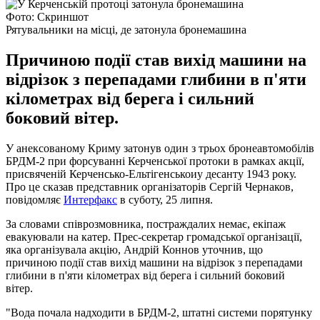
Фото: Скриншот
Рятувальники на місці, де затонула бронемашина
Причиною події став вихід машини на
відрізок з перепадами глибини в п'яти
кілометрах від берега і сильний
боковий вітер.
У анексованому Криму затонув один з трьох бронеавтомобілів
БРДМ-2 при форсуванні Керченської протоки в рамках акції,
присвяченій Керченсько-Ельтігенськоиу десанту 1943 року.
Про це сказав представник організаторів Сергій Чернаков,
повідомляє
Интерфакс
в суботу, 25 липня.
За словами співрозмовника, постраждалих немає, екіпаж
евакуювали на катер. Прес-секретар громадської організації,
яка організувала акцію, Андрій Коннов уточнив, що
причиною події став вихід машини на відрізок з перепадами
глибини в п'яти кілометрах від берега і сильний боковий
вітер.
"Вода почала надходити в БРДМ-2, штатні системи порятунку