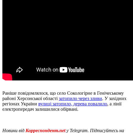
Раніше повідомлялося, що село Сокологірне в Генічеському
районі Херсонської області
затопило через зливи
. У західних
регіонах України
вулиці затопило, дерева повалило
, а лінії
електропередач залишилися обірвані.
Новини від
Корреспондент.net
у Telegram. Підписуйтесь на