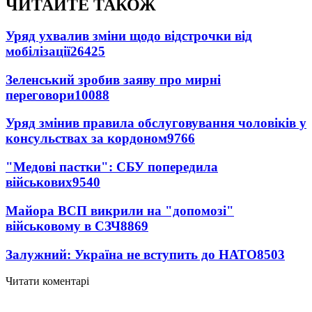
ЧИТАЙТЕ ТАКОЖ
Уряд ухвалив зміни щодо відстрочки від
мобілізації
26425
Зеленський зробив заяву про мирні
переговори
10088
Уряд змінив правила обслуговування чоловіків у
консульствах за кордоном
9766
"Медові пастки": СБУ попередила
військових
9540
Майора ВСП викрили на "допомозі"
військовому в СЗЧ
8869
Залужний: Україна не вступить до НАТО
8503
Читати коментарі