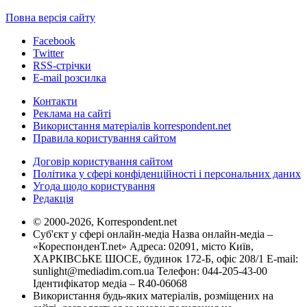
Повна версія сайту
Facebook
Twitter
RSS-стрічки
E-mail розсилка
Контакти
Реклама на сайті
Використання матеріалів korrespondent.net
Правила користування сайтом
Договір користування сайтом
Політика у сфері конфіденційності і персональних даних
Угода щодо користування
Редакція
© 2000-2026, Korrespondent.net
Суб'єкт у сфері онлайн-медіа Назва онлайн-медіа –
«КореспонденТ.net» Адреса: 02091, місто Київ,
ХАРКІВСЬКЕ ШОСЕ, будинок 172-Б, офіс 208/1 E-mail:
sunlight@mediadim.com.ua
Телефон: 044-205-43-00
Ідентифікатор медіа – R40-06068
Використання будь-яких матеріалів, розміщених на