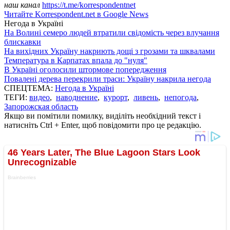
наш канал
https://t.me/korrespondentnet
Читайте Korrespondent.net в Google News
Негода в Україні
На Волині семеро людей втратили свідомість через влучання
блискавки
На вихідних Україну накриють дощі з грозами та шквалами
Температура в Карпатах впала до "нуля"
В Україні оголосили штормове попередження
Повалені дерева перекрили траси: Україну накрила негода
СПЕЦТЕМА:
Негода в Україні
ТЕГИ:
видео
,
наводнение
,
курорт
,
ливень
,
непогода
,
Запорожская область
Якщо ви помітили помилку, виділіть необхідний текст і
натисніть Ctrl + Enter, щоб повідомити про це редакцію.