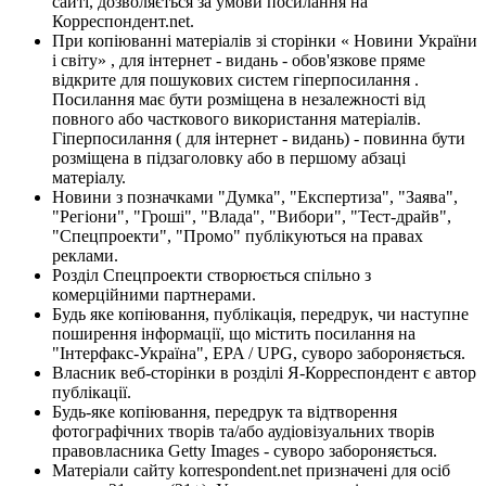
сайті, дозволяється за умови посилання на
Корреспондент.net.
При копіюванні матеріалів зі сторінки « Новини України
і світу» , для інтернет - видань - обов'язкове пряме
відкрите для пошукових систем гіперпосилання .
Посилання має бути розміщена в незалежності від
повного або часткового використання матеріалів.
Гіперпосилання ( для інтернет - видань) - повинна бути
розміщена в підзаголовку або в першому абзаці
матеріалу.
Новини з позначками "Думка", "Експертиза", "Заява",
"Регіони", "Гроші", "Влада", "Вибори", "Тест-драйв",
"Спецпроекти", "Промо" публікуються на правах
реклами.
Розділ Спецпроекти створюється спільно з
комерційними партнерами.
Будь яке копіювання, публікація, передрук, чи наступне
поширення інформації, що містить посилання на
"Інтерфакс-Україна", EPA / UPG, суворо забороняється.
Власник веб-сторінки в розділі Я-Корреспондент є автор
публікації.
Будь-яке копіювання, передрук та відтворення
фотографічних творів та/або аудіовізуальних творів
правовласника Getty Images - суворо забороняється.
Матеріали сайту korrespondent.net призначені для осіб