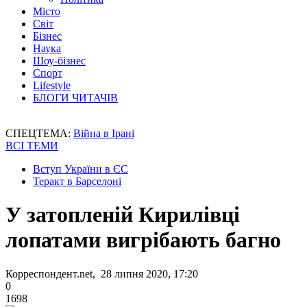
Місто
Світ
Бізнес
Наука
Шоу-бізнес
Спорт
Lifestyle
БЛОГИ ЧИТАЧІВ
СПЕЦТЕМА:
Війна в Ірані
ВСІ ТЕМИ
Вступ України в ЄС
Теракт в Барселоні
У затопленій Кирилівці
лопатами вигрібають багно
Корреспондент.net, 28 липня 2020, 17:20
0
1698