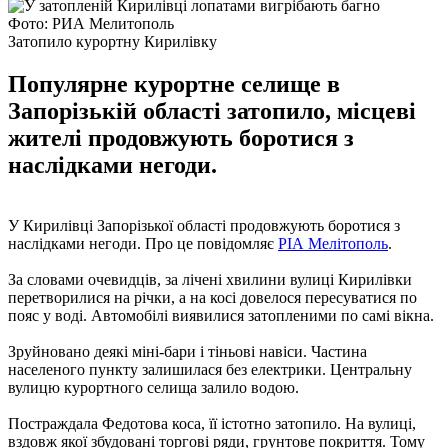
Фото: РИА Мелитополь
Затопило курортну Кирилівку
Популярне курортне селище в
Запорізькій області затопило, місцеві
жителі продовжують боротися з
наслідками негоди.
У Кирилівці Запорізької області продовжують боротися з
наслідками негоди. Про це повідомляє
РІА Мелітополь
.
За словами очевидців, за лічені хвилини вулиці Кирилівки
перетворилися на річки, а на косі довелося пересуватися по
пояс у воді. Автомобілі виявилися затопленими по самі вікна.
Зруйновано деякі міні-бари і тіньові навіси. Частина
населеного пункту залишилася без електрики. Центральну
вулицю курортного селища залило водою.
Постраждала Федотова коса, її істотно затопило. На вулиці,
вздовж якої збудовані торгові ряди, грунтове покриття. Тому