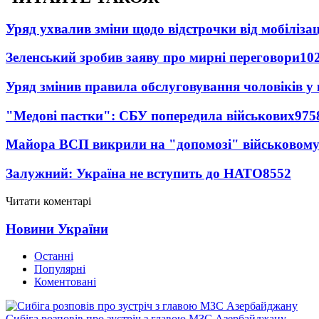
Уряд ухвалив зміни щодо відстрочки від мобілізац
Зеленський зробив заяву про мирні переговори
10
Уряд змінив правила обслуговування чоловіків у
"Медові пастки": СБУ попередила військових
975
Майора ВСП викрили на "допомозі" військовому
Залужний: Україна не вступить до НАТО
8552
Читати коментарі
Новини України
Останні
Популярні
Коментовані
Сибіга розповів про зустріч з главою МЗС Азербайджану