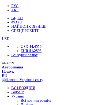
РУС
УКР
ВІДЕО
ФОТО
НАЙПОПУЛЯРНІШІ
СПЕЦПРОЕКТИ
USD
USD
44.4559
EUR
51.2598
Всі курси валют
44.4559
Авторизація
Пошук
RU
ВСІ РОЗДІЛИ
Головна
Україна
Всі новини розділу
Політика