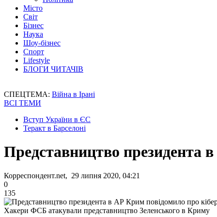
Місто
Світ
Бізнес
Наука
Шоу-бізнес
Спорт
Lifestyle
БЛОГИ ЧИТАЧІВ
СПЕЦТЕМА:
Війна в Ірані
ВСІ ТЕМИ
Вступ України в ЄС
Теракт в Барселоні
Представництво президента в
Корреспондент.net, 29 липня 2020, 04:21
0
135
Хакери ФСБ атакували представництво Зеленського в Криму