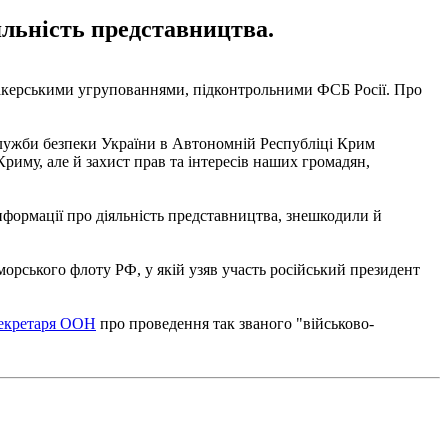
яльність представництва.
хакерськими угрупованнями, підконтрольними ФСБ Росії. Про
Служби безпеки України в Автономній Республіці Крим
риму, але й захист прав та інтересів наших громадян,
нформації про діяльність представництва, знешкодили й
орського флоту РФ, у якій узяв участь російський президент
секретаря ООН
про проведення так званого "військово-