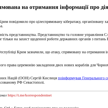
ямована на отримання інформації про ді
Крим повідомило про цілеспрямовану кібератаку, організовану 
а.
льність представництва. Представництво та головне управління 
 тільки на захист щоденної роботи державних органів з питань К
еспубліці Крим зазначили, що атаку, спрямовану на отримання і
ого права церемонію закладення двох нових кораблів для Чорном
наних Націй (ООН) Сергій Кислиця
поінформував Генерального 
ксованому РФ Севастополі.
канал
https://t.me/korrespondentnet