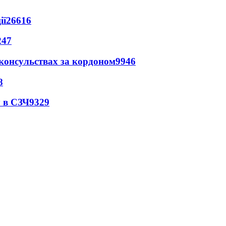
ії
26616
247
 консульствах за кордоном
9946
8
 в СЗЧ
9329