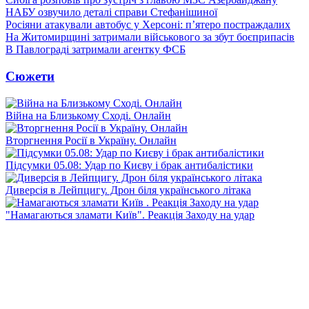
НАБУ озвучило деталі справи Стефанішиної
Росіяни атакували автобус у Херсоні: п’ятеро постраждалих
На Житомирщині затримали військового за збут боєприпасів
В Павлограді затримали агентку ФСБ
Сюжети
Війна на Близькому Сході. Онлайн
Вторгнення Росії в Україну. Онлайн
Підсумки 05.08: Удар по Києву і брак антибалістики
Диверсія в Лейпцигу. Дрон біля українського літака
"Намагаються зламати Київ". Реакція Заходу на удар