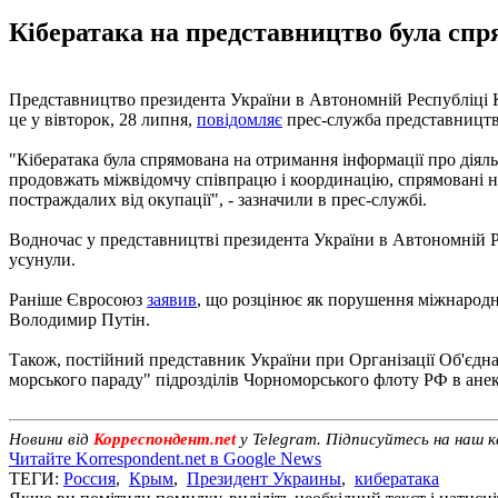
Кібератака на представництво була спр
Представництво президента України в Автономній Республіці 
це у вівторок, 28 липня,
повідомляє
прес-служба представництв
"Кібератака була спрямована на отримання інформації про дія
продовжать міжвідомчу співпрацю і координацію, спрямовані не
постраждалих від окупації", - зазначили в прес-службі.
Водночас у представництві президента України в Автономній Р
усунули.
Раніше Євросоюз
заявив
, що розцінює як порушення міжнародн
Володимир Путін.
Також, постійний представник України при Організації Об'єд
морського параду" підрозділів Чорноморського флоту РФ в ане
Новини від
Корреспондент.net
у Telegram. Підписуйтесь на наш 
Читайте Korrespondent.net в Google News
ТЕГИ:
Россия
,
Крым
,
Президент Украины
,
кибератака