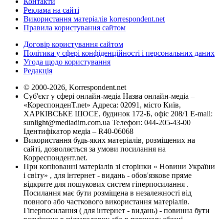
Контакти
Реклама на сайті
Використання матеріалів korrespondent.net
Правила користування сайтом
Договір користування сайтом
Політика у сфері конфіденційності і персональних даних
Угода щодо користування
Редакція
© 2000-2026, Korrespondent.net
Суб'єкт у сфері онлайн-медіа Назва онлайн-медіа –
«КореспонденТ.net» Адреса: 02091, місто Київ,
ХАРКІВСЬКЕ ШОСЕ, будинок 172-Б, офіс 208/1 E-mail:
sunlight@mediadim.com.ua
Телефон: 044-205-43-00
Ідентифікатор медіа – R40-06068
Використання будь-яких матеріалів, розміщених на
сайті, дозволяється за умови посилання на
Корреспондент.net.
При копіюванні матеріалів зі сторінки « Новини України
і світу» , для інтернет - видань - обов'язкове пряме
відкрите для пошукових систем гіперпосилання .
Посилання має бути розміщена в незалежності від
повного або часткового використання матеріалів.
Гіперпосилання ( для інтернет - видань) - повинна бути