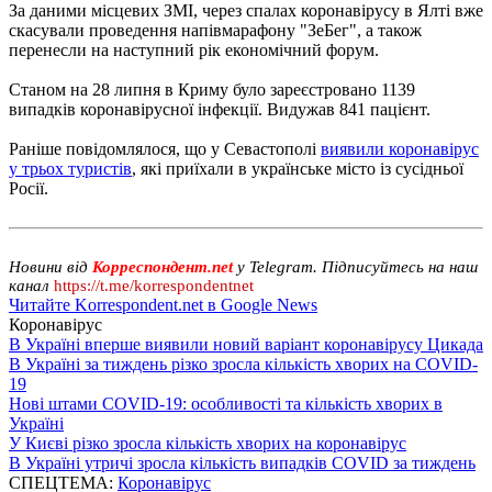
За даними місцевих ЗМІ, через спалах коронавірусу в Ялті вже
скасували проведення напівмарафону "ЗеБег", а також
перенесли на наступний рік економічний форум.
Станом на 28 липня в Криму було зареєстровано 1139
випадків коронавірусної інфекції. Видужав 841 пацієнт.
Раніше повідомлялося, що у Севастополі
виявили коронавірус
у трьох туристів
, які приїхали в українське місто із сусідньої
Росії.
Новини від
Корреспондент.net
у Telegram. Підписуйтесь на наш
канал
https://t.me/korrespondentnet
Читайте Korrespondent.net в Google News
Коронавірус
В Україні вперше виявили новий варіант коронавірусу Цикада
В Україні за тиждень різко зросла кількість хворих на COVID-
19
Нові штами COVID-19: особливості та кількість хворих в
Україні
У Києві різко зросла кількість хворих на коронавірус
В Україні утричі зросла кількість випадків COVID за тиждень
СПЕЦТЕМА:
Коронавірус