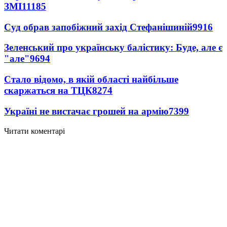
ЗМІ
11185
Суд обрав запобіжний захід Стефанішиній
9916
Зеленський про українську балістику: Буде, але є
"але"
9694
Стало відомо, в якій області найбільше
скаржаться на ТЦК
8274
Україні не вистачає грошей на армію
7399
Читати коментарі