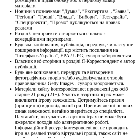
розміщена в підзаголовку або в першому абзаці
матеріалу.
Новини з позначками "Думка", "Експертиза", "Заява",
"Регіони", "Гроші", "Влада", "Вибори", "Тест-драйв",
"Спецпроекти", "Промо" публікуються на правах
реклами.
Розділ Спецпроекти створюється спільно з
комерційними партнерами.
Будь яке копіювання, публікація, передрук, чи наступне
поширення інформації, що містить посилання на
"Інтерфакс-Україна", EPA / UPG, суворо забороняється.
Власник веб-сторінки в розділі Я-Корреспондент є автор
публікації.
Будь-яке копіювання, передрук та відтворення
фотографічних творів та/або аудіовізуальних творів
правовласника Getty Images - суворо забороняється.
Матеріали сайту korrespondent.net призначені для осіб
старше 21 року (21+). Участь в азартних іграх може
викликати ігрову залежність. Дотримуйтесь правил
(принципів) відповідальної гри. При виявленні перших
ознак залежності негайно зверніться до спеціаліста.
Пам'ятайте, що участь в азартних іграх не може бути
джерелом доходів або альтернативою роботі.
Інформаційний ресурс korrespondent.net не проводить
ігри на реальні та/або віртуальні гроші, також сайт не