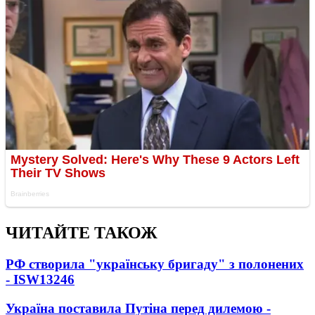
ЧИТАЙТЕ ТАКОЖ
РФ створила "українську бригаду" з полонених
- ISW
13246
Україна поставила Путіна перед дилемою -