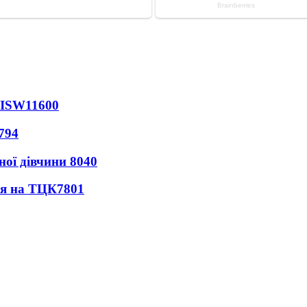
 ISW
11600
794
ної дівчини
8040
ся на ТЦК
7801