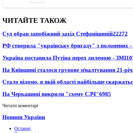
ЧИТАЙТЕ ТАКОЖ
Суд обрав запобіжний захід Стефанішиній
22272
РФ створила "українську бригаду" з полонених -
Україна поставила Путіна перед дилемою - ЗМІ
10
На Київщині сталося групове зґвалтування 21-річ
Стало відомо, в якій області найбільше скаржать
На Черкащині викрили "схему СЗЧ"
6985
Читати коментарі
Новини України
Останні