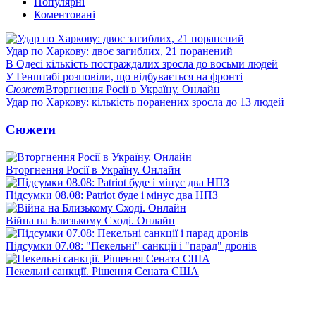
Популярні
Коментовані
Удар по Харкову: двоє загиблих, 21 поранений
В Одесі кількість постраждалих зросла до восьми людей
У Генштабі розповіли, що відбувається на фронті
Сюжет
Вторгнення Росії в Україну. Онлайн
Удар по Харкову: кількість поранених зросла до 13 людей
Сюжети
Вторгнення Росії в Україну. Онлайн
Підсумки 08.08: Patriot буде і мінус два НПЗ
Війна на Близькому Сході. Онлайн
Підсумки 07.08: "Пекельні" санкції і "парад" дронів
Пекельні санкції. Рішення Сената США