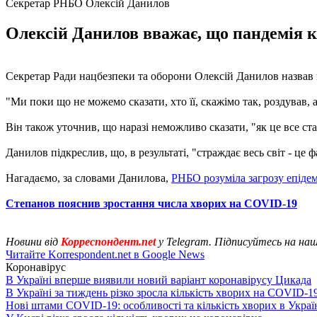
Секретар РНБО Олексій Данилов
Олексій Данилов вважає, що пандемія ко
Секретар Ради нацбезпеки та оборони Олексій Данилов назвав 
"Ми поки що не можемо сказати, хто її, скажімо так, роздував, а
Він також уточнив, що наразі неможливо сказати, "як це все ста
Данилов підкреслив, що, в результаті, "страждає весь світ - це ф
Нагадаємо, за словами Данилова,
РНБО розуміла загрозу епідем
Степанов пояснив зростання числа хворих на COVID-19
Новини від
Корреспондент.net
у Telegram. Підписуйтесь на на
Читайте Korrespondent.net в Google News
Коронавірус
В Україні вперше виявили новий варіант коронавірусу Цикада
В Україні за тиждень різко зросла кількість хворих на COVID-1
Нові штами COVID-19: особливості та кількість хворих в Украї