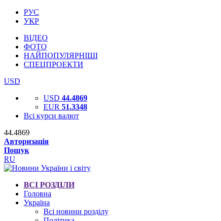
РУС
УКР
ВІДЕО
ФОТО
НАЙПОПУЛЯРНІШІ
СПЕЦПРОЕКТИ
USD
USD
44.4869
EUR
51.3348
Всі курси валют
44.4869
Авторизація
Пошук
RU
ВСІ РОЗДІЛИ
Головна
Україна
Всі новини розділу
Політика