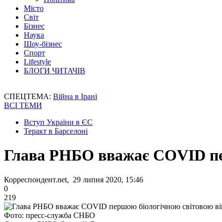
Місто
Світ
Бізнес
Наука
Шоу-бізнес
Спорт
Lifestyle
БЛОГИ ЧИТАЧІВ
СПЕЦТЕМА:
Війна в Ірані
ВСІ ТЕМИ
Вступ України в ЄС
Теракт в Барселоні
Глава РНБО вважає COVID пе
Корреспондент.net, 29 липня 2020, 15:46
0
219
Фото: пресс-служба СНБО