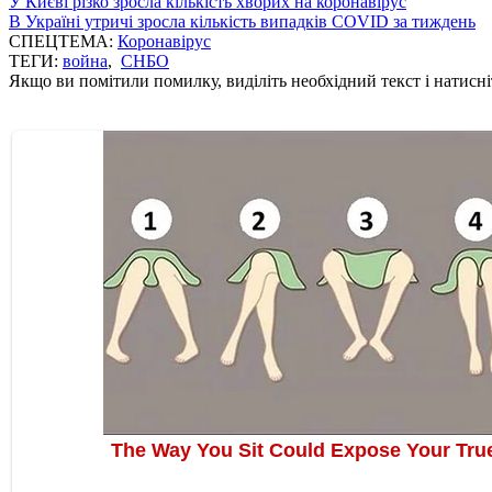
У Києві різко зросла кількість хворих на коронавірус
В Україні утричі зросла кількість випадків COVID за тиждень
СПЕЦТЕМА:
Коронавірус
ТЕГИ:
война
,
СНБО
Якщо ви помітили помилку, виділіть необхідний текст і натисніт