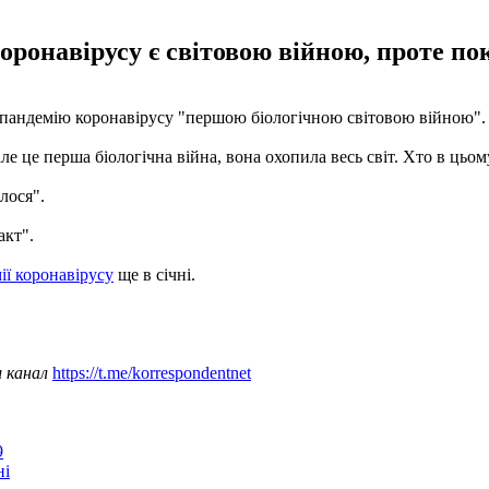
ронавірусу є світовою війною, проте поки
пандемію коронавірусу "першою біологічною світовою війною". П
ле це перша біологічна війна, вона охопила весь світ. Хто в цьому
лося".
акт".
ії коронавірусу
ще в січні.
ш канал
https://t.me/korrespondentnet
9
ні