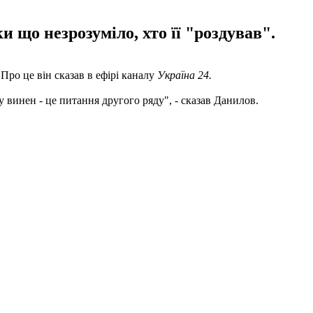
 що незрозуміло, хто її "роздував".
ро це він сказав в ефірі каналу
Україна 24.
 винен - ​​це питання другого ряду", - сказав Данилов.