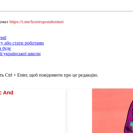
канал
https://t.me/korrespondentnet
мії
ту або стати роботами
н буде
ії української школи
ь Ctrl + Enter, щоб повідомити про це редакцію.