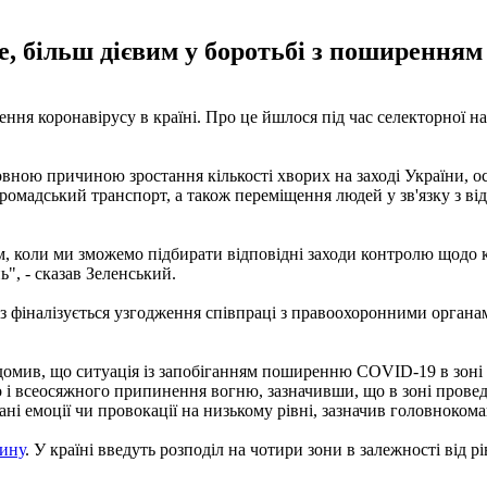
е, більш дієвим у боротьбі з поширенням
 коронавірусу в країні. Про це йшлося під час селекторної на
ною причиною зростання кількості хворих на заході України, осо
омадський транспорт, а також переміщення людей у зв'язку з від
, коли ми зможемо підбирати відповідні заходи контролю щодо к
", - сказав Зеленський.
аз фіналізується узгодження співпраці з правоохоронними орган
мив, що ситуація із запобіганням поширенню COVID-19 в зоні п
 і всеосяжного припинення вогню, зазначивши, що в зоні провед
ні емоції чи провокації на низькому рівні, зазначив головноком
ину
. У країні введуть розподіл на чотири зони в залежності від р