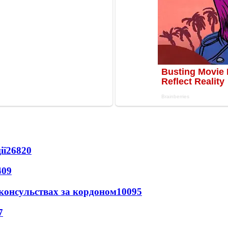
ії
26820
409
 консульствах за кордоном
10095
7