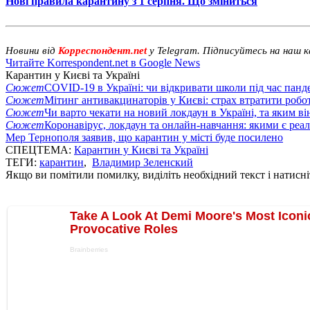
Нові правила карантину з 1 серпня. Що зміниться
Новини від
Корреспондент.net
у Telegram. Підписуйтесь на наш 
Читайте Korrespondent.net в Google News
Карантин у Києві та Україні
Сюжет
COVID-19 в Україні: чи відкривати школи під час панде
Сюжет
Мітинг антивакцинаторів у Києві: страх втратити робо
Сюжет
Чи варто чекати на новий локдаун в Україні, та яким ві
Сюжет
Коронавірус, локдаун та онлайн-навчання: якими є реал
Мер Тернополя заявив, що карантин у місті буде посилено
СПЕЦТЕМА:
Карантин у Києві та Україні
ТЕГИ:
карантин
,
Владимир Зеленский
Якщо ви помітили помилку, виділіть необхідний текст і натисніт