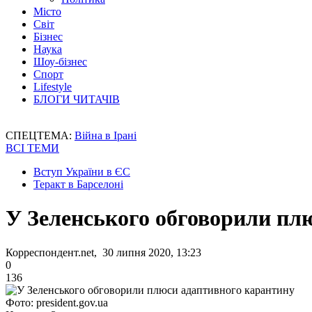
Місто
Світ
Бізнес
Наука
Шоу-бізнес
Спорт
Lifestyle
БЛОГИ ЧИТАЧІВ
СПЕЦТЕМА:
Війна в Ірані
ВСІ ТЕМИ
Вступ України в ЄС
Теракт в Барселоні
У Зеленського обговорили пл
Корреспондент.net, 30 липня 2020, 13:23
0
136
Фото: president.gov.ua