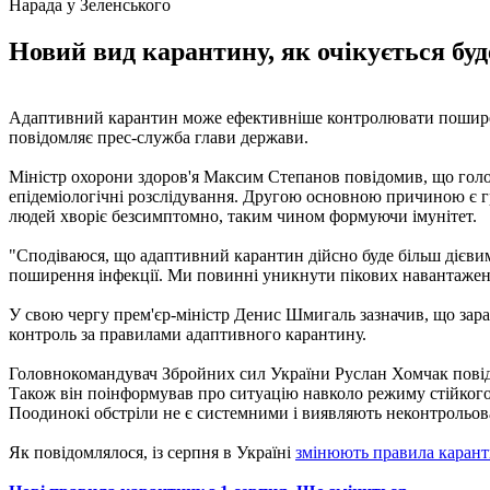
Нарада у Зеленського
Новий вид карантину, як очікується буд
Адаптивний карантин може ефективніше контролювати поширення
повідомляє прес-служба глави держави.
Міністр охорони здоров'я Максим Степанов повідомив, що голов
епідеміологічні розслідування. Другою основною причиною є гр
людей хворіє безсимптомно, таким чином формуючи імунітет.
"Сподіваюся, що адаптивний карантин дійсно буде більш дієвим
поширення інфекції. Ми повинні уникнути пікових навантажень
У свою чергу прем'єр-міністр Денис Шмигаль зазначив, що зар
контроль за правилами адаптивного карантину.
Головнокомандувач Збройних сил України Руслан Хомчак повідо
Також він поінформував про ситуацію навколо режиму стійкого
Поодинокі обстріли не є системними і виявляють неконтрольова
Як повідомлялося, із серпня в Україні
змінюють правила карант