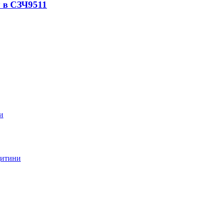
 в СЗЧ
9511
дитини