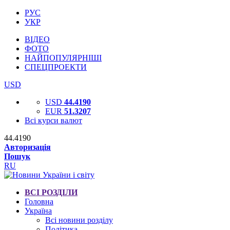
РУС
УКР
ВІДЕО
ФОТО
НАЙПОПУЛЯРНІШІ
СПЕЦПРОЕКТИ
USD
USD
44.4190
EUR
51.3207
Всі курси валют
44.4190
Авторизація
Пошук
RU
ВСІ РОЗДІЛИ
Головна
Україна
Всі новини розділу
Політика