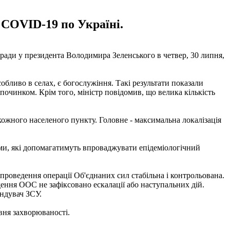
 COVID-19 по Україні.
ради у президента Володимира Зеленського в четвер, 30 липня,
бливо в селах, є богослужіння. Такі результати показали
починком. Крім того, міністр повідомив, що велика кількість
ожного населеного пункту. Головне - максимальна локалізація
ами, які допомагатимуть впроваджувати епідеміологічний
роведення операції Об'єднаних сил стабільна і контрольована.
ення ООС не зафіксовано ескалації або наступальних дій.
андувач ЗСУ.
івня захворюваності.