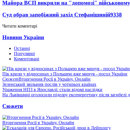
Майора ВСП викрили на "допомозі" військовому
Суд обрав запобіжний захід Стефанішиній
9338
Читати коментарі
Новини України
Останні
Популярні
Коментовані
Пік кризи у відносинах з Польщею вже минув - посол України
Сюжет
Вторгнення Росії в Україну. Онлайн
Зеленський звільнив послів у чотирьох країнах
Ураження НПЗ в Ярославлі: стали відомі наслідки
На Львівщині оголосили підозру ексенергетику після загибелі 
Сюжети
Вторгнення Росії в Україну. Онлайн