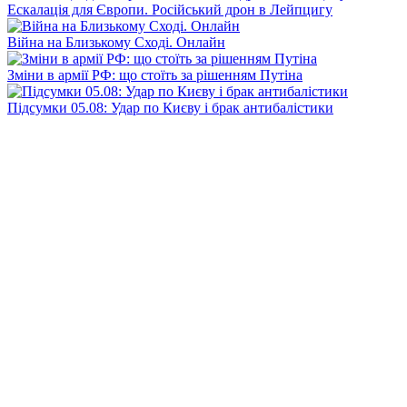
Ескалація для Європи. Російський дрон в Лейпцигу
Війна на Близькому Сході. Онлайн
Зміни в армії РФ: що стоїть за рішенням Путіна
Підсумки 05.08: Удар по Києву і брак антибалістики