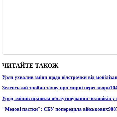
ЧИТАЙТЕ ТАКОЖ
Уряд ухвалив зміни щодо відстрочки від мобілізац
Зеленський зробив заяву про мирні переговори
10
Уряд змінив правила обслуговування чоловіків у
"Медові пастки": СБУ попередила військових
988