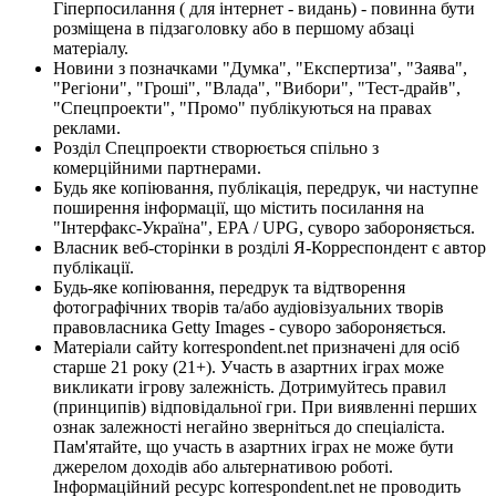
Гіперпосилання ( для інтернет - видань) - повинна бути
розміщена в підзаголовку або в першому абзаці
матеріалу.
Новини з позначками "Думка", "Експертиза", "Заява",
"Регіони", "Гроші", "Влада", "Вибори", "Тест-драйв",
"Спецпроекти", "Промо" публікуються на правах
реклами.
Розділ Спецпроекти створюється спільно з
комерційними партнерами.
Будь яке копіювання, публікація, передрук, чи наступне
поширення інформації, що містить посилання на
"Інтерфакс-Україна", EPA / UPG, суворо забороняється.
Власник веб-сторінки в розділі Я-Корреспондент є автор
публікації.
Будь-яке копіювання, передрук та відтворення
фотографічних творів та/або аудіовізуальних творів
правовласника Getty Images - суворо забороняється.
Матеріали сайту korrespondent.net призначені для осіб
старше 21 року (21+). Участь в азартних іграх може
викликати ігрову залежність. Дотримуйтесь правил
(принципів) відповідальної гри. При виявленні перших
ознак залежності негайно зверніться до спеціаліста.
Пам'ятайте, що участь в азартних іграх не може бути
джерелом доходів або альтернативою роботі.
Інформаційний ресурс korrespondent.net не проводить