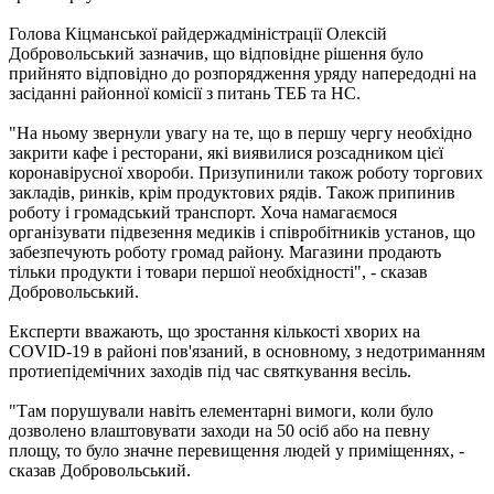
Голова Кіцманської райдержадміністрації Олексій
Добровольський зазначив, що відповідне рішення було
прийнято відповідно до розпорядження уряду напередодні на
засіданні районної комісії з питань ТЕБ ​​та НС.
"На ньому звернули увагу на те, що в першу чергу необхідно
закрити кафе і ресторани, які виявилися розсадником цієї
коронавірусної хвороби. Призупинили також роботу торгових
закладів, ринків, крім продуктових рядів. Також припинив
роботу і громадський транспорт. Хоча намагаємося
організувати підвезення медиків і співробітників установ, що
забезпечують роботу громад району. Магазини продають
тільки продукти і товари першої необхідності", - сказав
Добровольський.
Експерти вважають, що зростання кількості хворих на
COVID-19 в районі пов'язаний, в основному, з недотриманням
протиепідемічних заходів під час святкування весіль.
"Там порушували навіть елементарні вимоги, коли було
дозволено влаштовувати заходи на 50 осіб або на певну
площу, то було значне перевищення людей у приміщеннях, -
сказав Добровольський.