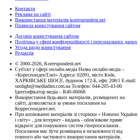
Контакти
Реклама на сайті
Використання матеріалів korrespondent.net
Правила користування сайтом
Договір користування сайтом
Політика у сфері конфіденційності і персональних даних
Угода щодо користування
Редакція
© 2000-2026, Korrespondent.net
Суб'єкт у сфері онлайн-медіа Назва онлайн-медіа –
«КореспонденТ.net» Адреса: 02091, місто Київ,
ХАРКІВСЬКЕ ШОСЕ, будинок 172-Б, офіс 208/1 E-mail:
sunlight@mediadim.com.ua
Телефон: 044-205-43-00
Ідентифікатор медіа – R40-06068
Використання будь-яких матеріалів, розміщених на
сайті, дозволяється за умови посилання на
Корреспондент.net.
При копіюванні матеріалів зі сторінки « Новини України
і світу» , для інтернет - видань - обов'язкове пряме
відкрите для пошукових систем гіперпосилання .
Посилання має бути розміщена в незалежності від
повного або часткового використання матеріалів.