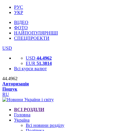
РУС
УКР
ВІДЕО
ФОТО
НАЙПОПУЛЯРНІШІ
СПЕЦПРОЕКТИ
USD
USD
44.4962
EUR
51.3814
Всі курси валют
44.4962
Авторизація
Пошук
RU
ВСІ РОЗДІЛИ
Головна
Україна
Всі новини розділу
Політика