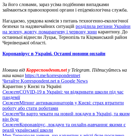
За його словами, зараз усіма подібними випадками
займаються правоохоронні органи і епідеміологічна служба.
Нагадаємо, урядова комісія з питань техногенно-екологічної
безпеки та надзвичайних ситуацій
розділила регіони України
на зелену, жовту, помаранчеву і червону зони
карантину. До
останньої віднесли Луцьк, Тернопіль та Кіцманський район
Чернівецької області.
Коронавірус в Україні. Останні новини онлайн
Новини від
Корреспондент.net
у Telegram. Підписуйтесь на
наш канал
https://t.me/korrespondentnet
Читайте Korrespondent.net в Google News
Карантин у Києві та Україні
Сюжет
COVID-19 в Україні: чи відкривати школи під час
пандемії
Сюжет
Мітинг антивакцинаторів у Києві: страх втратити
роботу або стати роботами
Сюжет
Чи варто чекати на новий локдаун в Україні, та яким
він буде
Сюжет
Коронавірус, локдаун та онлайн-навчання: якими є
реалії української школи
Мер Тернополя заявив, що карантин у місті буде посилено