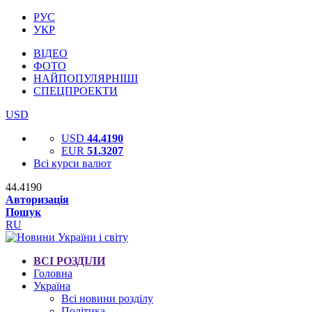
РУС
УКР
ВІДЕО
ФОТО
НАЙПОПУЛЯРНІШІ
СПЕЦПРОЕКТИ
USD
USD
44.4190
EUR
51.3207
Всі курси валют
44.4190
Авторизація
Пошук
RU
ВСІ РОЗДІЛИ
Головна
Україна
Всі новини розділу
Політика