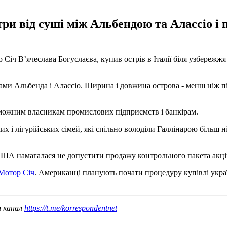
ри від суші між Альбендою та Алассіо і 
іч В’ячеслава Богуслаєва, купив острів в Італії біля узбережжя
тами Альбенда і Алассіо. Ширина і довжина острова - менш ніж пі
 заможним власникам промислових підприємств і банкірам.
х і лігурійських сімей, які спільно володіли Галлінарою більш н
США намагалася не допустити продажу контрольного пакета акцій 
Мотор Січ
. Американці планують почати процедуру купівлі укр
ш канал
https://t.me/korrespondentnet