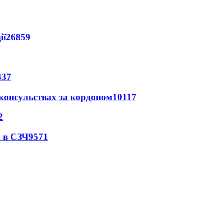
ії
26859
437
 консульствах за кордоном
10117
2
 в СЗЧ
9571