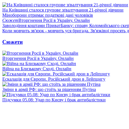
На Київщині сталося групове зґвалтування 21-річної дівчини
Міноборони отримає податкові дані чоловіків
Сюжет
Вторгнення Росії в Україну. Онлайн
Заволодіння коштами ПриватБанку: справу Коломойського скер
Коли мовчить зв'язок - мовчить уся бригада. Зв'язківці просять
Сюжети
Вторгнення Росії в Україну. Онлайн
Війна на Близькому Сході. Онлайн
Ескалація для Європи. Російський дрон в Лейпцигу
Зміни в армії РФ: що стоїть за рішенням Путіна
Підсумки 05.08: Удар по Києву і брак антибалістики