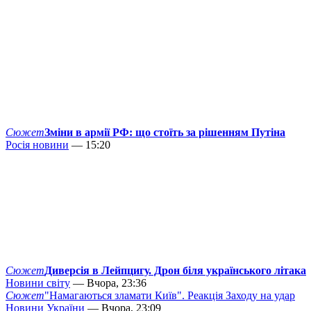
Сюжет
Зміни в армії РФ: що стоїть за рішенням Путіна
Росія новини
— 15:20
Сюжет
Диверсія в Лейпцигу. Дрон біля українського літака
Новини світу
— Вчора, 23:36
Сюжет
"Намагаються зламати Київ". Реакція Заходу на удар
Новини України
— Вчора, 23:09