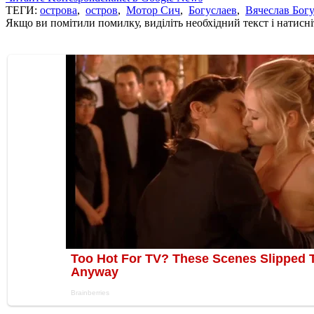
ТЕГИ:
острова
,
остров
,
Мотор Сич
,
Богуслаев
,
Вячеслав Бог
Якщо ви помітили помилку, виділіть необхідний текст і натисніт