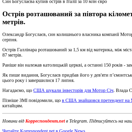
Син Богуслаєва купив острів в Італії за 10 млн євро
Острів розташований за півтора кіломет
метрів.
Олександр Богуслаєв, син колишнього власника компанії Мотор С
серпня.
Острів Галлінара розташований за 1,5 км від материка, між міс
87 метрів.
Раніше він належав католицькій церкві, а останні 150 років -
Як пише видання, Богуслаєв придбав його у дев'яти п’ємонтськи
цього року і завершилися 17 липня.
Нагадаємо, що
США шукали інвесторів для Мотор Січ
. Влада 
Пізніше ЗМІ повідомили, що
в США знайшовся претендент на 
китайцям.
Новини від
Корреспондент.net
в Telegram. Підписуйтесь на на
Читайте Korrespondent.net в Google News