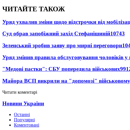
ЧИТАЙТЕ ТАКОЖ
Уряд ухвалив зміни щодо відстрочки від мобілізац
Суд обрав запобіжний захід Стефанішиній
10743
Зеленський зробив заяву про мирні переговори
10
Уряд змінив правила обслуговування чоловіків у
"Медові пастки": СБУ попередила військових
991
Майора ВСП викрили на "допомозі" військовому
Читати коментарі
Новини України
Останні
Популярні
Коментовані