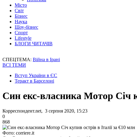
Місто
Світ
Бізнес
Наука
Шоу-бізнес
Спорт
Lifestyle
БЛОГИ ЧИТАЧІВ
СПЕЦТЕМА:
Війна в Ірані
ВСІ ТЕМИ
Вступ України в ЄС
Теракт в Барселоні
Син екс-власника Мотор Січ ку
Корреспондент.net, 3 серпня 2020, 15:23
0
868
Фото: corriere.it