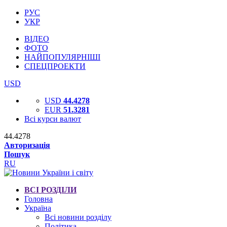
РУС
УКР
ВІДЕО
ФОТО
НАЙПОПУЛЯРНІШІ
СПЕЦПРОЕКТИ
USD
USD
44.4278
EUR
51.3281
Всі курси валют
44.4278
Авторизація
Пошук
RU
ВСІ РОЗДІЛИ
Головна
Україна
Всі новини розділу
Політика