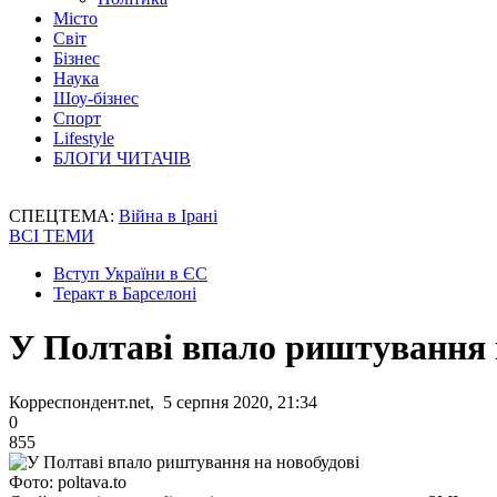
Місто
Світ
Бізнес
Наука
Шоу-бізнес
Спорт
Lifestyle
БЛОГИ ЧИТАЧІВ
СПЕЦТЕМА:
Війна в Ірані
ВСІ ТЕМИ
Вступ України в ЄС
Теракт в Барселоні
У Полтаві впало риштування 
Корреспондент.net, 5 серпня 2020, 21:34
0
855
Фото: poltava.to