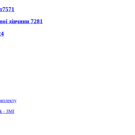
т
7571
ної дівчини
7281
24
омплекту
k - ЗМІ