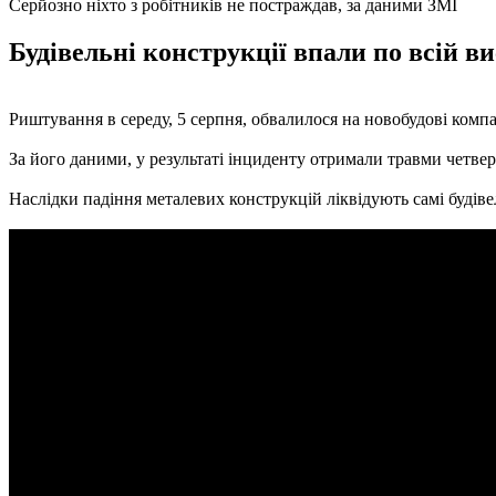
Серйозно ніхто з робітників не постраждав, за даними ЗМІ
Будівельні конструкції впали по всій ви
Риштування в середу, 5 серпня, обвалилося на новобудові ком
За його даними, у результаті інциденту отримали травми четверо
Наслідки падіння металевих конструкцій ліквідують самі будівел