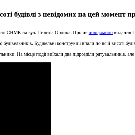
соті будівлі з невідомих на цей момент п
панії СНМК на вул. Пилипа Орлика. Про це
повідомило
видання П
 будівельників. Будівельні конструкції впали по всій висоті буд
ьники. На місце події виїхали два підрозділи рятувальників, але 