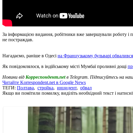
За інформацією видання, робітники вже завершували роботу і пр
не постраждав.
Нагадаємо, раніше в Одесі
на Французькому бульварі обваливс
Як повідомлялося, в індійському місті Мумбаї проливні дощі
пр
Новини від
Корреспондент.net
в Telegram. Підписуйтесь на на
Читайте Korrespondent.net в Google News
ТЕГИ:
Полтава
,
стройка
,
инцидент
,
обвал
Якщо ви помітили помилку, виділіть необхідний текст і натисніт