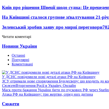
Київ про рішення Швеції щодо судна: Це прецеден
На Київщині сталося групове зґвалтування 21-річ
Зеленський зробив заяву про мирні переговори
70
Читати коментарі
Новини України
Останні
Популярні
Коментовані
У ДСНС повідомили нові деталі атаки РФ на Київщину
ЗСУ отримали нове спорядження Бундесверу: що входить до к
Сюжет
Вторгнення Росії в Україну. Онлайн
Маск проти бажання України бити по пускових РФ через Starlin
Атака РФ на Київщину: три жертви, серед них дитина
Сюжети