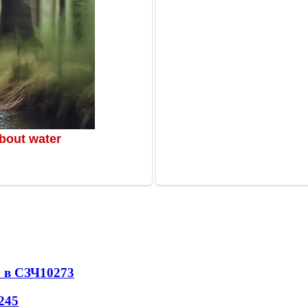
 в СЗЧ
10273
245