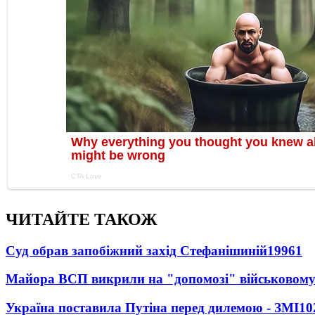
ЧИТАЙТЕ ТАКОЖ
Суд обрав запобіжний захід Стефанішиній
19961
Майора ВСП викрили на "допомозі" військовому
Україна поставила Путіна перед дилемою - ЗМІ
10