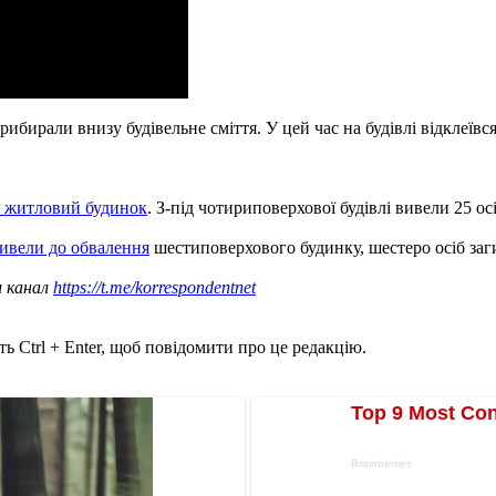
ибирали внизу будівельне сміття. У цей час на будівлі відклеївс
я житловий будинок
. З-під чотириповерхової будівлі вивели 25 о
ивели до обвалення
шестиповерхового будинку, шестеро осіб заг
ш канал
https://t.me/korrespondentnet
ь Ctrl + Enter, щоб повідомити про це редакцію.