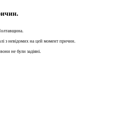
ричин.
олтавщина.
івлі з невідомих на цей момент причин.
вони не були задіяні.