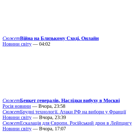
Сюжет
Війна на Близькому Сході. Онлайн
Новини світу
— 04:02
Сюжет
Бенкет генералів. Наслідки вибуху в Москві
Росія новини
— Вчора, 23:58
Сюжет
Брудні технології. Атаки РФ на вибори у Франції
Новини світу
— Вчора, 23:39
Сюжет
Ескалація для Європи. Російський дрон в Лейпцигу
Новини світу
— Вчора, 17:07