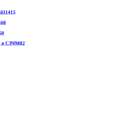
ії
11415
568
50
 в СЗЧ
9882