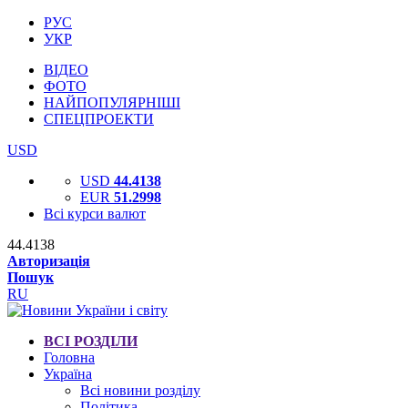
РУС
УКР
ВІДЕО
ФОТО
НАЙПОПУЛЯРНІШІ
СПЕЦПРОЕКТИ
USD
USD
44.4138
EUR
51.2998
Всі курси валют
44.4138
Авторизація
Пошук
RU
ВСІ РОЗДІЛИ
Головна
Україна
Всі новини розділу
Політика