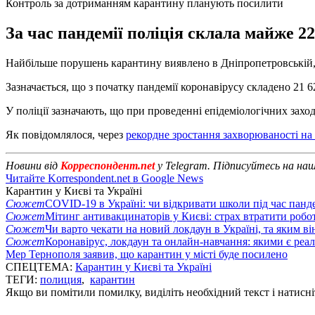
Контроль за дотриманням карантину планують посилити
За час пандемії поліція склала майже 2
Найбільше порушень карантину виявлено в Дніпропетровській, Ха
Зазначається, що з початку пандемії коронавірусу складено 21 
У поліції зазначають, що при проведенні епідеміологічних захо
Як повідомлялося, через
рекордне зростання захворюваності на
Новини від
Корреспондент.net
у Telegram. Підписуйтесь на на
Читайте Korrespondent.net в Google News
Карантин у Києві та Україні
Сюжет
COVID-19 в Україні: чи відкривати школи під час панде
Сюжет
Мітинг антивакцинаторів у Києві: страх втратити робо
Сюжет
Чи варто чекати на новий локдаун в Україні, та яким ві
Сюжет
Коронавірус, локдаун та онлайн-навчання: якими є реал
Мер Тернополя заявив, що карантин у місті буде посилено
СПЕЦТЕМА:
Карантин у Києві та Україні
ТЕГИ:
полиция
,
карантин
Якщо ви помітили помилку, виділіть необхідний текст і натисніт