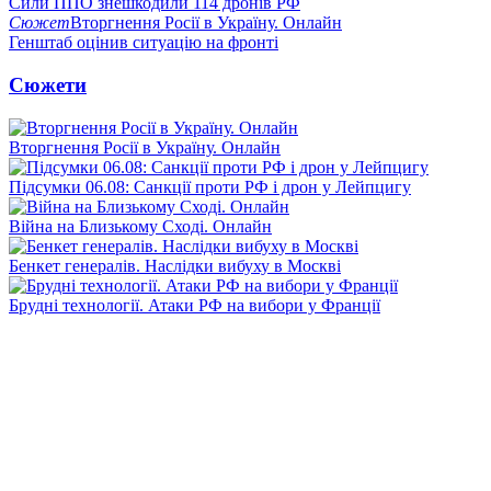
Сили ППО знешкодили 114 дронів РФ
Сюжет
Вторгнення Росії в Україну. Онлайн
Генштаб оцінив ситуацію на фронті
Сюжети
Вторгнення Росії в Україну. Онлайн
Підсумки 06.08: Санкції проти РФ і дрон у Лейпцигу
Війна на Близькому Сході. Онлайн
Бенкет генералів. Наслідки вибуху в Москві
Брудні технології. Атаки РФ на вибори у Франції