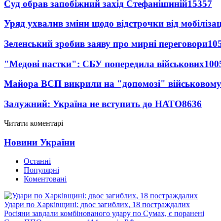
Суд обрав запобіжний захід Стефанішиній
15357
Уряд ухвалив зміни щодо відстрочки від мобілізац
Зеленський зробив заяву про мирні переговори
10
"Медові пастки": СБУ попередила військових
100
Майора ВСП викрили на "допомозі" військовому
Залужний: Україна не вступить до НАТО
8636
Читати коментарі
Новини України
Останні
Популярні
Коментовані
Удари по Харківщині: двоє загиблих, 18 постраждалих
Росіяни завдали комбінованого удару по Сумах, є поранені