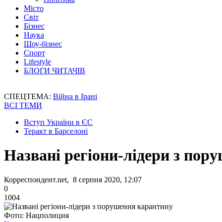
Місто
Світ
Бізнес
Наука
Шоу-бізнес
Спорт
Lifestyle
БЛОГИ ЧИТАЧІВ
СПЕЦТЕМА:
Війна в Ірані
ВСІ ТЕМИ
Вступ України в ЄС
Теракт в Барселоні
Названі регіони-лідери з пор
Корреспондент.net, 8 серпня 2020, 12:07
0
1004
Фото: Нацполиция