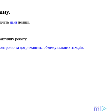
ину.
ідчать
дані
поліції.
лактичну роботу.
онтролю за дотриманням обмежувальних заходів.