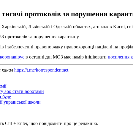
2 тисячі протоколів за порушення карант
рківській, Львівській і Одеській областях, а також в Києві, св
628 протоколів за порушення карантину.
дів і забезпеченні правопорядку правоохоронці націлені на профі
 коронавірус
в останні дні МОЗ має намір ініціювати
посилення к
ш канал
https://t.me/korrespondentnet
мії
ту або стати роботами
н буде
ії української школи
ь Ctrl + Enter, щоб повідомити про це редакцію.