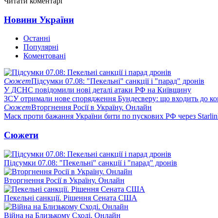
Читати коментарі
Новини України
Останні
Популярні
Коментовані
Сюжет
Підсумки 07.08: "Пекельні" санкції і "парад" дронів
У ДСНС повідомили нові деталі атаки РФ на Київщину
ЗСУ отримали нове спорядження Бундесверу: що входить до к
Сюжет
Вторгнення Росії в Україну. Онлайн
Маск проти бажання України бити по пускових РФ через Starlin
Сюжети
Підсумки 07.08: "Пекельні" санкції і "парад" дронів
Вторгнення Росії в Україну. Онлайн
Пекельні санкції. Рішення Сената США
Війна на Близькому Сході. Онлайн