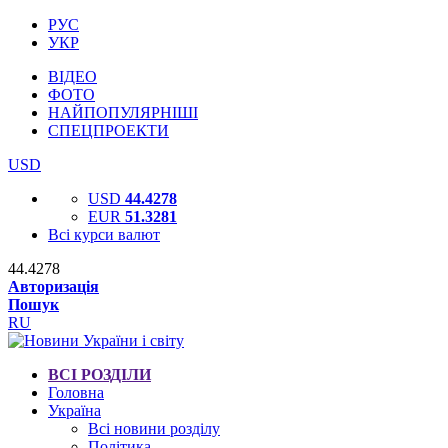
РУС
УКР
ВІДЕО
ФОТО
НАЙПОПУЛЯРНІШІ
СПЕЦПРОЕКТИ
USD
USD
44.4278
EUR
51.3281
Всі курси валют
44.4278
Авторизація
Пошук
RU
ВСІ РОЗДІЛИ
Головна
Україна
Всі новини розділу
Політика