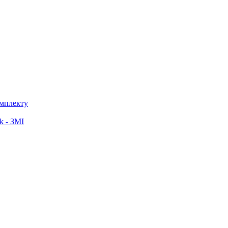
омплекту
k - ЗМІ