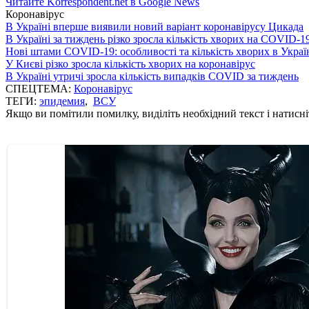
Читайте Korrespondent.net в Google News
Коронавірус
В Україні вперше виявили новий варіант коронавірусу Цикада
В Україні за тиждень різко зросла кількість хворих на COVID-1
Нові штами COVID-19: особливості та кількість хворих в Украї
У Києві різко зросла кількість хворих на коронавірус
В Україні утричі зросла кількість випадків COVID за тиждень
СПЕЦТЕМА:
Коронавірус
ТЕГИ:
эпидемия
,
ВСУ
Якщо ви помітили помилку, виділіть необхідний текст і натисніт