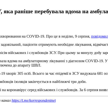
, яка раніше перебувала вдома на амбул
захворювання на COVID-19. Про це в неділю, 9 серпня,
повідоми
к задовільний, пацієнти отримують необхідне лікування, відмічаєт
вісім військових і службовців ЗСУ. При цьому за минулу добу за
ала вдома на амбулаторному лікуванні з діагнозом COVID-19. У з
ключена до апарату ШВЛ.
 хворіє 305 осіб. Всього за час епідемії в ЗСУ видужала 681 осо
жбовців ізоляція закінчується в найближчі три доби.
 на коронавірус серед військових і службовців. За 6 серпня вия
ш канал
https://t.me/korrespondentnet