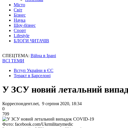
Місто
Світ
Бізнес
Наука
Шоу-бізнес
Спорт
Lifestyle
БЛОГИ ЧИТАЧІВ
СПЕЦТЕМА:
Війна в Ірані
ВСІ ТЕМИ
Вступ України в ЄС
Теракт в Барселоні
У ЗСУ новий летальний випа
Корреспондент.net, 9 серпня 2020, 18:34
0
709
Фото: facebook.com/Ukrmilitarymedic