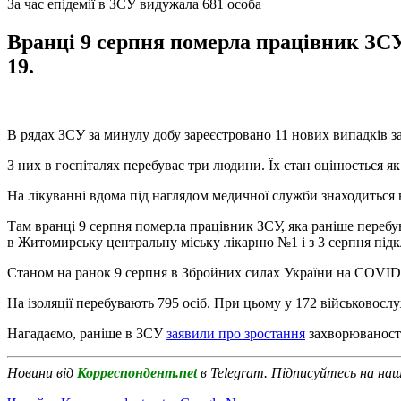
За час епідемії в ЗСУ видужала 681 особа
Вранці 9 серпня померла працівник ЗСУ
19.
В рядах ЗСУ за минулу добу зареєстровано 11 нових випадків 
З них в госпіталях перебуває три людини. Їх стан оцінюється я
На лікуванні вдома під наглядом медичної служби знаходиться 
Там вранці 9 серпня померла працівник ЗСУ, яка раніше перебув
в Житомирську центральну міську лікарню №1 і з 3 серпня під
Станом на ранок 9 серпня в Збройних силах України на COVID-19
На ізоляції перебувають 795 осіб. При цьому у 172 військовослу
Нагадаємо, раніше в ЗСУ
заявили про зростання
захворюваності
Новини від
Корреспондент.net
в Telegram. Підписуйтесь на на