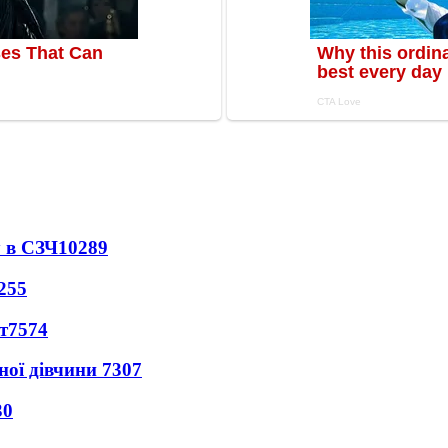
 в СЗЧ
10289
255
т
7574
ної дівчини
7307
30