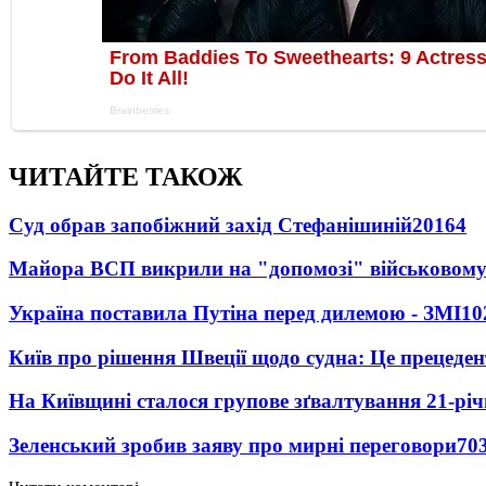
ЧИТАЙТЕ ТАКОЖ
Суд обрав запобіжний захід Стефанішиній
20164
Майора ВСП викрили на "допомозі" військовому
Україна поставила Путіна перед дилемою - ЗМІ
10
Київ про рішення Швеції щодо судна: Це прецеден
На Київщині сталося групове зґвалтування 21-річ
Зеленський зробив заяву про мирні переговори
70