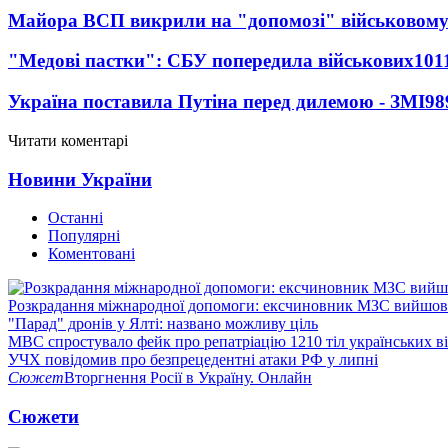
Майора ВСП викрили на "допомозі" військовому
"Медові пастки": СБУ попередила військових
101
Україна поставила Путіна перед дилемою - ЗМІ
98
Читати коментарі
Новини України
Останні
Популярні
Коментовані
Розкрадання міжнародної допомоги: ексчиновник МЗС вийшов 
"Парад" дронів у Ялті: названо можливу ціль
МВС спростувало фейк про репатріацію 1210 тіл українських в
УЧХ повідомив про безпрецедентні атаки РФ у липні
Сюжет
Вторгнення Росії в Україну. Онлайн
Сюжети