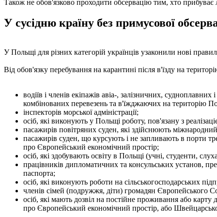
Також не обов'язково проходити обсервацію тим, хто прибуває 
У сусідню країну без примусової обсерва
У Польщі для різних категорій українців узаконили нові правил
Від обов'язку перебування на карантині після в'їзду на територ
водіїв і членів екіпажів авіа-, залізничних, судноплавни
комбінованих перевезень та в'їжджаючих на територію По
інспекторів морської адміністрації;
осіб, які виконують у Польщі роботу, пов'язану з реаліза
пасажирів повітряних суден, які здійснюють міжнародний 
пасажирів суден, що курсують і не запливають в порти тр
про Європейський економічний простір;
осіб, які здобувають освіту в Польщі (учні, студенти, слух
працівників дипломатичних та консульських установ, пред
паспорта;
осіб, які виконують роботи на сільськогосподарських під
членів сімей (подружжя, діти) громадян Європейського С
осіб, які мають дозвіл на постійне проживання або карту
про Європейський економічний простір, або Швейцарської К