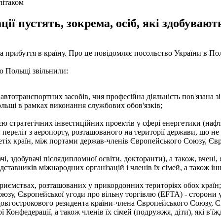
літаком
ції пустять, зокрема, осіб, які здобувают
а прибуття в країну. Про це повідомляє посольство України в По
ію Польщі звільнили:
х і автотранспортних засобів, чия професійна діяльність пов'язан
льщі в рамках виконання службових обов'язків;
цією стратегічних інвестиційних проектів у сфері енергетики (на
переліт з аеропорту, розташованого на території держави, що не 
етіх країн, між портами держав-членів Європейського Союзу, Єв
ачі, здобувачі післядипломної освіти, докторанти), а також, вчені
ставників міжнародних організацій і членів їх сімей, а також ін
приємствах, розташованих у прикордонних територіях обох країн;
оюзу, Європейської угоди про вільну торгівлю (EFTA) - сторони
 довгострокового резидента країни-члена Європейського Союзу, 
онфедерації, а також членів їх сімей (подружжя, діти), які в'ї