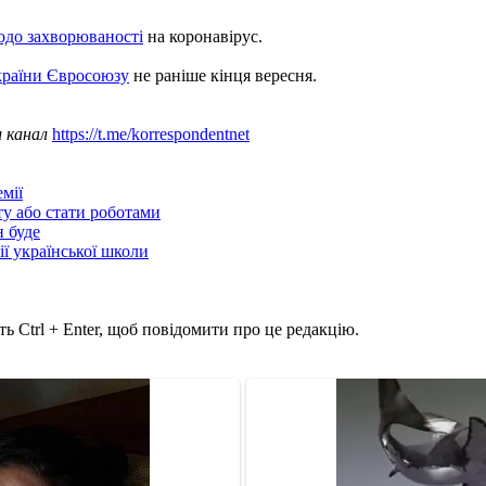
одо захворюваності
на коронавірус.
країни Євросоюзу
не раніше кінця вересня.
ш канал
https://t.me/korrespondentnet
мії
ту або стати роботами
н буде
ії української школи
ь Ctrl + Enter, щоб повідомити про це редакцію.