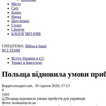
Місто
Світ
Бізнес
Наука
Шоу-бізнес
Спорт
Lifestyle
БЛОГИ ЧИТАЧІВ
СПЕЦТЕМА:
Війна в Ірані
ВСІ ТЕМИ
Вступ України в ЄС
Теракт в Барселоні
Польща відновила умови приб
Корреспондент.net, 10 серпня 2020, 17:13
0
1441
Фото: konkurent.in.ua