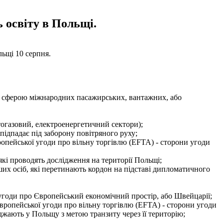
ь освіту в Польщі.
льщі 10 серпня.
а зі сферою міжнародних пасажирських, вантажних, або
фтогазовий, електроенергетичний сектори);
підпадає під заборону повітряного руху;
ропейської угоди про вільну торгівлю (EFTA) - сторони угоди
, які проводять дослідження на території Польщі;
ших осіб, які перетинають кордон на підставі дипломатичного
 угоди про Європейський економічний простір, або Швейцарії;
Європейської угоди про вільну торгівлю (EFTA) - сторони угоди
жджають у Польщу з метою транзиту через її територію;