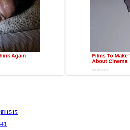
ії
11515
643