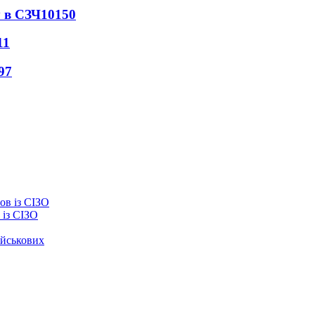
 в СЗЧ
10150
11
97
із СІЗО
ійськових