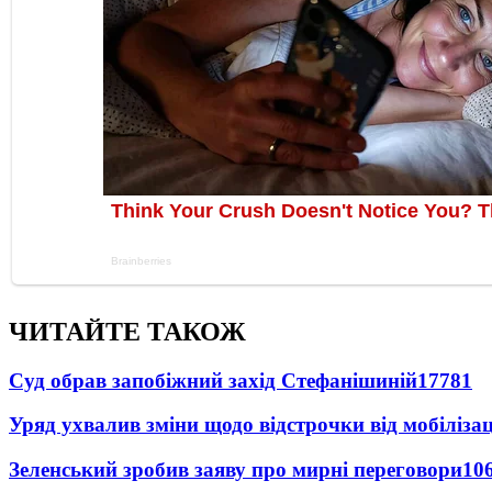
ЧИТАЙТЕ ТАКОЖ
Суд обрав запобіжний захід Стефанішиній
17781
Уряд ухвалив зміни щодо відстрочки від мобілізац
Зеленський зробив заяву про мирні переговори
10