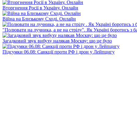
Вторгнення Росії в Україну. Онлайн
Війна на Близькому Сході. Онлайн
"Полювати на лучника, а не на стрілу". Як Україні боротись з 
Загадковий звук вибуху налякав Москву: що це було
Підсумки 06.08: Санкції проти РФ і дрон у Лейпцигу