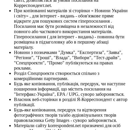
сайті, дозволяється за умови посилання на
Корреспондент.net.
При копіюванні матеріалів зі сторінки « Новини України
і світу» , для інтернет - видань - обов'язкове пряме
відкрите для пошукових систем гіперпосилання .
Посилання має бути розміщена в незалежності від
повного або часткового використання матеріалів.
Гіперпосилання ( для інтернет - видань) - повинна бути
розміщена в підзаголовку або в першому абзаці
матеріалу.
Новини з позначками "Думка", "Експертиза", "Заява",
"Регіони", "Гроші", "Влада", "Вибори", "Тест-драйв",
"Спецпроекти", "Промо" публікуються на правах
реклами.
Розділ Спецпроекти створюється спільно з
комерційними партнерами.
Будь яке копіювання, публікація, передрук, чи наступне
поширення інформації, що містить посилання на
"Інтерфакс-Україна", EPA / UPG, суворо забороняється.
Власник веб-сторінки в розділі Я-Корреспондент є автор
публікації.
Будь-яке копіювання, передрук та відтворення
фотографічних творів та/або аудіовізуальних творів
правовласника Getty Images - суворо забороняється.
Матеріали сайту korrespondent.net призначені для осіб