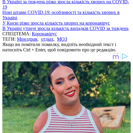
В Україні за тиждень різко зросла кількість хворих на COVID-
19
Нові штами COVID-19: особливості та кількість хворих в
Україні
У Києві різко зросла кількість хворих на коронавірус
В Україні утричі зросла кількість випадків COVID за тиждень
СПЕЦТЕМА:
Коронавірус
ТЕГИ:
Минздрав
,
отдых
,
МОЗ
Якщо ви помітили помилку, виділіть необхідний текст і
натисніть Ctrl + Enter, щоб повідомити про це редакцію.