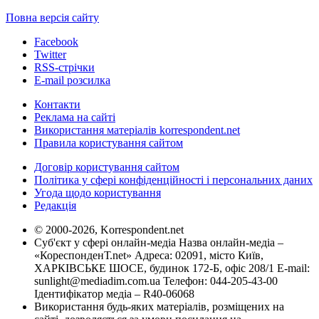
Повна версія сайту
Facebook
Twitter
RSS-стрічки
E-mail розсилка
Контакти
Реклама на сайті
Використання матеріалів korrespondent.net
Правила користування сайтом
Договір користування сайтом
Політика у сфері конфіденційності і персональних даних
Угода щодо користування
Редакція
© 2000-2026, Korrespondent.net
Суб'єкт у сфері онлайн-медіа Назва онлайн-медіа –
«КореспонденТ.net» Адреса: 02091, місто Київ,
ХАРКІВСЬКЕ ШОСЕ, будинок 172-Б, офіс 208/1 E-mail:
sunlight@mediadim.com.ua
Телефон: 044-205-43-00
Ідентифікатор медіа – R40-06068
Використання будь-яких матеріалів, розміщених на