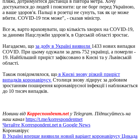
пляжі, дотримуйтеся дистанції в півтора метра. Хочу
достукатися до людей і пояснити: це не борг перед Україною,
а ваше здоров'я. Пальці в розетці не сунуть, так як це може
вбити. COVID-19 теж може", - сказав міністр.
Все ж, варто враховувати, що кількість хворих на COVID-19,
за даними Нацслужби здоров'я, в Одеській області зростає.
Нагадаємо, що
за добу в Україні виявили
1433 нових випадки
COVID. При цьому одужали за день 752 українці, а померли -
19. Найбільший приріст зафіксовано в Києві та у Львівській
області.
Також повідомлялося, що
в Києві знову різкий приріст
випадків коронавірусу.
Столиця знову лідирує за добовим
зростанням поширення коронавірусної інфекції і наближається
до 10 тисяч випадків.
Новини від
Корреспондент.net
у Telegram. Підписуйтесь на
наш канал
https://t.me/korrespondentnet
Читайте Korrespondent.net в Google News
Коронавірус
В Україні вперше виявили новий варіант коронавірусу Цикада