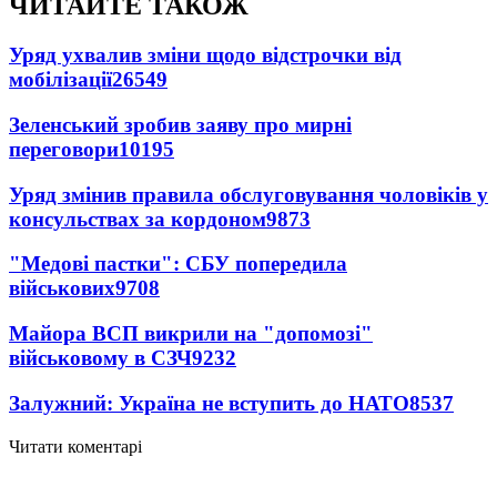
ЧИТАЙТЕ ТАКОЖ
Уряд ухвалив зміни щодо відстрочки від
мобілізації
26549
Зеленський зробив заяву про мирні
переговори
10195
Уряд змінив правила обслуговування чоловіків у
консульствах за кордоном
9873
"Медові пастки": СБУ попередила
військових
9708
Майора ВСП викрили на "допомозі"
військовому в СЗЧ
9232
Залужний: Україна не вступить до НАТО
8537
Читати коментарі