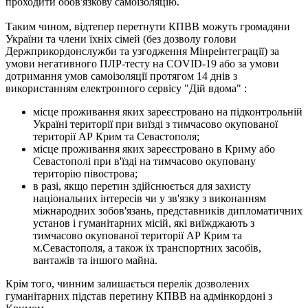
проходити обов'язкову самоізоляцію.
Таким чином, відтепер перетнути КПВВ можуть громадяни
України та члени їхніх сімей (без дозволу голови
Держприкордонслужби та узгодження Мінреінтеграції) за
умови негативного ПЛР-тесту на COVID-19 або за умови
дотримання умов самоізоляції протягом 14 днів з
використанням електронного сервісу "Дій вдома" :
місце проживання яких зареєстровано на підконтрольній
Україні території при виїзді з тимчасово окупованої
території АР Крим та Севастополя;
місце проживання яких зареєстровано в Криму або
Севастополі при в'їзді на тимчасово окуповану
територію півострова;
в разі, якщо перетин здійснюється для захисту
національних інтересів чи у зв'язку з виконанням
міжнародних зобов'язань, представників дипломатичних
установ і гуманітарних місій, які виїжджають з
тимчасово окупованої території АР Крим та
м.Севастополя, а також їх транспортних засобів,
вантажів та іншого майна.
Крім того, чинним залишається перелік дозволених
гуманітарних підстав перетину КПВВ на адмінкордоні з