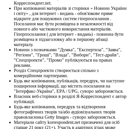
Корреспондент.net.
При копіюванні матеріалів зі сторінки « Новини України
і світу» , для інтернет - видань - обов'язкове пряме
відкрите для пошукових систем гіперпосилання .
Посилання має бути розміщена в незалежності від
повного або часткового використання матеріалів.
Гіперпосилання ( для інтернет - видань) - повинна бути
розміщена в підзаголовку або в першому абзаці
матеріалу.
Новини з позначками "Думка", "Експертиза", "Заява",
"Регіони", "Гроші", "Влада", "Вибори", "Тест-драйв",
"Спецпроекти", "Промо" публікуються на правах
реклами.
Розділ Спецпроекти створюється спільно з
комерційними партнерами.
Будь яке копіювання, публікація, передрук, чи наступне
поширення інформації, що містить посилання на
"Інтерфакс-Україна", EPA / UPG, суворо забороняється.
Власник веб-сторінки в розділі Я-Корреспондент є автор
публікації.
Будь-яке копіювання, передрук та відтворення
фотографічних творів та/або аудіовізуальних творів
правовласника Getty Images - суворо забороняється.
Матеріали сайту korrespondent.net призначені для осіб
старше 21 року (21+). Участь в азартних іграх може