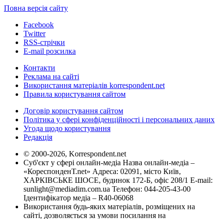
Повна версія сайту
Facebook
Twitter
RSS-стрічки
E-mail розсилка
Контакти
Реклама на сайті
Використання матеріалів korrespondent.net
Правила користування сайтом
Договір користування сайтом
Політика у сфері конфіденційності і персональних даних
Угода щодо користування
Редакція
© 2000-2026, Korrespondent.net
Суб'єкт у сфері онлайн-медіа Назва онлайн-медіа –
«КореспонденТ.net» Адреса: 02091, місто Київ,
ХАРКІВСЬКЕ ШОСЕ, будинок 172-Б, офіс 208/1 E-mail:
sunlight@mediadim.com.ua
Телефон: 044-205-43-00
Ідентифікатор медіа – R40-06068
Використання будь-яких матеріалів, розміщених на
сайті, дозволяється за умови посилання на