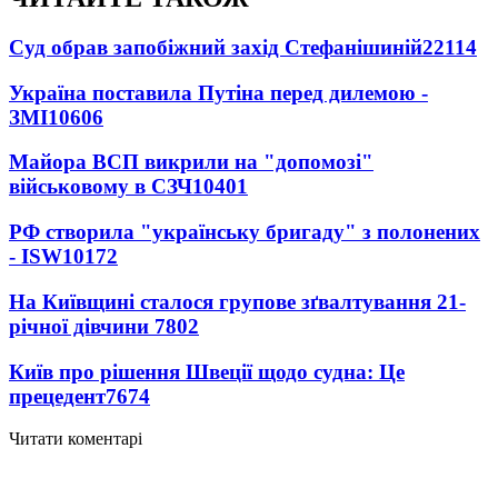
Суд обрав запобіжний захід Стефанішиній
22114
Україна поставила Путіна перед дилемою -
ЗМІ
10606
Майора ВСП викрили на "допомозі"
військовому в СЗЧ
10401
РФ створила "українську бригаду" з полонених
- ISW
10172
На Київщині сталося групове зґвалтування 21-
річної дівчини
7802
Київ про рішення Швеції щодо судна: Це
прецедент
7674
Читати коментарі