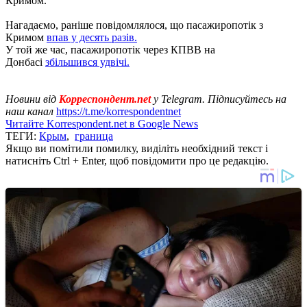
Кримом.
Нагадаємо, раніше повідомлялося, що пасажиропотік з
Кримом
впав у десять разів.
У той же час, пасажиропотік через КПВВ на
Донбасі
збільшився удвічі.
Новини від
Корреспондент.net
у Telegram. Підписуйтесь на
наш канал
https://t.me/korrespondentnet
Читайте Korrespondent.net в Google News
ТЕГИ:
Крым
,
граница
Якщо ви помітили помилку, виділіть необхідний текст і
натисніть Ctrl + Enter, щоб повідомити про це редакцію.